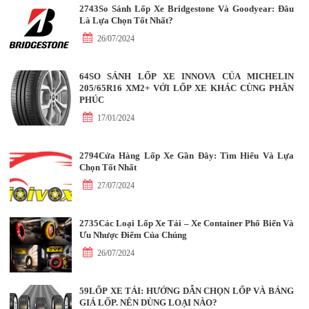
2743So Sánh Lốp Xe Bridgestone Và Goodyear: Đâu
Là Lựa Chọn Tốt Nhất?
26/07/2024
64SO SÁNH LỐP XE INNOVA CỦA MICHELIN
205/65R16 XM2+ VỚI LỐP XE KHÁC CÙNG PHÂN
PHÚC
17/01/2024
2794Cửa Hàng Lốp Xe Gần Đây: Tìm Hiểu Và Lựa
Chọn Tốt Nhất
27/07/2024
2735Các Loại Lốp Xe Tải – Xe Container Phổ Biến Và
Ưu Nhược Điểm Của Chúng
26/07/2024
59LỐP XE TẢI: HƯỚNG DẪN CHỌN LỐP VÀ BẢNG
GIÁ LỐP. NÊN DÙNG LOẠI NÀO?