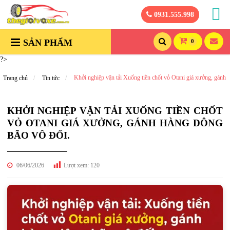
0931.555.998
SẢN PHẨM
0
?>
Khởi nghiệp vận tải Xuống tiền chốt vỏ Otani giá xưởng, gánh 
Trang chủ
Tin tức
KHỞI NGHIỆP VẬN TẢI XUỐNG TIỀN CHỐT
VỎ OTANI GIÁ XƯỞNG, GÁNH HÀNG DÔNG
BÃO VÔ ĐỐI.
06/06/2026
Lượt xem:
120