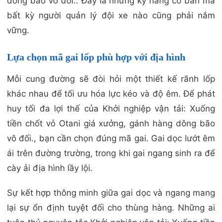
dông bão vô đối.. Đây là những kỹ năng cơ bản mà
bất kỳ người quản lý đội xe nào cũng phải nắm
vững.
Lựa chọn mã gai lốp phù hợp với địa hình
Mỗi cung đường sẽ đòi hỏi một thiết kế rãnh lốp
khác nhau để tối ưu hóa lực kéo và độ êm. Để phát
huy tối đa lợi thế của Khởi nghiệp vận tải: Xuống
tiền chốt vỏ Otani giá xưởng, gánh hàng dông bão
vô đối., bạn cần chọn đúng mã gai. Gai dọc lướt êm
ái trên đường trường, trong khi gai ngang sinh ra để
cày ải địa hình lầy lội.
Sự kết hợp thông minh giữa gai dọc và ngang mang
lại sự ổn định tuyệt đối cho thùng hàng. Những ai