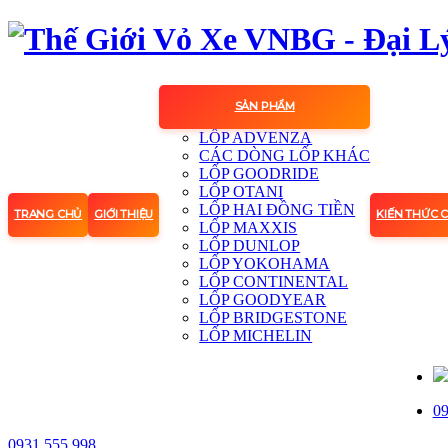
SẢN PHẨM
LỐP ADVENZA
CÁC DÒNG LỐP KHÁC
LỐP GOODRIDE
LỐP OTANI
LỐP HAI ĐỒNG TIỀN
TRANG CHỦ
GIỚI THIỆU
KIẾN THỨC 
LỐP MAXXIS
LỐP DUNLOP
LỐP YOKOHAMA
LỐP CONTINENTAL
LỐP GOODYEAR
LỐP BRIDGESTONE
LỐP MICHELIN
09
0931.555.998