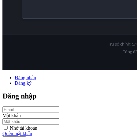
Trụ sở chính: 5
Tổng đà
Đăng nhập
Đăng ký
Đăng nhập
Mật khẩu
Nhớ tài khoản
Quên mật khẩu