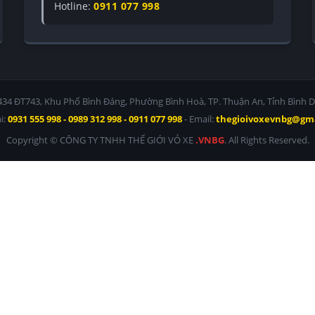
Hotline:
0911 077 998
/434 ĐT743, Khu Phố Bình Đáng, Phường Bình Hoà, TP. Thuận An, Tỉnh Bình 
i:
0931 555 998 - 0989 312 998 - 0911 077 998
- Email:
thegioivoxevnbg@gm
Copyright © CÔNG TY TNHH THẾ GIỚI VỎ XE
.VNBG
. All Rights Reserved.