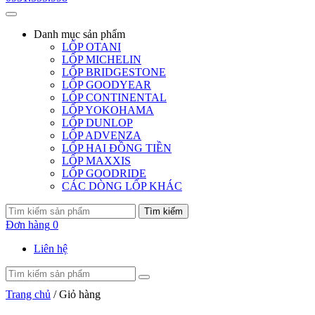
Danh mục
sản phẩm
LỐP OTANI
LỐP MICHELIN
LỐP BRIDGESTONE
LỐP GOODYEAR
LỐP CONTINENTAL
LỐP YOKOHAMA
LỐP DUNLOP
LỐP ADVENZA
LỐP HAI ĐỒNG TIỀN
LỐP MAXXIS
LỐP GOODRIDE
CÁC DÒNG LỐP KHÁC
Tìm kiếm
Đơn hàng
0
Liên hệ
Trang chủ
/ Giỏ hàng