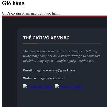
Giỏ hàng
Chưa có sản phẩm nào trong giỏ hàng.
THẾ GIỚI VỎ XE VNBG
"An toàn của bạn là sứ mệnh của chúng tôi." Hệ thống
trung tâm phân phối lốp xe và bảo dưỡng ô tô hàng đầu
tại Bình Dương. Uy tín - Chuyên nghiệp - Minh bạch.
Email:
thegioivoxevnbg@gmail.com
Website:
thegioivoxe.com.vn