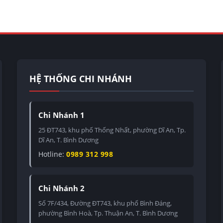
HỆ THỐNG CHI NHÁNH
Chi Nhánh 1
25 ĐT743, khu phố Thống Nhất, phường Dĩ An, Tp.
Dĩ An, T. Bình Dương
Hotline:
0989 312 998
Chi Nhánh 2
Số 7F/434, Đường ĐT743, khu phố Bình Đáng,
phường Bình Hoà, Tp. Thuận An, T. Bình Dương