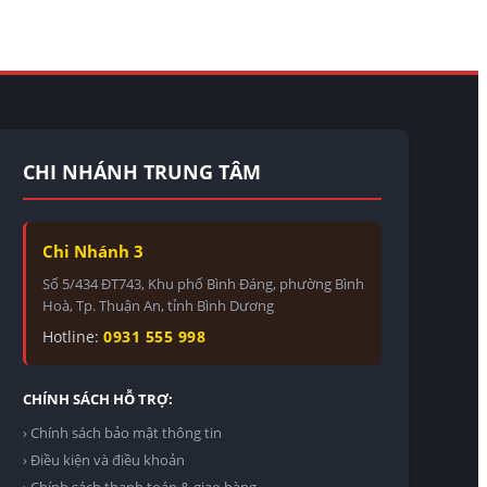
CHI NHÁNH TRUNG TÂM
Chi Nhánh 3
Số 5/434 ĐT743, Khu phố Bình Đáng, phường Bình
Hoà, Tp. Thuận An, tỉnh Bình Dương
Hotline:
0931 555 998
CHÍNH SÁCH HỖ TRỢ:
› Chính sách bảo mật thông tin
› Điều kiện và điều khoản
› Chính sách thanh toán & giao hàng