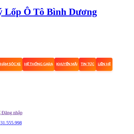
CHĂM SÓC XE
HỆ THỐNG GARA
KHUYẾN MÃI
TIN TỨC
LIÊN HỆ
Đăng nhập
31.555.998