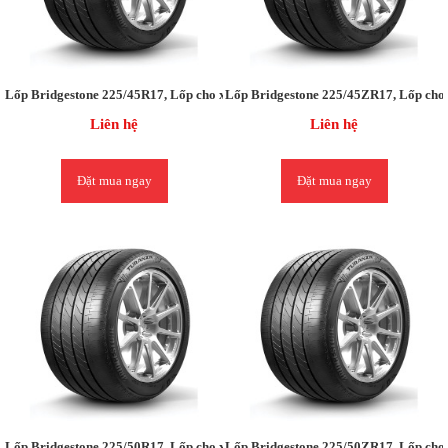
Lốp Bridgestone 225/45R17, Lốp cho xe Mercedes C200 / BMW 320i/ HD i30/
Lốp Bridgestone 225/45ZR17, Lốp cho 
Liên hệ
Liên hệ
Đặt mua ngay
Đặt mua ngay
Lốp Bridgestone 225/50R17, Lốp cho xe Audi A5 / MerC205 / Carens (5MT-2.0)
Lốp Bridgestone 225/50ZR17, Lốp cho 