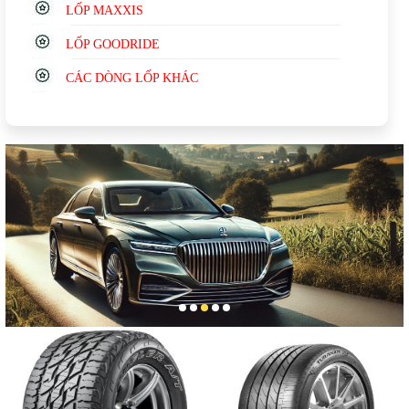
LỐP MAXXIS
LỐP GOODRIDE
CÁC DÒNG LỐP KHÁC