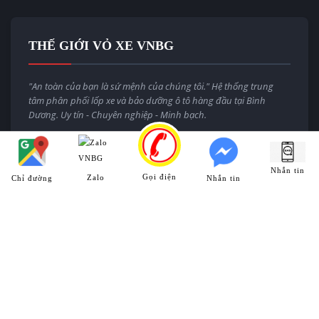
THẾ GIỚI VỎ XE VNBG
"An toàn của bạn là sứ mệnh của chúng tôi." Hệ thống trung
tâm phân phối lốp xe và bảo dưỡng ô tô hàng đầu tại Bình
Dương. Uy tín - Chuyên nghiệp - Minh bạch.
Email:
thegioivoxevnbg@gmail.com
Website:
thegioivoxe.com.vn
Nhắn tin
Gọi điện
Zalo
Chỉ đường
Nhắn tin
HỆ THỐNG CHI NHÁNH