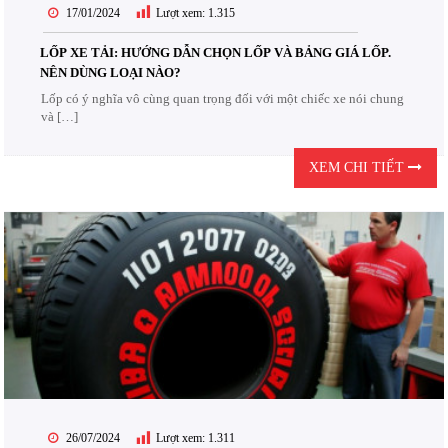
17/01/2024
Lượt xem:
1.315
LỐP XE TẢI: HƯỚNG DẪN CHỌN LỐP VÀ BẢNG GIÁ LỐP.
NÊN DÙNG LOẠI NÀO?
Lốp có ý nghĩa vô cùng quan trọng đối với một chiếc xe nói chung
và […]
XEM CHI TIẾT
26/07/2024
Lượt xem:
1.311