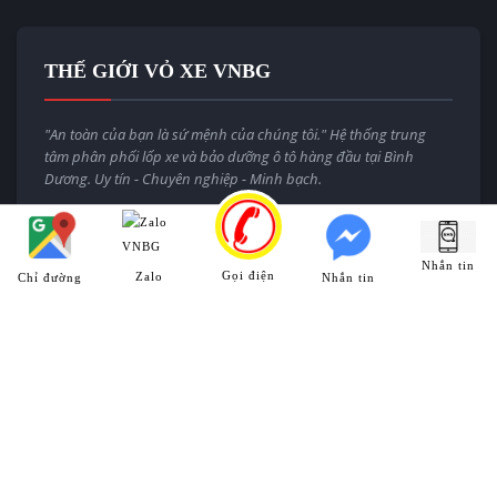
THẾ GIỚI VỎ XE VNBG
"An toàn của bạn là sứ mệnh của chúng tôi." Hệ thống trung
tâm phân phối lốp xe và bảo dưỡng ô tô hàng đầu tại Bình
Dương. Uy tín - Chuyên nghiệp - Minh bạch.
Email:
thegioivoxevnbg@gmail.com
Website:
thegioivoxe.com.vn
Nhắn tin
Gọi điện
Zalo
Chỉ đường
Nhắn tin
HỆ THỐNG CHI NHÁNH