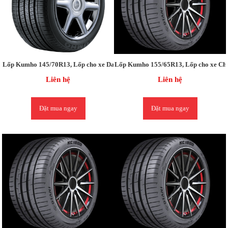
Lốp Kumho 145/70R13, Lốp cho xe Daewoo MATIZ, Chevrolet Spark, Morning
Lốp Kumho 155/65R13, Lốp cho xe Che
Liên hệ
Liên hệ
Đặt mua ngay
Đặt mua ngay