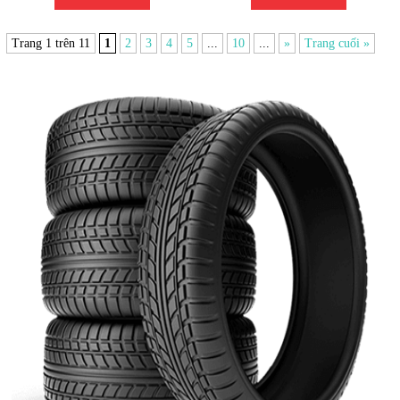
Trang 1 trên 11
1
2
3
4
5
...
10
...
»
Trang cuối »