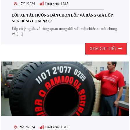
17/01/2024
Lượt xem:
1.315
LỐP XE TẢI: HƯỚNG DẪN CHỌN LỐP VÀ BẢNG GIÁ LỐP.
NÊN DÙNG LOẠI NÀO?
Lốp có ý nghĩa vô cùng quan trọng đối với một chiếc xe nói chung
và […]
XEM CHI TIẾT
26/07/2024
Lượt xem:
1.312