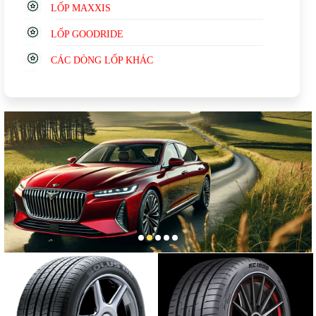
LỐP MAXXIS
LỐP GOODRIDE
CÁC DÒNG LỐP KHÁC