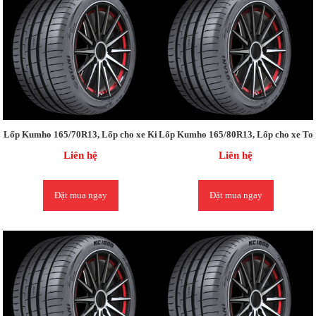
Lốp Kumho 165/70R13, Lốp cho xe Kia PICANTO / Vinaxuki
Lốp Kumho 165/80R13, Lốp cho xe Toyot
Liên hệ
Liên hệ
Đặt mua ngay
Đặt mua ngay