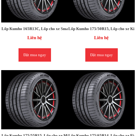
Lốp Kumho 165R13C, Lốp cho xe Small truck 500KG
Lốp Kumho 175/50R15, Lốp cho xe Kia
Liên hệ
Liên hệ
Đặt mua ngay
Đặt mua ngay
Lốp Kumho 175/55R15, Lốp cho xe Mitsubishi MIRAGE / Mirage
Lốp Kumho 175/65R14, Lốp cho xe Fiat