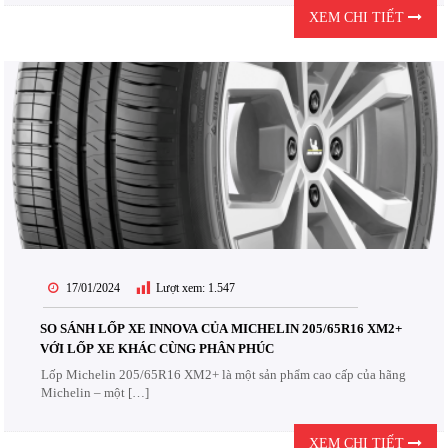
XEM CHI TIẾT
17/01/2024
Lượt xem:
1.547
SO SÁNH LỐP XE INNOVA CỦA MICHELIN 205/65R16 XM2+
VỚI LỐP XE KHÁC CÙNG PHÂN PHÚC
Lốp Michelin 205/65R16 XM2+ là một sản phẩm cao cấp của hãng
Michelin – một […]
XEM CHI TIẾT