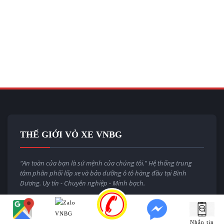
THẾ GIỚI VỎ XE VNBG
"An toàn của bạn là sứ mệnh của chúng tôi." Hệ thống trung
tâm phân phối lốp xe và bảo dưỡng ô tô hàng đầu tại Bình
Dương. Uy tín - Chuyên nghiệp - Minh bạch.
Email:
thegioivoxevnbg@gmail.com
Website:
thegioivoxe.com.vn
Nhắn tin