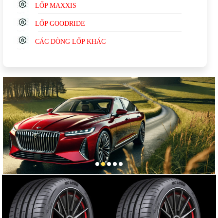
LỐP MAXXIS
LỐP GOODRIDE
CÁC DÒNG LỐP KHÁC