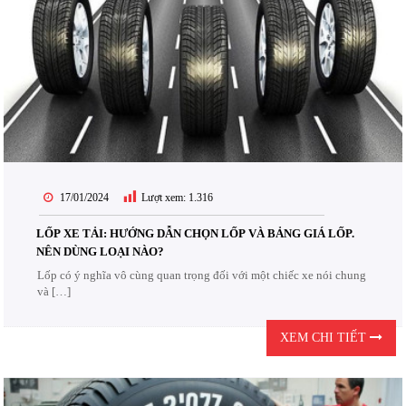
17/01/2024
Lượt xem:
1.316
LỐP XE TẢI: HƯỚNG DẪN CHỌN LỐP VÀ BẢNG GIÁ LỐP.
NÊN DÙNG LOẠI NÀO?
Lốp có ý nghĩa vô cùng quan trọng đối với một chiếc xe nói chung
và […]
XEM CHI TIẾT