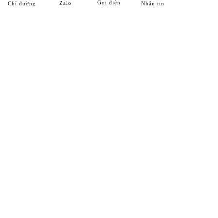
Gọi điện
Zalo
Chỉ đường
Nhắn tin
HỆ THỐNG CHI NHÁNH
Chi Nhánh 1
25 ĐT743, khu phố Thống Nhất, phường Dĩ An, Tp. Dĩ An,
T. Bình Dương
Hotline:
0989 312 998
Chi Nhánh 2
Số 7F/434, Đường ĐT743, khu phố Bình Đáng, phường