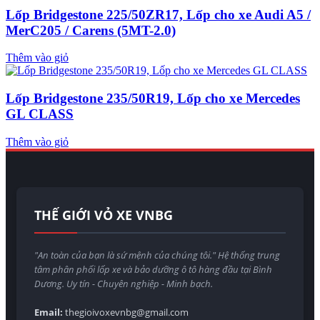
Lốp Bridgestone 225/50ZR17, Lốp cho xe Audi A5 /
MerC205 / Carens (5MT-2.0)
Thêm vào giỏ
Lốp Bridgestone 235/50R19, Lốp cho xe Mercedes
GL CLASS
Thêm vào giỏ
THẾ GIỚI VỎ XE VNBG
"An toàn của bạn là sứ mệnh của chúng tôi." Hệ thống trung
tâm phân phối lốp xe và bảo dưỡng ô tô hàng đầu tại Bình
Dương. Uy tín - Chuyên nghiệp - Minh bạch.
Email:
thegioivoxevnbg@gmail.com