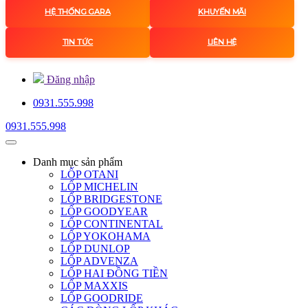
HỆ THỐNG GARA
KHUYẾN MÃI
TIN TỨC
LIÊN HỆ
Đăng nhập
0931.555.998
0931.555.998
Danh mục
sản phẩm
LỐP OTANI
LỐP MICHELIN
LỐP BRIDGESTONE
LỐP GOODYEAR
LỐP CONTINENTAL
LỐP YOKOHAMA
LỐP DUNLOP
LỐP ADVENZA
LỐP HAI ĐỒNG TIỀN
LỐP MAXXIS
LỐP GOODRIDE