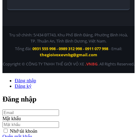
Trụ sở chính: 5/434 ĐT743, Khu Phố Bình Đáng, Phường Bình Hoà,
TP. Thuận An, Tỉnh Bình Dương, Việt Nam.
Tổng đài:
0931 555 998 - 0989 312 998 - 0911 077 998
- Email:
thegioivoxevnbg@gmail.com
Copyright © CÔNG TY TNHH THẾ GIỚI VỎ XE
.VNBG
. All Rights Reserved.
Đăng nhập
Đăng ký
Đăng nhập
Mật khẩu
Nhớ tài khoản
Quên mật khẩu