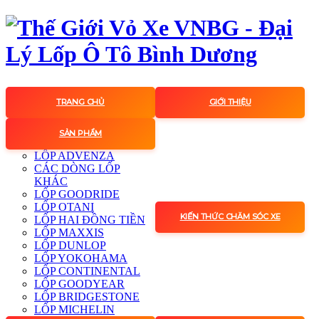
TRANG CHỦ
GIỚI THIỆU
SẢN PHẨM
LỐP ADVENZA
CÁC DÒNG LỐP
KHÁC
LỐP GOODRIDE
LỐP OTANI
KIẾN THỨC CHĂM SÓC XE
LỐP HAI ĐỒNG TIỀN
LỐP MAXXIS
LỐP DUNLOP
LỐP YOKOHAMA
LỐP CONTINENTAL
LỐP GOODYEAR
LỐP BRIDGESTONE
LỐP MICHELIN