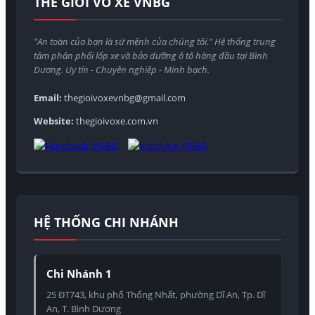
THẾ GIỚI VỎ XE VNBG
"An toàn của bạn là sứ mệnh của chúng tôi." Hệ thống trung
tâm phân phối lốp xe và bảo dưỡng ô tô hàng đầu tại Bình
Dương. Uy tín - Chuyên nghiệp - Minh bạch.
Email:
thegioivoxevnbg@gmail.com
Website:
thegioivoxe.com.vn
HỆ THỐNG CHI NHÁNH
Chi Nhánh 1
25 ĐT743, khu phố Thống Nhất, phường Dĩ An, Tp. Dĩ
An, T. Bình Dương