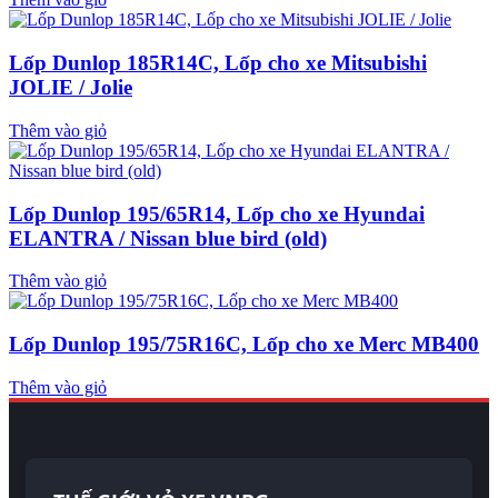
Lốp Dunlop 185R14C, Lốp cho xe Mitsubishi
JOLIE / Jolie
Thêm vào giỏ
Lốp Dunlop 195/65R14, Lốp cho xe Hyundai
ELANTRA / Nissan blue bird (old)
Thêm vào giỏ
Lốp Dunlop 195/75R16C, Lốp cho xe Merc MB400
Thêm vào giỏ