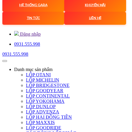
HỆ THỐNG GARA
KHUYẾN MÃI
TIN TỨC
LIÊN HỆ
Đăng nhập
0931.555.998
0931.555.998
Danh mục
sản phẩm
LỐP OTANI
LỐP MICHELIN
LỐP BRIDGESTONE
LỐP GOODYEAR
LỐP CONTINENTAL
LỐP YOKOHAMA
LỐP DUNLOP
LỐP ADVENZA
LỐP HAI ĐỒNG TIỀN
LỐP MAXXIS
LỐP GOODRIDE