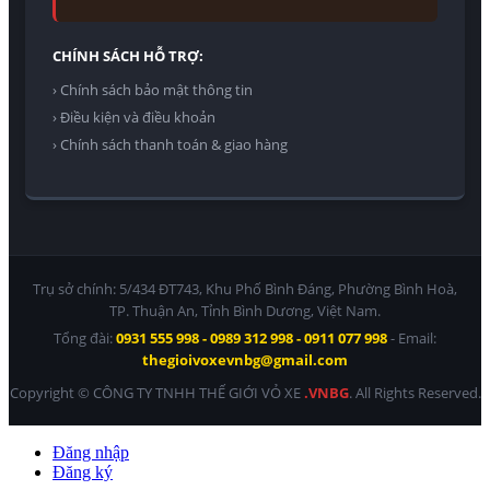
CHÍNH SÁCH HỖ TRỢ:
› Chính sách bảo mật thông tin
› Điều kiện và điều khoản
› Chính sách thanh toán & giao hàng
Trụ sở chính: 5/434 ĐT743, Khu Phố Bình Đáng, Phường Bình Hoà,
TP. Thuận An, Tỉnh Bình Dương, Việt Nam.
Tổng đài:
0931 555 998 - 0989 312 998 - 0911 077 998
- Email:
thegioivoxevnbg@gmail.com
Copyright © CÔNG TY TNHH THẾ GIỚI VỎ XE
.VNBG
. All Rights Reserved.
Đăng nhập
Đăng ký