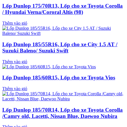
Lốp Dunlop 175/70R13, Lốp cho xe Toyota Corolla
/ Hyundai Verna/Cororal Altis (98)
Thêm vào giỏ
Lốp Dunlop 185/55R16, Lốp cho xe City 1.5 AT /
Suzuki Baleno/ Suzuki Swift
Thêm vào giỏ
Lốp Dunlop 185/60R15, Lốp cho xe Toyota Vios
Thêm vào giỏ
Lốp Dunlop 185/70R14, Lốp cho xe Toyota Corolla
/Camry old, Lacetti, Nissan Blue, Daewoo Nubira
Thêm vào giỏ