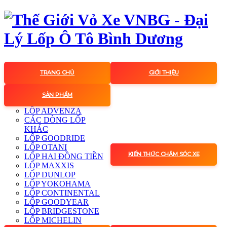
TRANG CHỦ
GIỚI THIỆU
SẢN PHẨM
LỐP ADVENZA
CÁC DÒNG LỐP
KHÁC
LỐP GOODRIDE
LỐP OTANI
KIẾN THỨC CHĂM SÓC XE
LỐP HAI ĐỒNG TIỀN
LỐP MAXXIS
LỐP DUNLOP
LỐP YOKOHAMA
LỐP CONTINENTAL
LỐP GOODYEAR
LỐP BRIDGESTONE
LỐP MICHELIN