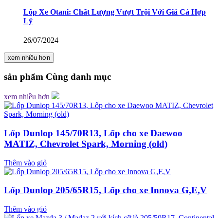
Lốp Xe Otani: Chất Lượng Vượt Trội Với Giá Cả Hợp
Lý
26/07/2024
xem nhiều hơn
sản phẩm
Cùng danh mục
xem nhiều hơn
Lốp Dunlop 145/70R13, Lốp cho xe Daewoo
MATIZ, Chevrolet Spark, Morning (old)
Thêm vào giỏ
Lốp Dunlop 205/65R15, Lốp cho xe Innova G,E,V
Thêm vào giỏ