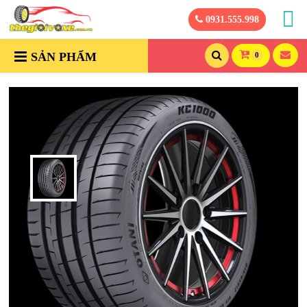
0931.555.998
SẢN PHẨM
0