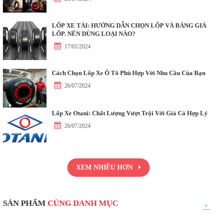
LỐP XE TẢI: HƯỚNG DẪN CHỌN LỐP VÀ BẢNG GIÁ
LỐP. NÊN DÙNG LOẠI NÀO?
17/01/2024
Cách Chọn Lốp Xe Ô Tô Phù Hợp Với Nhu Cầu Của Bạn
26/07/2024
Lốp Xe Otani: Chất Lượng Vượt Trội Với Giá Cả Hợp Lý
26/07/2024
XEM NHIỀU HƠN
SẢN PHẨM
CÙNG DANH MỤC