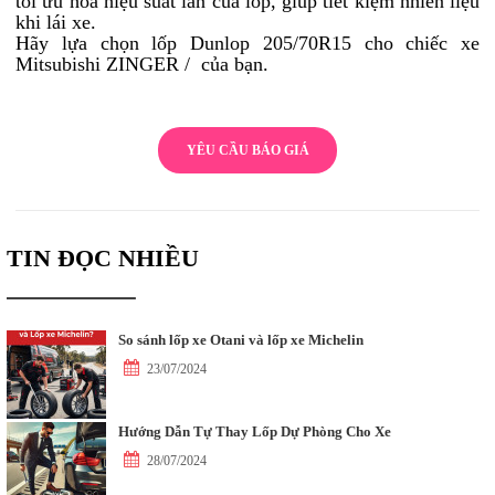
tối ưu hóa hiệu suất lăn của lốp, giúp tiết kiệm nhiên liệu
khi lái xe.
Hãy lựa chọn lốp Dunlop 205/70R15 cho chiếc xe
Mitsubishi ZINGER / của bạn.
YÊU CẦU BÁO GIÁ
TIN ĐỌC NHIỀU
So sánh lốp xe Otani và lốp xe Michelin
23/07/2024
Hướng Dẫn Tự Thay Lốp Dự Phòng Cho Xe
28/07/2024