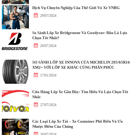
Dịch Vụ Chuyên Nghiệp Của Thế Giới Vỏ Xe VNBG
29/07/2024
So Sánh Lốp Xe Bridgestone Và Goodyear: Đâu Là Lựa
Chọn Tốt Nhất?
26/07/2024
SO SÁNH LỐP XE INNOVA CỦA MICHELIN 205/65R16
XM2+ VỚI LỐP XE KHÁC CÙNG PHÂN PHÚC
17/01/2024
Cửa Hàng Lốp Xe Gần Đây: Tìm Hiểu Và Lựa Chọn Tốt
Nhất
27/07/2024
Các Loại Lốp Xe Tải – Xe Container Phổ Biến Và Ưu
Nhược Điểm Của Chúng
26/07/2024