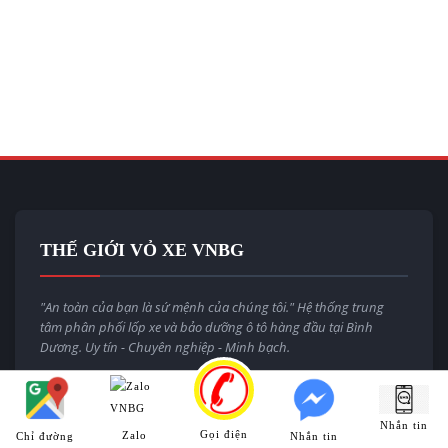
THẾ GIỚI VỎ XE VNBG
"An toàn của bạn là sứ mệnh của chúng tôi." Hệ thống trung
tâm phân phối lốp xe và bảo dưỡng ô tô hàng đầu tại Bình
Dương. Uy tín - Chuyên nghiệp - Minh bạch.
Email:
thegioivoxevnbg@gmail.com
Website:
thegioivoxe.com.vn
Nhắn tin
Gọi điện
Zalo
Chỉ đường
Nhắn tin