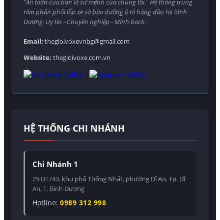
"An toàn của bạn là sứ mệnh của chúng tôi." Hệ thống trung
tâm phân phối lốp xe và bảo dưỡng ô tô hàng đầu tại Bình
Dương. Uy tín - Chuyên nghiệp - Minh bạch.
Email:
thegioivoxevnbg@gmail.com
Website:
thegioivoxe.com.vn
HỆ THỐNG CHI NHÁNH
Chi Nhánh 1
25 ĐT743, khu phố Thống Nhất, phường Dĩ An, Tp. Dĩ
An, T. Bình Dương
Hotline:
0989 312 998