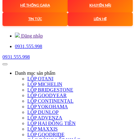
HỆ THỐNG GARA
KHUYẾN MÃI
TIN TỨC
LIÊN HỆ
Đăng nhập
0931.555.998
0931.555.998
Danh mục
sản phẩm
LỐP OTANI
LỐP MICHELIN
LỐP BRIDGESTONE
LỐP GOODYEAR
LỐP CONTINENTAL
LỐP YOKOHAMA
LỐP DUNLOP
LỐP ADVENZA
LỐP HAI ĐỒNG TIỀN
LỐP MAXXIS
LỐP GOODRIDE