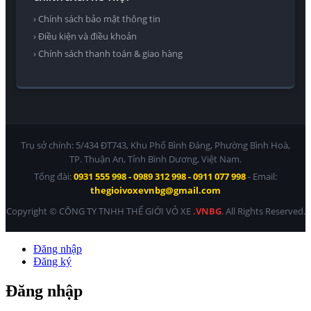
› Chính sách bảo mật thông tin
› Điều kiện và điều khoản
› Chính sách thanh toán & giao hàng
Trụ sở chính: 5/434 ĐT743, Khu Phố Bình Đáng, Phường Bình Hoà,
TP. Thuận An, Tỉnh Bình Dương, Việt Nam.
Tổng đài:
0931 555 998 - 0989 312 998 - 0911 077 998
- Email:
thegioivoxevnbg@gmail.com
Copyright © CÔNG TY TNHH THẾ GIỚI VỎ XE
.VNBG
. All Rights Reserved.
Đăng nhập
Đăng ký
Đăng nhập