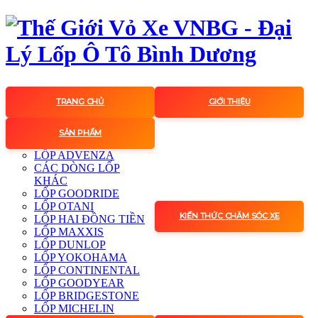
TRANG CHỦ
GIỚI THIỆU
SẢN PHẨM
LỐP ADVENZA
CÁC DÒNG LỐP
KHÁC
LỐP GOODRIDE
LỐP OTANI
KIẾN THỨC CHĂM SÓC XE
LỐP HAI ĐỒNG TIỀN
LỐP MAXXIS
LỐP DUNLOP
LỐP YOKOHAMA
LỐP CONTINENTAL
LỐP GOODYEAR
LỐP BRIDGESTONE
LỐP MICHELIN