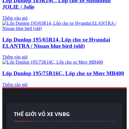
Lốp Dunlop 185R14C, Lốp cho xe Mitsubishi
JOLIE / Jolie
Thêm vào giỏ
Lốp Dunlop 195/65R14, Lốp cho xe Hyundai
ELANTRA / Nissan blue bird (old)
Thêm vào giỏ
Lốp Dunlop 195/75R16C, Lốp cho xe Merc MB400
Thêm vào giỏ
THẾ GIỚI VỎ XE VNBG