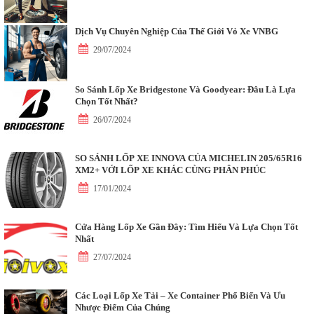
Dịch Vụ Chuyên Nghiệp Của Thế Giới Vỏ Xe VNBG
29/07/2024
So Sánh Lốp Xe Bridgestone Và Goodyear: Đâu Là Lựa
Chọn Tốt Nhất?
26/07/2024
SO SÁNH LỐP XE INNOVA CỦA MICHELIN 205/65R16
XM2+ VỚI LỐP XE KHÁC CÙNG PHÂN PHÚC
17/01/2024
Cửa Hàng Lốp Xe Gần Đây: Tìm Hiểu Và Lựa Chọn Tốt
Nhất
27/07/2024
Các Loại Lốp Xe Tải – Xe Container Phổ Biến Và Ưu
Nhược Điểm Của Chúng