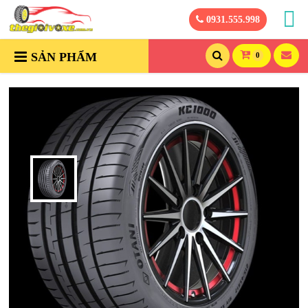
0931.555.998
SẢN PHẨM
0