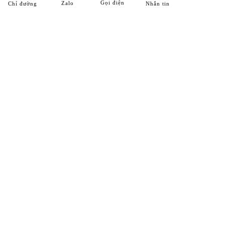
Gọi điện
Zalo
Chỉ đường
Nhắn tin
HỆ THỐNG CHI NHÁNH
Chi Nhánh 1
25 ĐT743, khu phố Thống Nhất, phường Dĩ An, Tp. Dĩ An,
T. Bình Dương
Hotline:
0989 312 998
Chi Nhánh 2
Số 7F/434, Đường ĐT743, khu phố Bình Đáng, phường