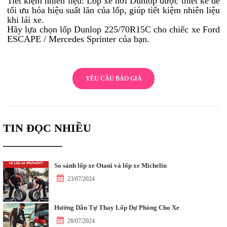
Tiết kiệm nhiên liệu: Lốp xe hơi Dunlop được thiết kế để
tối ưu hóa hiệu suất lăn của lốp, giúp tiết kiệm nhiên liệu
khi lái xe.
Hãy lựa chọn lốp Dunlop 225/70R15C cho chiếc xe Ford
ESCAPE / Mercedes Sprinter của bạn.
YÊU CẦU BÁO GIÁ
TIN ĐỌC NHIỀU
So sánh lốp xe Otani và lốp xe Michelin
23/07/2024
Hướng Dẫn Tự Thay Lốp Dự Phòng Cho Xe
28/07/2024