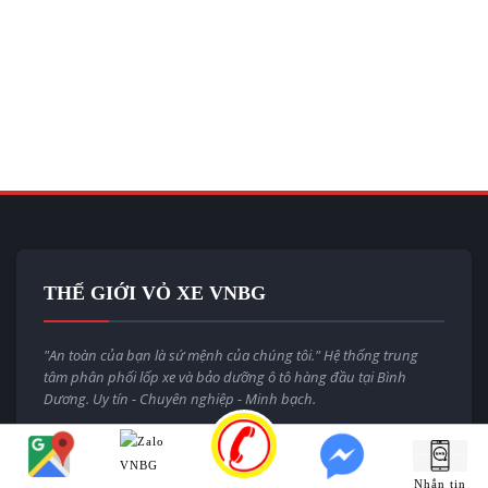
THẾ GIỚI VỎ XE VNBG
"An toàn của bạn là sứ mệnh của chúng tôi." Hệ thống trung
tâm phân phối lốp xe và bảo dưỡng ô tô hàng đầu tại Bình
Dương. Uy tín - Chuyên nghiệp - Minh bạch.
Email:
thegioivoxevnbg@gmail.com
Website:
thegioivoxe.com.vn
Nhắn tin