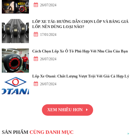
26/07/2024
LỐP XE TẢI: HƯỚNG DẪN CHỌN LỐP VÀ BẢNG GIÁ
LỐP. NÊN DÙNG LOẠI NÀO?
17/01/2024
Cách Chọn Lốp Xe Ô Tô Phù Hợp Với Nhu Cầu Của Bạn
26/07/2024
Lốp Xe Otani: Chất Lượng Vượt Trội Với Giá Cả Hợp Lý
26/07/2024
XEM NHIỀU HƠN
SẢN PHẨM
CÙNG DANH MỤC