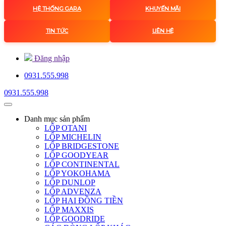
HỆ THỐNG GARA
KHUYẾN MÃI
TIN TỨC
LIÊN HỆ
Đăng nhập
0931.555.998
0931.555.998
Danh mục
sản phẩm
LỐP OTANI
LỐP MICHELIN
LỐP BRIDGESTONE
LỐP GOODYEAR
LỐP CONTINENTAL
LỐP YOKOHAMA
LỐP DUNLOP
LỐP ADVENZA
LỐP HAI ĐỒNG TIỀN
LỐP MAXXIS
LỐP GOODRIDE