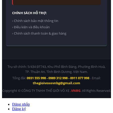
CHÍNH SÁCH HỖ TRỢ:
› Chính sách bảo mật thông tin
› Điều kiện và điều khoản
› Chính sách thanh toán & giao hàng
Trụ sở chính: 5/434 ĐT743, Khu Phố Bình Đáng, Phường Bình Hoà,
TP. Thuận An, Tỉnh Bình Dương, Việt Nam.
Tổng đài:
0931 555 998 - 0989 312 998 - 0911 077 998
- Email:
thegioivoxevnbg@gmail.com
Copyright © CÔNG TY TNHH THẾ GIỚI VỎ XE
.VNBG
. All Rights Reserved.
Đăng nhập
Đăng ký