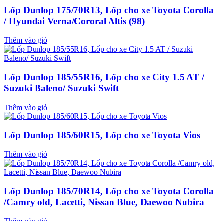
Lốp Dunlop 175/70R13, Lốp cho xe Toyota Corolla
/ Hyundai Verna/Cororal Altis (98)
Thêm vào giỏ
Lốp Dunlop 185/55R16, Lốp cho xe City 1.5 AT /
Suzuki Baleno/ Suzuki Swift
Thêm vào giỏ
Lốp Dunlop 185/60R15, Lốp cho xe Toyota Vios
Thêm vào giỏ
Lốp Dunlop 185/70R14, Lốp cho xe Toyota Corolla
/Camry old, Lacetti, Nissan Blue, Daewoo Nubira
Thêm vào giỏ