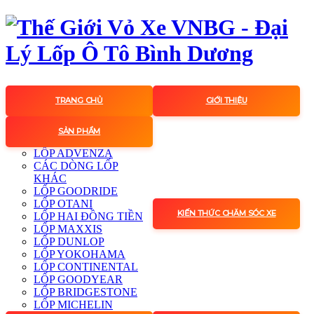
TRANG CHỦ
GIỚI THIỆU
SẢN PHẨM
LỐP ADVENZA
CÁC DÒNG LỐP
KHÁC
LỐP GOODRIDE
LỐP OTANI
KIẾN THỨC CHĂM SÓC XE
LỐP HAI ĐỒNG TIỀN
LỐP MAXXIS
LỐP DUNLOP
LỐP YOKOHAMA
LỐP CONTINENTAL
LỐP GOODYEAR
LỐP BRIDGESTONE
LỐP MICHELIN