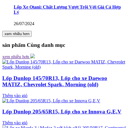
Lốp Xe Otani: Chất Lượng Vượt Trội Với Giá Cả Hợp
Lý
26/07/2024
xem nhiều hơn
sản phẩm
Cùng danh mục
xem nhiều hơn
Lốp Dunlop 145/70R13, Lốp cho xe Daewoo
MATIZ, Chevrolet Spark, Morning (old)
Thêm vào giỏ
Lốp Dunlop 205/65R15, Lốp cho xe Innova G,E,V
Thêm vào giỏ