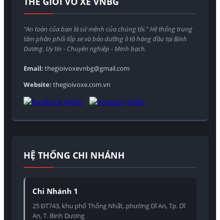
THẾ GIỚI VỎ XE VNBG
"An toàn của bạn là sứ mệnh của chúng tôi." Hệ thống trung
tâm phân phối lốp xe và bảo dưỡng ô tô hàng đầu tại Bình
Dương. Uy tín - Chuyên nghiệp - Minh bạch.
Email:
thegioivoxevnbg@gmail.com
Website:
thegioivoxe.com.vn
HỆ THỐNG CHI NHÁNH
Chi Nhánh 1
25 ĐT743, khu phố Thống Nhất, phường Dĩ An, Tp. Dĩ
An, T. Bình Dương