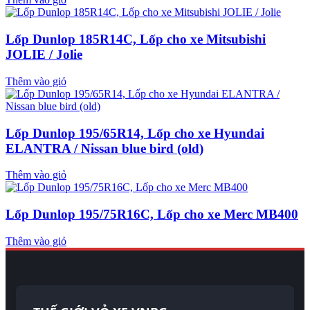
Lốp Dunlop 185R14C, Lốp cho xe Mitsubishi
JOLIE / Jolie
Thêm vào giỏ
Lốp Dunlop 195/65R14, Lốp cho xe Hyundai
ELANTRA / Nissan blue bird (old)
Thêm vào giỏ
Lốp Dunlop 195/75R16C, Lốp cho xe Merc MB400
Thêm vào giỏ