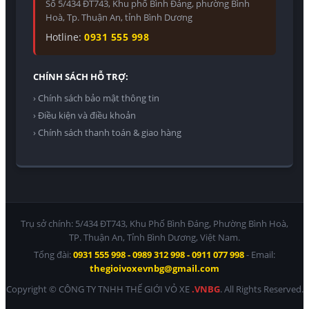
Số 5/434 ĐT743, Khu phố Bình Đáng, phường Bình
Hoà, Tp. Thuận An, tỉnh Bình Dương
Hotline:
0931 555 998
CHÍNH SÁCH HỖ TRỢ:
› Chính sách bảo mật thông tin
› Điều kiện và điều khoản
› Chính sách thanh toán & giao hàng
Trụ sở chính: 5/434 ĐT743, Khu Phố Bình Đáng, Phường Bình Hoà,
TP. Thuận An, Tỉnh Bình Dương, Việt Nam.
Tổng đài:
0931 555 998 - 0989 312 998 - 0911 077 998
- Email:
thegioivoxevnbg@gmail.com
Copyright © CÔNG TY TNHH THẾ GIỚI VỎ XE
.VNBG
. All Rights Reserved.