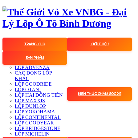
TRANG CHỦ
GIỚI THIỆU
SẢN PHẨM
LỐP ADVENZA
CÁC DÒNG LỐP
KHÁC
LỐP GOODRIDE
LỐP OTANI
KIẾN THỨC CHĂM SÓC XE
LỐP HAI ĐỒNG TIỀN
LỐP MAXXIS
LỐP DUNLOP
LỐP YOKOHAMA
LỐP CONTINENTAL
LỐP GOODYEAR
LỐP BRIDGESTONE
LỐP MICHELIN