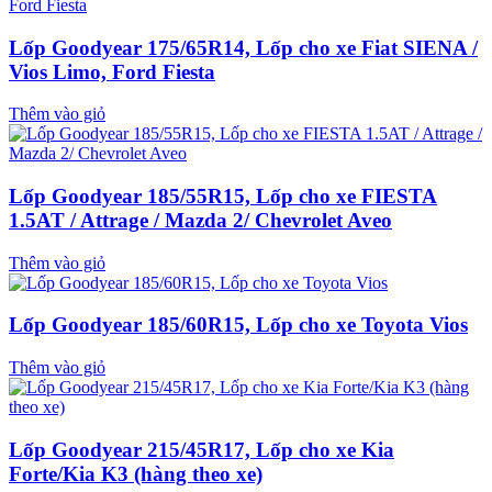
Lốp Goodyear 175/65R14, Lốp cho xe Fiat SIENA /
Vios Limo, Ford Fiesta
Thêm vào giỏ
Lốp Goodyear 185/55R15, Lốp cho xe FIESTA
1.5AT / Attrage / Mazda 2/ Chevrolet Aveo
Thêm vào giỏ
Lốp Goodyear 185/60R15, Lốp cho xe Toyota Vios
Thêm vào giỏ
Lốp Goodyear 215/45R17, Lốp cho xe Kia
Forte/Kia K3 (hàng theo xe)