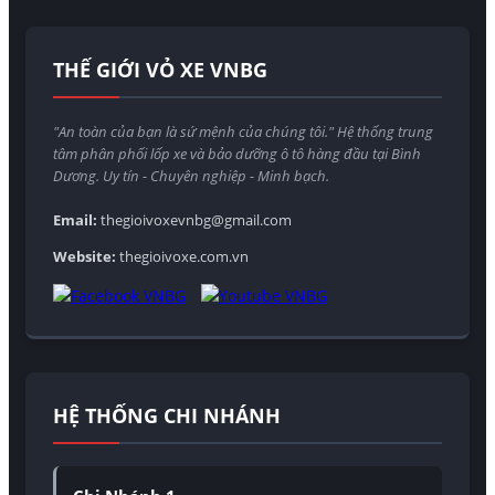
THẾ GIỚI VỎ XE VNBG
"An toàn của bạn là sứ mệnh của chúng tôi." Hệ thống trung
tâm phân phối lốp xe và bảo dưỡng ô tô hàng đầu tại Bình
Dương. Uy tín - Chuyên nghiệp - Minh bạch.
Email:
thegioivoxevnbg@gmail.com
Website:
thegioivoxe.com.vn
HỆ THỐNG CHI NHÁNH