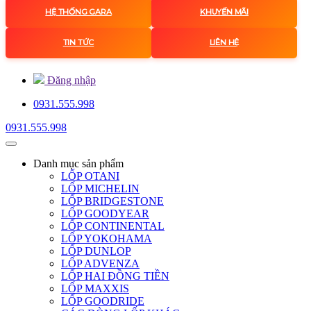
HỆ THỐNG GARA
KHUYẾN MÃI
TIN TỨC
LIÊN HỆ
Đăng nhập
0931.555.998
0931.555.998
Danh mục
sản phẩm
LỐP OTANI
LỐP MICHELIN
LỐP BRIDGESTONE
LỐP GOODYEAR
LỐP CONTINENTAL
LỐP YOKOHAMA
LỐP DUNLOP
LỐP ADVENZA
LỐP HAI ĐỒNG TIỀN
LỐP MAXXIS
LỐP GOODRIDE