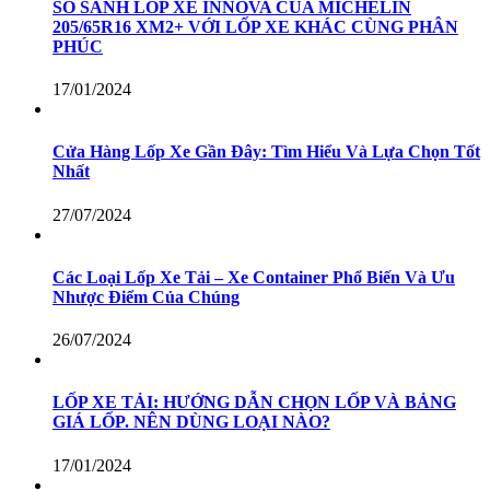
SO SÁNH LỐP XE INNOVA CỦA MICHELIN
205/65R16 XM2+ VỚI LỐP XE KHÁC CÙNG PHÂN
PHÚC
17/01/2024
Cửa Hàng Lốp Xe Gần Đây: Tìm Hiểu Và Lựa Chọn Tốt
Nhất
27/07/2024
Các Loại Lốp Xe Tải – Xe Container Phổ Biến Và Ưu
Nhược Điểm Của Chúng
26/07/2024
LỐP XE TẢI: HƯỚNG DẪN CHỌN LỐP VÀ BẢNG
GIÁ LỐP. NÊN DÙNG LOẠI NÀO?
17/01/2024