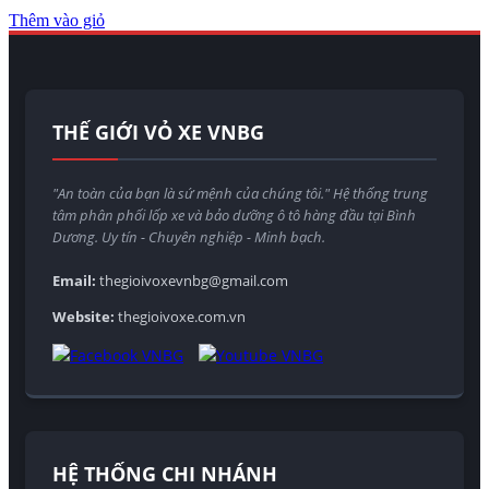
Thêm vào giỏ
THẾ GIỚI VỎ XE VNBG
"An toàn của bạn là sứ mệnh của chúng tôi." Hệ thống trung
tâm phân phối lốp xe và bảo dưỡng ô tô hàng đầu tại Bình
Dương. Uy tín - Chuyên nghiệp - Minh bạch.
Email:
thegioivoxevnbg@gmail.com
Website:
thegioivoxe.com.vn
HỆ THỐNG CHI NHÁNH