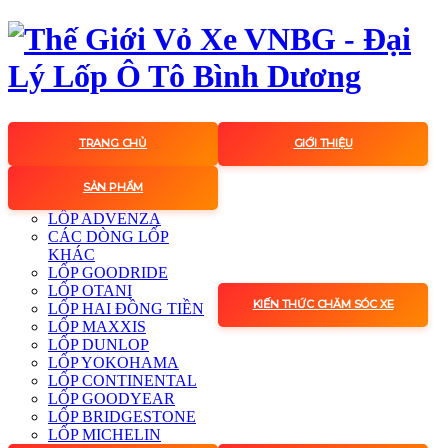
TRANG CHỦ
GIỚI THIỆU
SẢN PHẨM
LỐP ADVENZA
CÁC DÒNG LỐP
KHÁC
LỐP GOODRIDE
LỐP OTANI
KIẾN THỨC CHĂM SÓC XE
LỐP HAI ĐỒNG TIỀN
LỐP MAXXIS
LỐP DUNLOP
LỐP YOKOHAMA
LỐP CONTINENTAL
LỐP GOODYEAR
LỐP BRIDGESTONE
LỐP MICHELIN