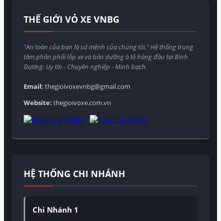
THẾ GIỚI VỎ XE VNBG
"An toàn của bạn là sứ mệnh của chúng tôi." Hệ thống trung
tâm phân phối lốp xe và bảo dưỡng ô tô hàng đầu tại Bình
Dương. Uy tín - Chuyên nghiệp - Minh bạch.
Email:
thegioivoxevnbg@gmail.com
Website:
thegioivoxe.com.vn
HỆ THỐNG CHI NHÁNH
Chi Nhánh 1