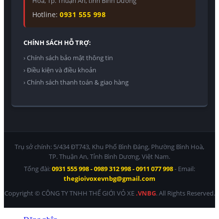
Hoà, Tp. Thuận An, tỉnh Bình Dương
Hotline:
0931 555 998
CHÍNH SÁCH HỖ TRỢ:
› Chính sách bảo mật thông tin
› Điều kiện và điều khoản
› Chính sách thanh toán & giao hàng
Trụ sở chính: 5/434 ĐT743, Khu Phố Bình Đáng, Phường Bình Hoà,
TP. Thuận An, Tỉnh Bình Dương, Việt Nam.
Tổng đài:
0931 555 998 - 0989 312 998 - 0911 077 998
- Email:
thegioivoxevnbg@gmail.com
Copyright © CÔNG TY TNHH THẾ GIỚI VỎ XE
.VNBG
. All Rights Reserved.