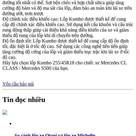
đường tốt nhất có thể. Sợi bện chéo và hợp chất silica giúp tăng
cường độ bám và độ ma sát của lốp, đảm bảo an toàn khi lái xe trên
đường ướt, trơn trượt.
Độ chính xác điều khiển cao: Lốp Kumho được thiết kế để cung
cấp độ chính xác điều khiển cao. Sử dụng kết cấu khuôn và cấu trúc
rung động thấp giúp cải thiện khả năng điều khiển của xe và giảm
thiểu độ rung của lốp khi di chuyển trên đường.
Độ ổn định tốt: Lốp Kumho được thiết kế để cung cấp độ ổn định
tốt, đặc biệt là ở tốc độ cao. Sử dụng các công nghệ tiên tiến giúp
tăng cường độ cứng của lốp và giảm thiểu trục trặc khi lái xe ở tốc
độ cao.
Hãy lựa chọn lốp Kumho 255/45R18 cho chiếc xe Mercedes CL
CLASS / Mercedes S500 của bạn.
Yêu cầu báo giá
Tin đọc nhiều
So sánh lốp xe Otani và lốp xe Michelin