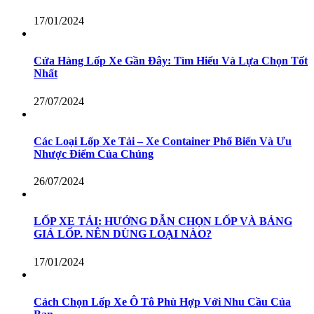
17/01/2024
Cửa Hàng Lốp Xe Gần Đây: Tìm Hiểu Và Lựa Chọn Tốt
Nhất
27/07/2024
Các Loại Lốp Xe Tải – Xe Container Phổ Biến Và Ưu
Nhược Điểm Của Chúng
26/07/2024
LỐP XE TẢI: HƯỚNG DẪN CHỌN LỐP VÀ BẢNG
GIÁ LỐP. NÊN DÙNG LOẠI NÀO?
17/01/2024
Cách Chọn Lốp Xe Ô Tô Phù Hợp Với Nhu Cầu Của