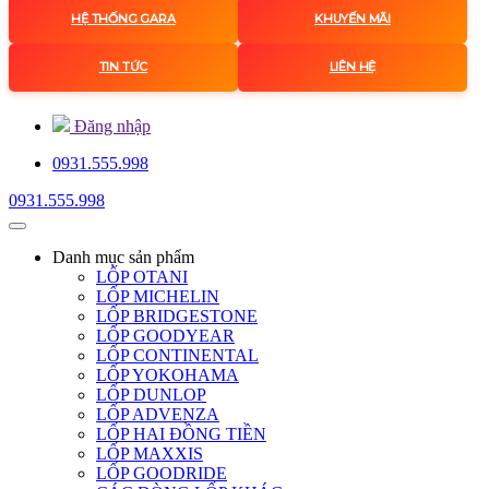
HỆ THỐNG GARA
KHUYẾN MÃI
TIN TỨC
LIÊN HỆ
Đăng nhập
0931.555.998
0931.555.998
Danh mục
sản phẩm
LỐP OTANI
LỐP MICHELIN
LỐP BRIDGESTONE
LỐP GOODYEAR
LỐP CONTINENTAL
LỐP YOKOHAMA
LỐP DUNLOP
LỐP ADVENZA
LỐP HAI ĐỒNG TIỀN
LỐP MAXXIS
LỐP GOODRIDE