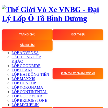
TRANG CHỦ
GIỚI THIỆU
SẢN PHẨM
LỐP ADVENZA
CÁC DÒNG LỐP
KHÁC
LỐP GOODRIDE
LỐP OTANI
KIẾN THỨC CHĂM SÓC XE
LỐP HAI ĐỒNG TIỀN
LỐP MAXXIS
LỐP DUNLOP
LỐP YOKOHAMA
LỐP CONTINENTAL
LỐP GOODYEAR
LỐP BRIDGESTONE
LỐP MICHELIN