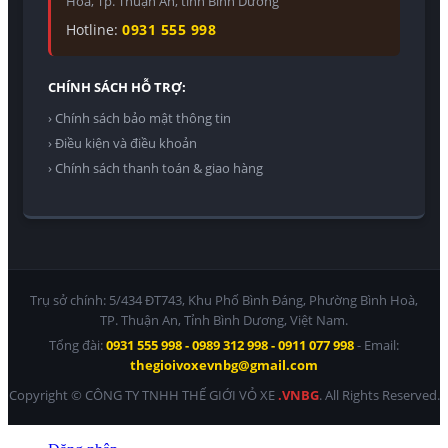
Hoà, Tp. Thuận An, tỉnh Bình Dương
Hotline:
0931 555 998
CHÍNH SÁCH HỖ TRỢ:
› Chính sách bảo mật thông tin
› Điều kiện và điều khoản
› Chính sách thanh toán & giao hàng
Trụ sở chính: 5/434 ĐT743, Khu Phố Bình Đáng, Phường Bình Hoà,
TP. Thuận An, Tỉnh Bình Dương, Việt Nam.
Tổng đài:
0931 555 998 - 0989 312 998 - 0911 077 998
- Email:
thegioivoxevnbg@gmail.com
Copyright © CÔNG TY TNHH THẾ GIỚI VỎ XE
.VNBG
. All Rights Reserved.