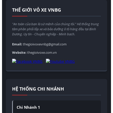
THẾ GIỚI VỎ XE VNBG
"An toàn của bạn là sứ mệnh của chúng tôi." Hệ thống trung
tâm phân phối lốp xe và bảo dưỡng ô tô hàng đầu tại Bình
Dương. Uy tín - Chuyên nghiệp - Minh bạch.
Email:
thegioivoxevnbg@gmail.com
Website:
thegioivoxe.com.vn
HỆ THỐNG CHI NHÁNH
Chi Nhánh 1