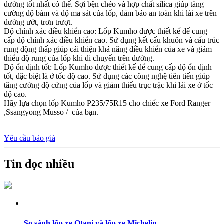
đường tốt nhất có thể. Sợi bện chéo và hợp chất silica giúp tăng
cường độ bám và độ ma sát của lốp, đảm bảo an toàn khi lái xe trên
đường ướt, trơn trượt.
Độ chính xác điều khiển cao: Lốp Kumho được thiết kế để cung
cấp độ chính xác điều khiển cao. Sử dụng kết cấu khuôn và cấu trúc
rung động thấp giúp cải thiện khả năng điều khiển của xe và giảm
thiểu độ rung của lốp khi di chuyển trên đường.
Độ ổn định tốt: Lốp Kumho được thiết kế để cung cấp độ ổn định
tốt, đặc biệt là ở tốc độ cao. Sử dụng các công nghệ tiên tiến giúp
tăng cường độ cứng của lốp và giảm thiểu trục trặc khi lái xe ở tốc
độ cao.
Hãy lựa chọn lốp Kumho P235/75R15 cho chiếc xe Ford Ranger
,Ssangyong Musso / của bạn.
Yêu cầu báo giá
Tin đọc nhiều
So sánh lốp xe Otani và lốp xe Michelin