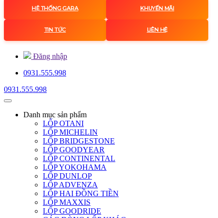
HỆ THỐNG GARA
KHUYẾN MÃI
TIN TỨC
LIÊN HỆ
Đăng nhập
0931.555.998
0931.555.998
Danh mục
sản phẩm
LỐP OTANI
LỐP MICHELIN
LỐP BRIDGESTONE
LỐP GOODYEAR
LỐP CONTINENTAL
LỐP YOKOHAMA
LỐP DUNLOP
LỐP ADVENZA
LỐP HAI ĐỒNG TIỀN
LỐP MAXXIS
LỐP GOODRIDE