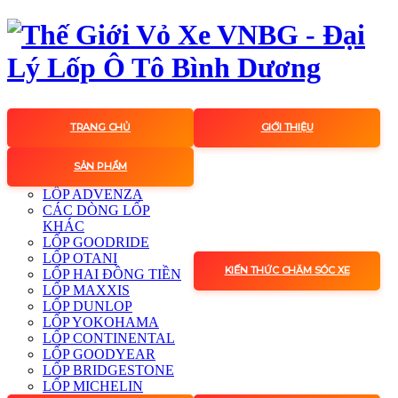
TRANG CHỦ
GIỚI THIỆU
SẢN PHẨM
LỐP ADVENZA
CÁC DÒNG LỐP
KHÁC
LỐP GOODRIDE
LỐP OTANI
KIẾN THỨC CHĂM SÓC XE
LỐP HAI ĐỒNG TIỀN
LỐP MAXXIS
LỐP DUNLOP
LỐP YOKOHAMA
LỐP CONTINENTAL
LỐP GOODYEAR
LỐP BRIDGESTONE
LỐP MICHELIN