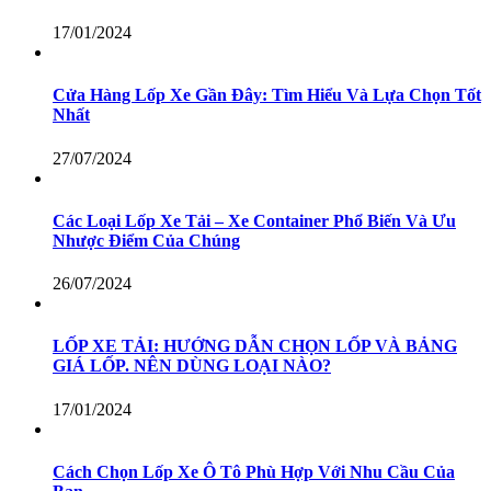
17/01/2024
Cửa Hàng Lốp Xe Gần Đây: Tìm Hiểu Và Lựa Chọn Tốt
Nhất
27/07/2024
Các Loại Lốp Xe Tải – Xe Container Phổ Biến Và Ưu
Nhược Điểm Của Chúng
26/07/2024
LỐP XE TẢI: HƯỚNG DẪN CHỌN LỐP VÀ BẢNG
GIÁ LỐP. NÊN DÙNG LOẠI NÀO?
17/01/2024
Cách Chọn Lốp Xe Ô Tô Phù Hợp Với Nhu Cầu Của