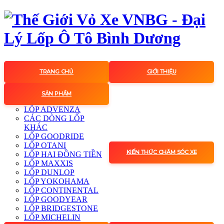
TRANG CHỦ
GIỚI THIỆU
SẢN PHẨM
LỐP ADVENZA
CÁC DÒNG LỐP
KHÁC
LỐP GOODRIDE
LỐP OTANI
KIẾN THỨC CHĂM SÓC XE
LỐP HAI ĐỒNG TIỀN
LỐP MAXXIS
LỐP DUNLOP
LỐP YOKOHAMA
LỐP CONTINENTAL
LỐP GOODYEAR
LỐP BRIDGESTONE
LỐP MICHELIN