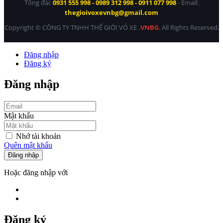
Tổng đài:
0931 555 998 - 0989 312 998 - 0911 077 998
- Email:
thegioivoxevnbg@gmail.com
Copyright © CÔNG TY TNHH THẾ GIỚI VỎ XE
.VNBG
. All Rights Reserved.
Đăng nhập
Đăng ký
Đăng nhập
Mật khẩu
Nhớ tài khoản
Quên mật khẩu
Đăng nhập
Hoặc đăng nhập với
Đăng ký