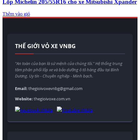
Lốp Michelin 205/55R16 cho xe Mitsubishi Xpander
Thêm vào giỏ
THẾ GIỚI VỎ XE VNBG
"An toàn của bạn là sứ mệnh của chúng tôi." Hệ thống trung
tâm phân phối lốp xe và bảo dưỡng ô tô hàng đầu tại Bình
Dương. Uy tín - Chuyên nghiệp - Minh bạch.
Email:
thegioivoxevnbg@gmail.com
Website:
thegioivoxe.com.vn