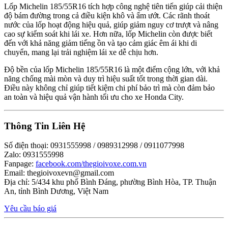
Lốp Michelin 185/55R16 tích hợp công nghệ tiên tiến giúp cải thiện
độ bám đường trong cả điều kiện khô và ẩm ướt. Các rãnh thoát
nước của lốp hoạt động hiệu quả, giúp giảm nguy cơ trượt và nâng
cao sự kiểm soát khi lái xe. Hơn nữa, lốp Michelin còn được biết
đến với khả năng giảm tiếng ồn và tạo cảm giác êm ái khi di
chuyển, mang lại trải nghiệm lái xe dễ chịu hơn.
Độ bền của lốp Michelin 185/55R16 là một điểm cộng lớn, với khả
năng chống mài mòn và duy trì hiệu suất tốt trong thời gian dài.
Điều này không chỉ giúp tiết kiệm chi phí bảo trì mà còn đảm bảo
an toàn và hiệu quả vận hành tối ưu cho xe Honda City.
Thông Tin Liên Hệ
Số điện thoại: 0931555998 / 0989312998 / 0911077998
Zalo: 0931555998
Fanpage:
facebook.com/thegioivoxe.com.vn
Email:
thegioivoxevn@gmail.com
Địa chỉ: 5/434 khu phố Bình Đáng, phường Bình Hòa, TP. Thuận
An, tỉnh Bình Dương, Việt Nam
Yêu cầu báo giá