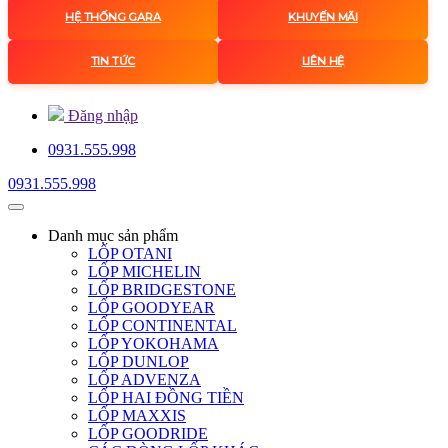
HỆ THỐNG GARA
KHUYẾN MÃI
TIN TỨC
LIÊN HỆ
Đăng nhập
0931.555.998
0931.555.998
Danh mục
sản phẩm
LỐP OTANI
LỐP MICHELIN
LỐP BRIDGESTONE
LỐP GOODYEAR
LỐP CONTINENTAL
LỐP YOKOHAMA
LỐP DUNLOP
LỐP ADVENZA
LỐP HAI ĐỒNG TIỀN
LỐP MAXXIS
LỐP GOODRIDE