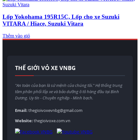
Lốp Yokohama 195R15C, Lốp cho xe Suzuki
VITARA / Hiace, Suzuki Vitara
Thêm vào giỏ
THẾ GIỚI VỎ XE VNBG
"An toàn của bạn là sứ mệnh của chúng tôi." Hệ thống trung
tâm phân phối lốp xe và bảo dưỡng ô tô hàng đầu tại Bình
Dương. Uy tín - Chuyên nghiệp - Minh bạch.
Email:
thegioivoxevnbg@gmail.com
Website:
thegioivoxe.com.vn