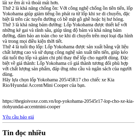
lái xe êm ái và thoải mái hơn.
Thứ 2 là khả năng chống ồn: Với công nghệ chống ồn tiên tiến, lốp
Yokohama giúp giảm tiếng ồn phát ra từ lốp khi xe di chuyển, đặc
biệt là trên các tuyến đường có bề mặt gồ ghề hoặc bị hư hỏng.
Thứ 3 là khả năng bám đường: Lốp Yokohama được thiết kế với
những kẽ gai và rãnh sâu, giúp tăng độ bám và khả năng bám
đường, đảm bảo an toàn cho xe khi di chuyển trên mọi loại địa hình
và trong mọi điều kiện thời tiết.
Thứ 4 là tuổi thọ lốp: Lốp Yokohama được sản xuất bằng vật liệu
chất lượng cao và sử dụng công nghệ sản xuất tiên tiến, giúp kéo
dài tuổi thọ lốp và giảm chi phí thay thế lốp cho người dùng. Đặc
biệt về giá thành: Lốp Yokohama có giá thành tương đối phù hợp
với chất lượng sản phẩm, đáp ứng nhu cầu và ngân sách của người
dùng.
Hãy lựa chọn lốp Yokohama 205/45R17 cho chiếc xe Kia
Rio/Hyundai Accent/Mini Cooper của bạn.
https://thegioivoxe.com.vn/lop-yokohama-20545r17-lop-cho-xe-kia-
riohyundai-accentmini-cooper
Yêu cầu báo giá
Tin đọc nhiều