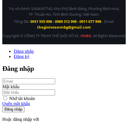
Trụ sở chính: 5/434 ĐT743, Khu Phố Bình Đáng, Phường Bình Hoà,
TP. Thuận An, Tỉnh Bình Dương, Việt Nam.
Tổng đài:
0931 555 998 - 0989 312 998 - 0911 077 998
- Email:
thegioivoxevnbg@gmail.com
Copyright © CÔNG TY TNHH THẾ GIỚI VỎ XE
.VNBG
. All Rights Reserved.
Đăng nhập
Đăng ký
Đăng nhập
Mật khẩu
Nhớ tài khoản
Quên mật khẩu
Đăng nhập
Hoặc đăng nhập với