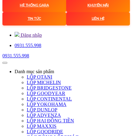
HỆ THỐNG GARA
KHUYẾN MÃI
TIN TỨC
LIÊN HỆ
Đăng nhập
0931.555.998
0931.555.998
Danh mục
sản phẩm
LỐP OTANI
LỐP MICHELIN
LỐP BRIDGESTONE
LỐP GOODYEAR
LỐP CONTINENTAL
LỐP YOKOHAMA
LỐP DUNLOP
LỐP ADVENZA
LỐP HAI ĐỒNG TIỀN
LỐP MAXXIS
LỐP GOODRIDE