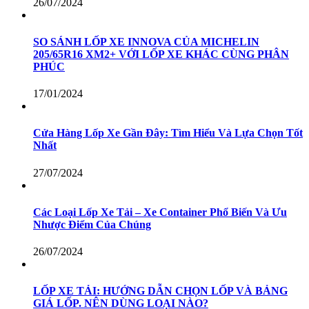
26/07/2024
SO SÁNH LỐP XE INNOVA CỦA MICHELIN
205/65R16 XM2+ VỚI LỐP XE KHÁC CÙNG PHÂN
PHÚC
17/01/2024
Cửa Hàng Lốp Xe Gần Đây: Tìm Hiểu Và Lựa Chọn Tốt
Nhất
27/07/2024
Các Loại Lốp Xe Tải – Xe Container Phổ Biến Và Ưu
Nhược Điểm Của Chúng
26/07/2024
LỐP XE TẢI: HƯỚNG DẪN CHỌN LỐP VÀ BẢNG
GIÁ LỐP. NÊN DÙNG LOẠI NÀO?