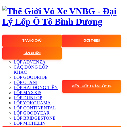
TRANG CHỦ
GIỚI THIỆU
SẢN PHẨM
LỐP ADVENZA
CÁC DÒNG LỐP
KHÁC
LỐP GOODRIDE
LỐP OTANI
KIẾN THỨC CHĂM SÓC XE
LỐP HAI ĐỒNG TIỀN
LỐP MAXXIS
LỐP DUNLOP
LỐP YOKOHAMA
LỐP CONTINENTAL
LỐP GOODYEAR
LỐP BRIDGESTONE
LỐP MICHELIN