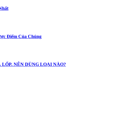
Nhất
hược Điểm Của Chúng
 LỐP. NÊN DÙNG LOẠI NÀO?