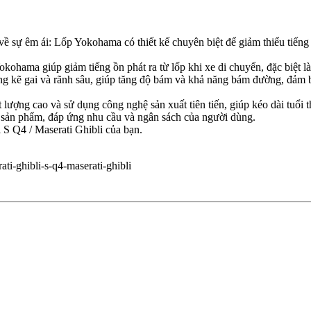
sự êm ái: Lốp Yokohama có thiết kế chuyên biệt để giảm thiểu tiếng ồn
kohama giúp giảm tiếng ồn phát ra từ lốp khi xe di chuyển, đặc biệt l
kẽ gai và rãnh sâu, giúp tăng độ bám và khả năng bám đường, đảm bảo
lượng cao và sử dụng công nghệ sản xuất tiên tiến, giúp kéo dài tuổi t
 sản phẩm, đáp ứng nhu cầu và ngân sách của người dùng.
S Q4 / Maserati Ghibli của bạn.
i-ghibli-s-q4-maserati-ghibli