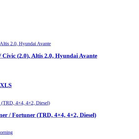
ivic (2.0), Altis 2.0, Hyundai Avante
 XLS
r / Fortuner (TRD, 4×4, 4×2, Diesel)