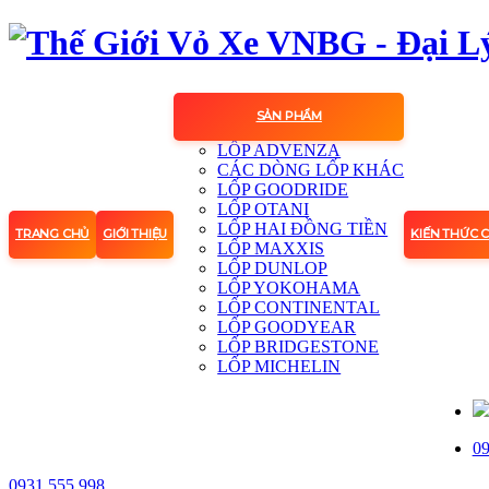
SẢN PHẨM
LỐP ADVENZA
CÁC DÒNG LỐP KHÁC
LỐP GOODRIDE
LỐP OTANI
LỐP HAI ĐỒNG TIỀN
TRANG CHỦ
GIỚI THIỆU
KIẾN THỨC 
LỐP MAXXIS
LỐP DUNLOP
LỐP YOKOHAMA
LỐP CONTINENTAL
LỐP GOODYEAR
LỐP BRIDGESTONE
LỐP MICHELIN
09
0931.555.998