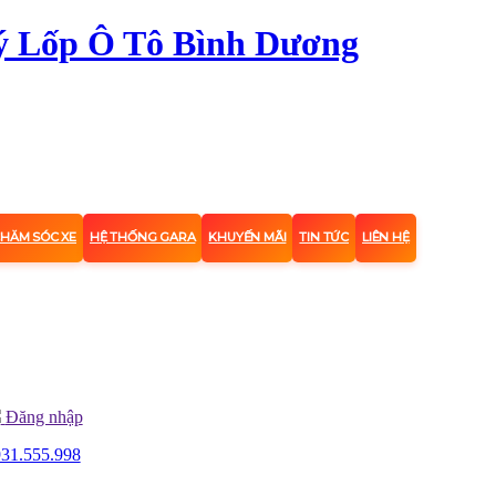
CHĂM SÓC XE
HỆ THỐNG GARA
KHUYẾN MÃI
TIN TỨC
LIÊN HỆ
Đăng nhập
31.555.998