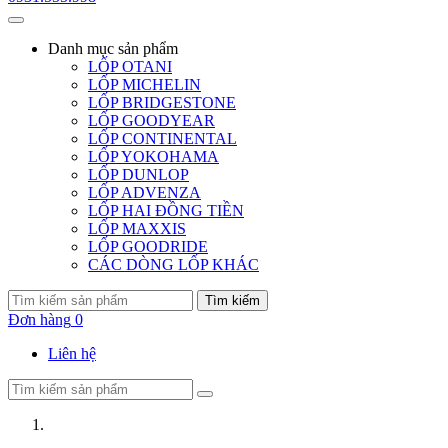
Danh mục
sản phẩm
LỐP OTANI
LỐP MICHELIN
LỐP BRIDGESTONE
LỐP GOODYEAR
LỐP CONTINENTAL
LỐP YOKOHAMA
LỐP DUNLOP
LỐP ADVENZA
LỐP HAI ĐỒNG TIỀN
LỐP MAXXIS
LỐP GOODRIDE
CÁC DÒNG LỐP KHÁC
Tìm kiếm
Đơn hàng
0
Liên hệ