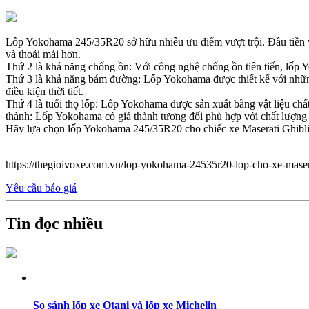
Lốp Yokohama 245/35R20 sở hữu nhiều ưu điểm vượt trội. Đầu tiền về 
và thoải mái hơn.
Thứ 2 là khả năng chống ồn: Với công nghệ chống ồn tiên tiến, lốp Yo
Thứ 3 là khả năng bám đường: Lốp Yokohama được thiết kế với những 
điều kiện thời tiết.
Thứ 4 là tuổi thọ lốp: Lốp Yokohama được sản xuất bằng vật liệu chất 
thành: Lốp Yokohama có giá thành tương đối phù hợp với chất lượng
Hãy lựa chọn lốp Yokohama 245/35R20 cho chiếc xe Maserati Ghibli 
https://thegioivoxe.com.vn/lop-yokohama-24535r20-lop-cho-xe-maserat
Yêu cầu báo giá
Tin đọc nhiều
So sánh lốp xe Otani và lốp xe Michelin