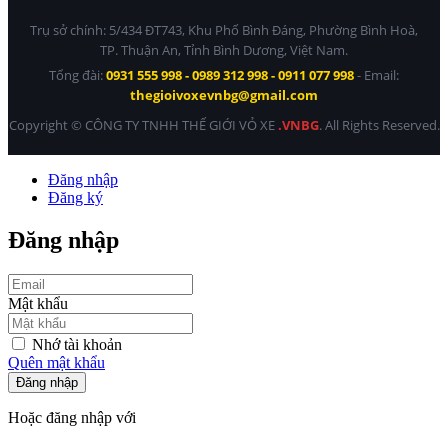
Trụ sở chính: 5/434 ĐT743, Khu Phố Bình Đáng, Phường Bình Hoà,
TP. Thuận An, Tỉnh Bình Dương, Việt Nam.
Tổng đài:
0931 555 998 - 0989 312 998 - 0911 077 998
- Email:
thegioivoxevnbg@gmail.com
Copyright © CÔNG TY TNHH THẾ GIỚI VỎ XE
.VNBG
. All Rights Reserved.
Đăng nhập
Đăng ký
Đăng nhập
Mật khẩu
Nhớ tài khoản
Quên mật khẩu
Đăng nhập
Hoặc đăng nhập với