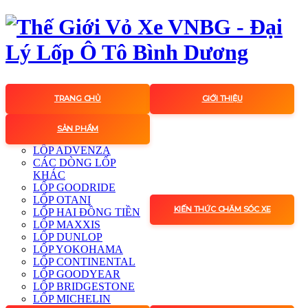
TRANG CHỦ
GIỚI THIỆU
SẢN PHẨM
LỐP ADVENZA
CÁC DÒNG LỐP
KHÁC
LỐP GOODRIDE
LỐP OTANI
KIẾN THỨC CHĂM SÓC XE
LỐP HAI ĐỒNG TIỀN
LỐP MAXXIS
LỐP DUNLOP
LỐP YOKOHAMA
LỐP CONTINENTAL
LỐP GOODYEAR
LỐP BRIDGESTONE
LỐP MICHELIN