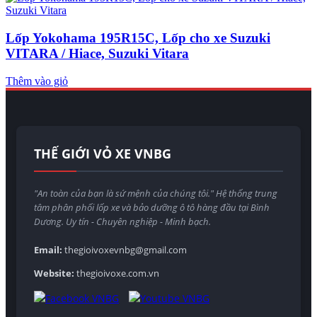
Lốp Yokohama 195R15C, Lốp cho xe Suzuki
VITARA / Hiace, Suzuki Vitara
Thêm vào giỏ
THẾ GIỚI VỎ XE VNBG
"An toàn của bạn là sứ mệnh của chúng tôi." Hệ thống trung
tâm phân phối lốp xe và bảo dưỡng ô tô hàng đầu tại Bình
Dương. Uy tín - Chuyên nghiệp - Minh bạch.
Email:
thegioivoxevnbg@gmail.com
Website:
thegioivoxe.com.vn