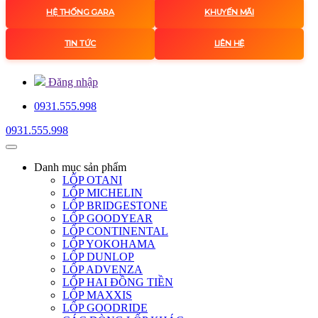
HỆ THỐNG GARA
KHUYẾN MÃI
TIN TỨC
LIÊN HỆ
Đăng nhập
0931.555.998
0931.555.998
Danh mục
sản phẩm
LỐP OTANI
LỐP MICHELIN
LỐP BRIDGESTONE
LỐP GOODYEAR
LỐP CONTINENTAL
LỐP YOKOHAMA
LỐP DUNLOP
LỐP ADVENZA
LỐP HAI ĐỒNG TIỀN
LỐP MAXXIS
LỐP GOODRIDE