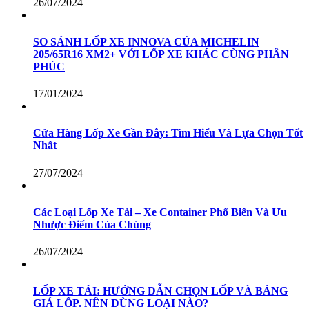
26/07/2024
SO SÁNH LỐP XE INNOVA CỦA MICHELIN
205/65R16 XM2+ VỚI LỐP XE KHÁC CÙNG PHÂN
PHÚC
17/01/2024
Cửa Hàng Lốp Xe Gần Đây: Tìm Hiểu Và Lựa Chọn Tốt
Nhất
27/07/2024
Các Loại Lốp Xe Tải – Xe Container Phổ Biến Và Ưu
Nhược Điểm Của Chúng
26/07/2024
LỐP XE TẢI: HƯỚNG DẪN CHỌN LỐP VÀ BẢNG
GIÁ LỐP. NÊN DÙNG LOẠI NÀO?