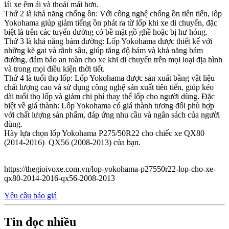
lái xe êm ái và thoải mái hơn.
Thứ 2 là khả năng chống ồn: Với công nghệ chống ồn tiên tiến, lốp
Yokohama giúp giảm tiếng ồn phát ra từ lốp khi xe di chuyển, đặc
biệt là trên các tuyến đường có bề mặt gồ ghề hoặc bị hư hỏng.
Thứ 3 là khả năng bám đường: Lốp Yokohama được thiết kế với
những kẽ gai và rãnh sâu, giúp tăng độ bám và khả năng bám
đường, đảm bảo an toàn cho xe khi di chuyển trên mọi loại địa hình
và trong mọi điều kiện thời tiết.
Thứ 4 là tuổi thọ lốp: Lốp Yokohama được sản xuất bằng vật liệu
chất lượng cao và sử dụng công nghệ sản xuất tiên tiến, giúp kéo
dài tuổi thọ lốp và giảm chi phí thay thế lốp cho người dùng. Đặc
biệt về giá thành: Lốp Yokohama có giá thành tương đối phù hợp
với chất lượng sản phẩm, đáp ứng nhu cầu và ngân sách của người
dùng.
Hãy lựa chọn lốp Yokohama P275/50R22 cho chiếc xe QX80
(2014-2016) QX56 (2008-2013) của bạn.
https://thegioivoxe.com.vn/lop-yokohama-p27550r22-lop-cho-xe-
qx80-2014-2016-qx56-2008-2013
Yêu cầu báo giá
Tin đọc nhiều