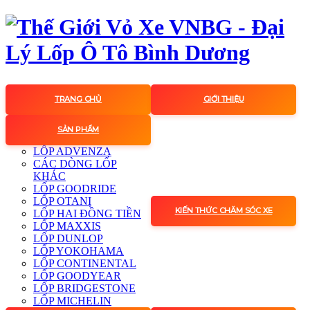
TRANG CHỦ
GIỚI THIỆU
SẢN PHẨM
LỐP ADVENZA
CÁC DÒNG LỐP
KHÁC
LỐP GOODRIDE
LỐP OTANI
KIẾN THỨC CHĂM SÓC XE
LỐP HAI ĐỒNG TIỀN
LỐP MAXXIS
LỐP DUNLOP
LỐP YOKOHAMA
LỐP CONTINENTAL
LỐP GOODYEAR
LỐP BRIDGESTONE
LỐP MICHELIN