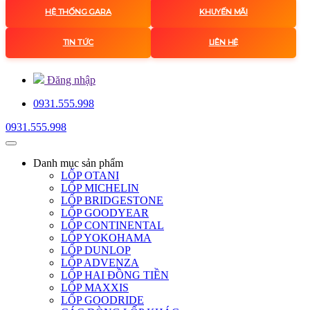
HỆ THỐNG GARA
KHUYẾN MÃI
TIN TỨC
LIÊN HỆ
Đăng nhập
0931.555.998
0931.555.998
Danh mục
sản phẩm
LỐP OTANI
LỐP MICHELIN
LỐP BRIDGESTONE
LỐP GOODYEAR
LỐP CONTINENTAL
LỐP YOKOHAMA
LỐP DUNLOP
LỐP ADVENZA
LỐP HAI ĐỒNG TIỀN
LỐP MAXXIS
LỐP GOODRIDE