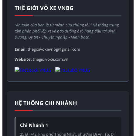
THẾ GIỚI VỎ XE VNBG
"An toàn của bạn là sứ mệnh của chúng tôi." Hệ thống trung
tâm phân phối lốp xe và bảo dưỡng ô tô hàng đầu tại Bình
Dương. Uy tín - Chuyên nghiệp - Minh bạch.
Email:
thegioivoxevnbg@gmail.com
Website:
thegioivoxe.com.vn
HỆ THỐNG CHI NHÁNH
Chi Nhánh 1
25 ĐT743, khu phố Thống Nhất, phường Dĩ An, Tp. Dĩ