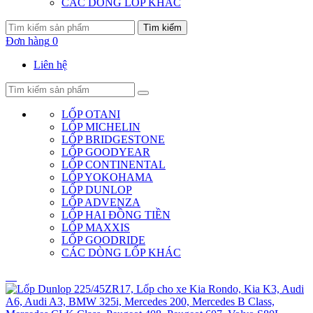
CÁC DÒNG LỐP KHÁC
Tìm kiếm
Đơn hàng
0
Liên hệ
LỐP OTANI
LỐP MICHELIN
LỐP BRIDGESTONE
LỐP GOODYEAR
LỐP CONTINENTAL
LỐP YOKOHAMA
LỐP DUNLOP
LỐP ADVENZA
LỐP HAI ĐỒNG TIỀN
LỐP MAXXIS
LỐP GOODRIDE
CÁC DÒNG LỐP KHÁC