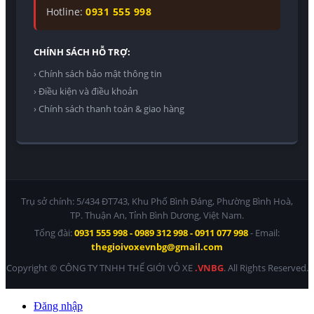
Hotline:
0931 555 998
CHÍNH SÁCH HỖ TRỢ:
› Chính sách bảo mật thông tin
› Điều kiện và điều khoản
› Chính sách thanh toán & giao hàng
Trụ sở chính: 5/434 ĐT743, Khu Phố Bình Đáng, Phường Bình Hoà,
TP. Thuận An, Tỉnh Bình Dương, Việt Nam.
Tổng đài:
0931 555 998 - 0989 312 998 - 0911 077 998
- Email:
thegioivoxevnbg@gmail.com
Copyright © CÔNG TY TNHH THẾ GIỚI VỎ XE
.VNBG
. All Rights Reserved.
Đăng nhập