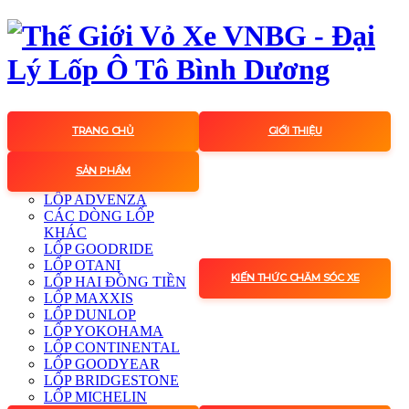
TRANG CHỦ
GIỚI THIỆU
SẢN PHẨM
LỐP ADVENZA
CÁC DÒNG LỐP
KHÁC
LỐP GOODRIDE
LỐP OTANI
KIẾN THỨC CHĂM SÓC XE
LỐP HAI ĐỒNG TIỀN
LỐP MAXXIS
LỐP DUNLOP
LỐP YOKOHAMA
LỐP CONTINENTAL
LỐP GOODYEAR
LỐP BRIDGESTONE
LỐP MICHELIN