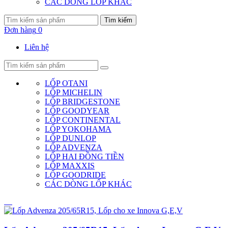
CÁC DÒNG LỐP KHÁC
Tìm kiếm
Đơn hàng
0
Liên hệ
LỐP OTANI
LỐP MICHELIN
LỐP BRIDGESTONE
LỐP GOODYEAR
LỐP CONTINENTAL
LỐP YOKOHAMA
LỐP DUNLOP
LỐP ADVENZA
LỐP HAI ĐỒNG TIỀN
LỐP MAXXIS
LỐP GOODRIDE
CÁC DÒNG LỐP KHÁC