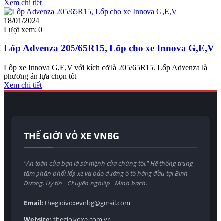
Xem chi tiết
18/01/2024
Lượt xem:
0
Lốp Advenza 205/65R15, Lốp cho xe Innova G,E,V
Lốp xe Innova G,E,V với kích cỡ là 205/65R15. Lốp Advenza là
phương án lựa chọn tốt
Xem chi tiết
THẾ GIỚI VỎ XE VNBG
"An toàn của bạn là sứ mệnh của chúng tôi." Hệ thống trung
tâm phân phối lốp xe và bảo dưỡng ô tô hàng đầu tại Bình
Dương. Uy tín - Chuyên nghiệp - Minh bạch.
Email:
thegioivoxevnbg@gmail.com
Website:
thegioivoxe.com.vn