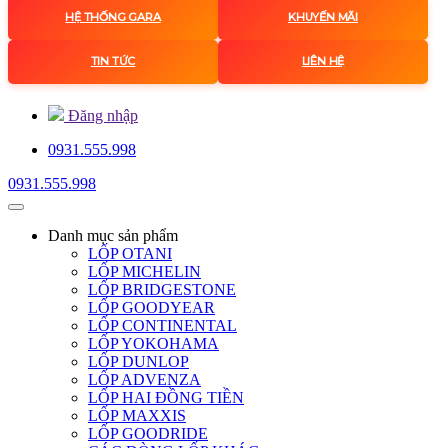
HỆ THỐNG GARA
KHUYẾN MÃI
TIN TỨC
LIÊN HỆ
Đăng nhập
0931.555.998
0931.555.998
Danh mục
sản phẩm
LỐP OTANI
LỐP MICHELIN
LỐP BRIDGESTONE
LỐP GOODYEAR
LỐP CONTINENTAL
LỐP YOKOHAMA
LỐP DUNLOP
LỐP ADVENZA
LỐP HAI ĐỒNG TIỀN
LỐP MAXXIS
LỐP GOODRIDE