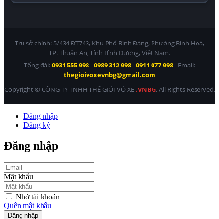
Trụ sở chính: 5/434 ĐT743, Khu Phố Bình Đáng, Phường Bình Hoà,
TP. Thuận An, Tỉnh Bình Dương, Việt Nam.
Tổng đài:
0931 555 998 - 0989 312 998 - 0911 077 998
- Email:
thegioivoxevnbg@gmail.com
Copyright © CÔNG TY TNHH THẾ GIỚI VỎ XE
.VNBG
. All Rights Reserved.
Đăng nhập
Đăng ký
Đăng nhập
Mật khẩu
Nhớ tài khoản
Quên mật khẩu
Đăng nhập