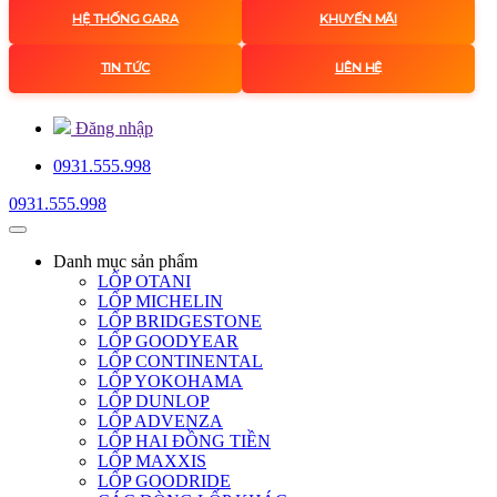
HỆ THỐNG GARA
KHUYẾN MÃI
TIN TỨC
LIÊN HỆ
Đăng nhập
0931.555.998
0931.555.998
Danh mục
sản phẩm
LỐP OTANI
LỐP MICHELIN
LỐP BRIDGESTONE
LỐP GOODYEAR
LỐP CONTINENTAL
LỐP YOKOHAMA
LỐP DUNLOP
LỐP ADVENZA
LỐP HAI ĐỒNG TIỀN
LỐP MAXXIS
LỐP GOODRIDE