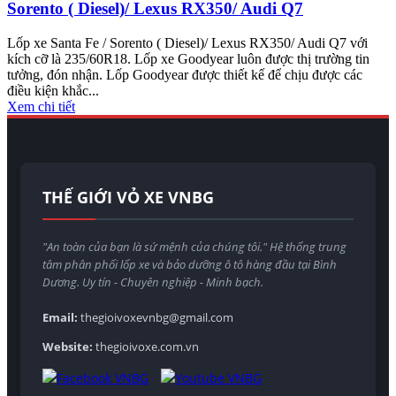
Sorento ( Diesel)/ Lexus RX350/ Audi Q7
Lốp xe Santa Fe / Sorento ( Diesel)/ Lexus RX350/ Audi Q7 với
kích cỡ là 235/60R18. Lốp xe Goodyear luôn được thị trường tin
tưởng, đón nhận. Lốp Goodyear được thiết kế để chịu được các
điều kiện khắc...
Xem chi tiết
THẾ GIỚI VỎ XE VNBG
"An toàn của bạn là sứ mệnh của chúng tôi." Hệ thống trung
tâm phân phối lốp xe và bảo dưỡng ô tô hàng đầu tại Bình
Dương. Uy tín - Chuyên nghiệp - Minh bạch.
Email:
thegioivoxevnbg@gmail.com
Website:
thegioivoxe.com.vn