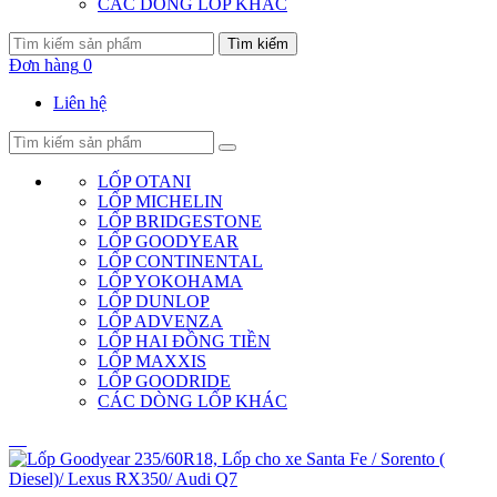
CÁC DÒNG LỐP KHÁC
Tìm kiếm
Đơn hàng
0
Liên hệ
LỐP OTANI
LỐP MICHELIN
LỐP BRIDGESTONE
LỐP GOODYEAR
LỐP CONTINENTAL
LỐP YOKOHAMA
LỐP DUNLOP
LỐP ADVENZA
LỐP HAI ĐỒNG TIỀN
LỐP MAXXIS
LỐP GOODRIDE
CÁC DÒNG LỐP KHÁC