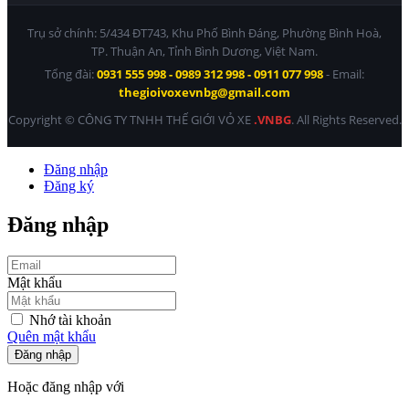
Trụ sở chính: 5/434 ĐT743, Khu Phố Bình Đáng, Phường Bình Hoà,
TP. Thuận An, Tỉnh Bình Dương, Việt Nam.
Tổng đài:
0931 555 998 - 0989 312 998 - 0911 077 998
- Email:
thegioivoxevnbg@gmail.com
Copyright © CÔNG TY TNHH THẾ GIỚI VỎ XE
.VNBG
. All Rights Reserved.
Đăng nhập
Đăng ký
Đăng nhập
Mật khẩu
Nhớ tài khoản
Quên mật khẩu
Đăng nhập
Hoặc đăng nhập với