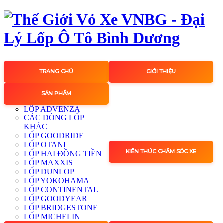
TRANG CHỦ
GIỚI THIỆU
SẢN PHẨM
LỐP ADVENZA
CÁC DÒNG LỐP
KHÁC
LỐP GOODRIDE
LỐP OTANI
KIẾN THỨC CHĂM SÓC XE
LỐP HAI ĐỒNG TIỀN
LỐP MAXXIS
LỐP DUNLOP
LỐP YOKOHAMA
LỐP CONTINENTAL
LỐP GOODYEAR
LỐP BRIDGESTONE
LỐP MICHELIN