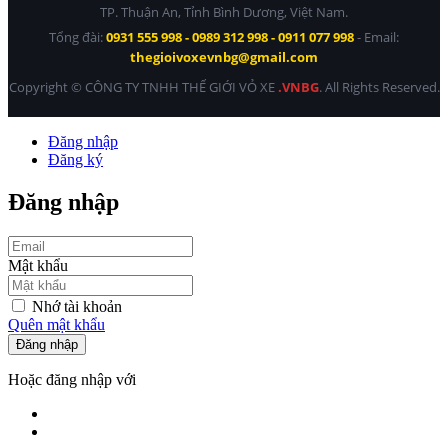
TP. Thuận An, Tỉnh Bình Dương, Việt Nam.
Tổng đài:
0931 555 998 - 0989 312 998 - 0911 077 998
- Email:
thegioivoxevnbg@gmail.com
Copyright © CÔNG TY TNHH THẾ GIỚI VỎ XE
.VNBG
. All Rights Reserved.
Đăng nhập
Đăng ký
Đăng nhập
Mật khẩu
Nhớ tài khoản
Quên mật khẩu
Đăng nhập
Hoặc đăng nhập với