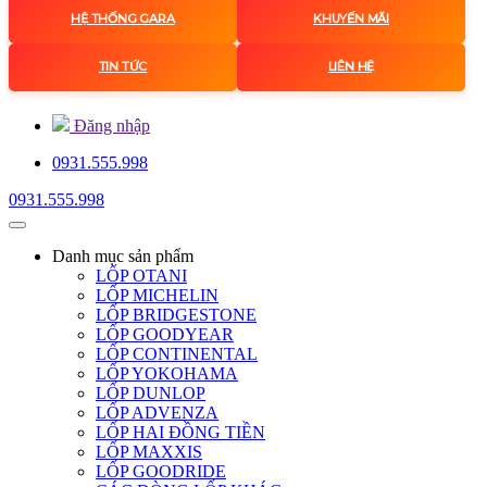
HỆ THỐNG GARA
KHUYẾN MÃI
TIN TỨC
LIÊN HỆ
Đăng nhập
0931.555.998
0931.555.998
Danh mục
sản phẩm
LỐP OTANI
LỐP MICHELIN
LỐP BRIDGESTONE
LỐP GOODYEAR
LỐP CONTINENTAL
LỐP YOKOHAMA
LỐP DUNLOP
LỐP ADVENZA
LỐP HAI ĐỒNG TIỀN
LỐP MAXXIS
LỐP GOODRIDE