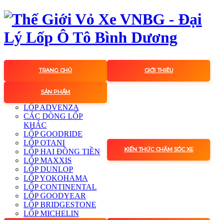
TRANG CHỦ
GIỚI THIỆU
SẢN PHẨM
LỐP ADVENZA
CÁC DÒNG LỐP
KHÁC
LỐP GOODRIDE
LỐP OTANI
KIẾN THỨC CHĂM SÓC XE
LỐP HAI ĐỒNG TIỀN
LỐP MAXXIS
LỐP DUNLOP
LỐP YOKOHAMA
LỐP CONTINENTAL
LỐP GOODYEAR
LỐP BRIDGESTONE
LỐP MICHELIN