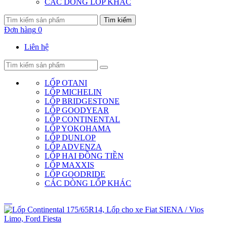
CÁC DÒNG LỐP KHÁC
Tìm kiếm
Đơn hàng
0
Liên hệ
LỐP OTANI
LỐP MICHELIN
LỐP BRIDGESTONE
LỐP GOODYEAR
LỐP CONTINENTAL
LỐP YOKOHAMA
LỐP DUNLOP
LỐP ADVENZA
LỐP HAI ĐỒNG TIỀN
LỐP MAXXIS
LỐP GOODRIDE
CÁC DÒNG LỐP KHÁC