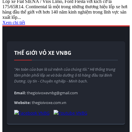
Lốp xe Fiat SIENA / Vios Limo, Ford Fiesta với kích cỡ là
175/65R14. Continental là một trong những thương hiệu lốp xe hơi
hàng đầu thế giới với hơn 140 năm kinh nghiệm trong lĩnh vực sản
xuất lốp...
Xem chi tiết
THẾ GIỚI VỎ XE VNBG
"An toàn của bạn là sứ mệnh của chúng tôi." Hệ thống trung
tâm phân phối lốp xe và bảo dưỡng ô tô hàng đầu tại Bình
Dương. Uy tín - Chuyên nghiệp - Minh bạch.
Email:
thegioivoxevnbg@gmail.com
Website:
thegioivoxe.com.vn