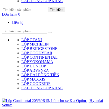
CÁC DÒNG LỐP KHÁC
Tìm kiếm
Đơn hàng
0
Liên hệ
LỐP OTANI
LỐP MICHELIN
LỐP BRIDGESTONE
LỐP GOODYEAR
LỐP CONTINENTAL
LỐP YOKOHAMA
LỐP DUNLOP
LỐP ADVENZA
LỐP HAI ĐỒNG TIỀN
LỐP MAXXIS
LỐP GOODRIDE
CÁC DÒNG LỐP KHÁC