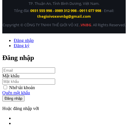
TP. Thuận An, Tỉnh Bình Dương, Việt Nam.
Tổng đài:
0931 555 998 - 0989 312 998 - 0911 077 998
- Email:
thegioivoxevnbg@gmail.com
Copyright © CÔNG TY TNHH THẾ GIỚI VỎ XE
.VNBG
. All Rights Reserved.
Đăng nhập
Đăng ký
Đăng nhập
Mật khẩu
Nhớ tài khoản
Quên mật khẩu
Đăng nhập
Hoặc đăng nhập với