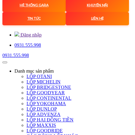
HỆ THỐNG GARA
KHUYẾN MÃI
TIN TỨC
LIÊN HỆ
Đăng nhập
0931.555.998
0931.555.998
Danh mục
sản phẩm
LỐP OTANI
LỐP MICHELIN
LỐP BRIDGESTONE
LỐP GOODYEAR
LỐP CONTINENTAL
LỐP YOKOHAMA
LỐP DUNLOP
LỐP ADVENZA
LỐP HAI ĐỒNG TIỀN
LỐP MAXXIS
LỐP GOODRIDE