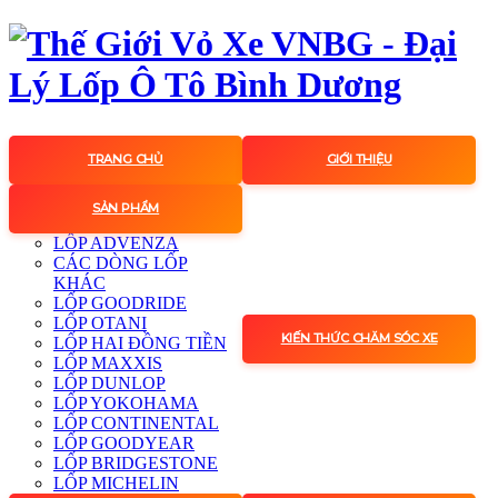
TRANG CHỦ
GIỚI THIỆU
SẢN PHẨM
LỐP ADVENZA
CÁC DÒNG LỐP
KHÁC
LỐP GOODRIDE
LỐP OTANI
KIẾN THỨC CHĂM SÓC XE
LỐP HAI ĐỒNG TIỀN
LỐP MAXXIS
LỐP DUNLOP
LỐP YOKOHAMA
LỐP CONTINENTAL
LỐP GOODYEAR
LỐP BRIDGESTONE
LỐP MICHELIN