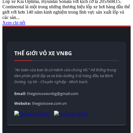
Lốp xe Kia Optima, Hyundai Sonata với kích cỡ là 205/60R15.
Continental là một trong những thương hiệu lốp xe hơi hàng đầu thế
giới với hơn 140 năm kinh nghiệm trong lĩnh vực sản xuất lốp và
các sản...
Xem chi tiết
THẾ GIỚI VỎ XE VNBG
"An toàn của bạn là sứ mệnh của chúng tôi." Hệ thống trung
tâm phân phối lốp xe và bảo dưỡng ô tô hàng đầu tại Bình
Dương. Uy tín - Chuyên nghiệp - Minh bạch.
Email:
thegioivoxevnbg@gmail.com
Website:
thegioivoxe.com.vn