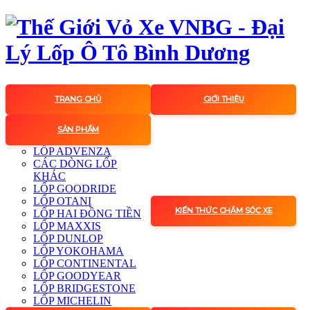
TRANG CHỦ
GIỚI THIỆU
SẢN PHẨM
LỐP ADVENZA
CÁC DÒNG LỐP
KHÁC
LỐP GOODRIDE
LỐP OTANI
KIẾN THỨC CHĂM SÓC XE
LỐP HAI ĐỒNG TIỀN
LỐP MAXXIS
LỐP DUNLOP
LỐP YOKOHAMA
LỐP CONTINENTAL
LỐP GOODYEAR
LỐP BRIDGESTONE
LỐP MICHELIN