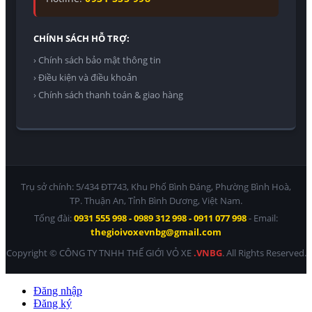
CHÍNH SÁCH HỖ TRỢ:
› Chính sách bảo mật thông tin
› Điều kiện và điều khoản
› Chính sách thanh toán & giao hàng
Trụ sở chính: 5/434 ĐT743, Khu Phố Bình Đáng, Phường Bình Hoà,
TP. Thuận An, Tỉnh Bình Dương, Việt Nam.
Tổng đài:
0931 555 998 - 0989 312 998 - 0911 077 998
- Email:
thegioivoxevnbg@gmail.com
Copyright © CÔNG TY TNHH THẾ GIỚI VỎ XE
.VNBG
. All Rights Reserved.
Đăng nhập
Đăng ký