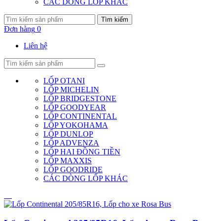
CÁC DÒNG LỐP KHÁC
Tìm kiếm
Đơn hàng
0
Liên hệ
LỐP OTANI
LỐP MICHELIN
LỐP BRIDGESTONE
LỐP GOODYEAR
LỐP CONTINENTAL
LỐP YOKOHAMA
LỐP DUNLOP
LỐP ADVENZA
LỐP HAI ĐỒNG TIỀN
LỐP MAXXIS
LỐP GOODRIDE
CÁC DÒNG LỐP KHÁC