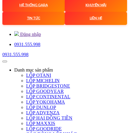
HỆ THỐNG GARA
KHUYẾN MÃI
TIN TỨC
LIÊN HỆ
Đăng nhập
0931.555.998
0931.555.998
Danh mục
sản phẩm
LỐP OTANI
LỐP MICHELIN
LỐP BRIDGESTONE
LỐP GOODYEAR
LỐP CONTINENTAL
LỐP YOKOHAMA
LỐP DUNLOP
LỐP ADVENZA
LỐP HAI ĐỒNG TIỀN
LỐP MAXXIS
LỐP GOODRIDE