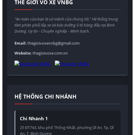
THẾ GIỚI VỎ XE VNBG
"An toàn của bạn là sứ mệnh của chúng tôi." Hệ thống trung
tâm phân phối lốp xe và bảo dưỡng ô tô hàng đầu tại Bình
Dương. Uy tín - Chuyên nghiệp - Minh bạch.
Email:
thegioivoxevnbg@gmail.com
Website:
thegioivoxe.com.vn
HỆ THỐNG CHI NHÁNH
Chi Nhánh 1
25 ĐT743, khu phố Thống Nhất, phường Dĩ An, Tp. Dĩ
An, T. Bình Dương