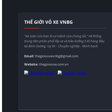
THẾ GIỚI VỎ XE VNBG
"An toàn của bạn là sứ mệnh của chúng tôi." Hệ thống
trung tâm phân phối lốp xe và bảo dưỡng ô tô hàng đầu
tại Bình Dương. Uy tín - Chuyên nghiệp - Minh bạch.
Email:
thegioivoxevnbg@gmail.com
Website:
thegioivoxe.com.vn