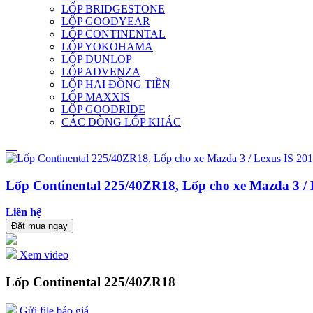
LỐP BRIDGESTONE
LỐP GOODYEAR
LỐP CONTINENTAL
LỐP YOKOHAMA
LỐP DUNLOP
LỐP ADVENZA
LỐP HAI ĐỒNG TIỀN
LỐP MAXXIS
LỐP GOODRIDE
CÁC DÒNG LỐP KHÁC
Lốp Continental 225/40ZR18, Lốp cho xe Mazda 3 / 
Liên hệ
Đặt mua ngay
Xem video
Lốp Continental 225/40ZR18
Gửi file báo giá