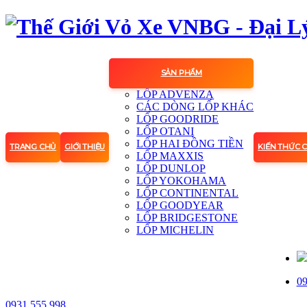
SẢN PHẨM
LỐP ADVENZA
CÁC DÒNG LỐP KHÁC
LỐP GOODRIDE
LỐP OTANI
LỐP HAI ĐỒNG TIỀN
TRANG CHỦ
GIỚI THIỆU
KIẾN THỨC 
LỐP MAXXIS
LỐP DUNLOP
LỐP YOKOHAMA
LỐP CONTINENTAL
LỐP GOODYEAR
LỐP BRIDGESTONE
LỐP MICHELIN
09
0931.555.998