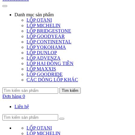
Danh mục
sản phẩm
LỐP OTANI
LỐP MICHELIN
LỐP BRIDGESTONE
LỐP GOODYEAR
LỐP CONTINENTAL
LỐP YOKOHAMA
LỐP DUNLOP
LỐP ADVENZA
LỐP HAI ĐỒNG TIỀN
LỐP MAXXIS
LỐP GOODRIDE
CÁC DÒNG LỐP KHÁC
Tìm kiếm
Đơn hàng
0
Liên hệ
LỐP OTANI
LỐP MICHELIN