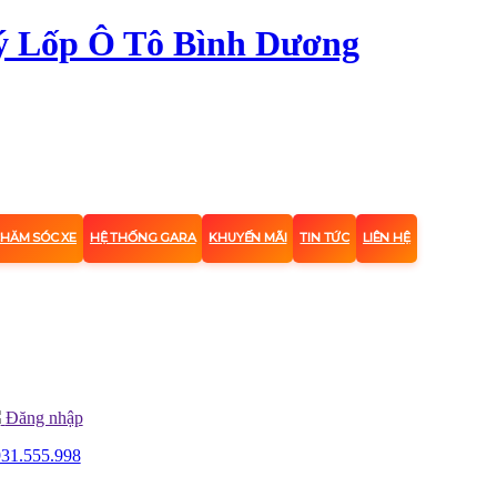
CHĂM SÓC XE
HỆ THỐNG GARA
KHUYẾN MÃI
TIN TỨC
LIÊN HỆ
Đăng nhập
31.555.998