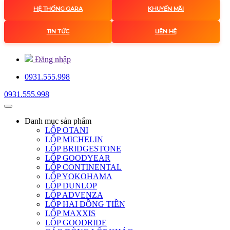
HỆ THỐNG GARA
KHUYẾN MÃI
TIN TỨC
LIÊN HỆ
Đăng nhập
0931.555.998
0931.555.998
Danh mục
sản phẩm
LỐP OTANI
LỐP MICHELIN
LỐP BRIDGESTONE
LỐP GOODYEAR
LỐP CONTINENTAL
LỐP YOKOHAMA
LỐP DUNLOP
LỐP ADVENZA
LỐP HAI ĐỒNG TIỀN
LỐP MAXXIS
LỐP GOODRIDE