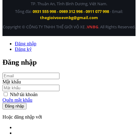
TP. Thuận An, Tỉnh Bình Dương, Việt Nam.
Tổng đài:
0931 555 998 - 0989 312 998 - 0911 077 998
- Email:
thegioivoxevnbg@gmail.com
Copyright © CÔNG TY TNHH THẾ GIỚI VỎ XE
.VNBG
. All Rights Reserved.
Đăng nhập
Đăng ký
Đăng nhập
Mật khẩu
Nhớ tài khoản
Quên mật khẩu
Đăng nhập
Hoặc đăng nhập với