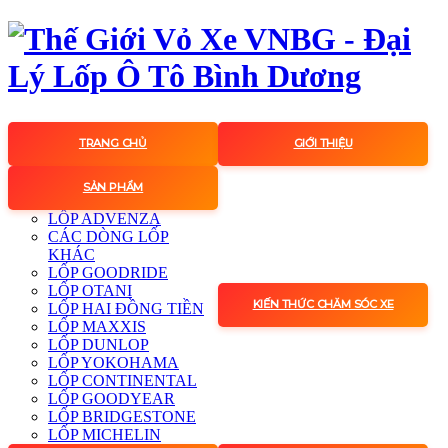
TRANG CHỦ
GIỚI THIỆU
SẢN PHẨM
LỐP ADVENZA
CÁC DÒNG LỐP
KHÁC
LỐP GOODRIDE
LỐP OTANI
KIẾN THỨC CHĂM SÓC XE
LỐP HAI ĐỒNG TIỀN
LỐP MAXXIS
LỐP DUNLOP
LỐP YOKOHAMA
LỐP CONTINENTAL
LỐP GOODYEAR
LỐP BRIDGESTONE
LỐP MICHELIN