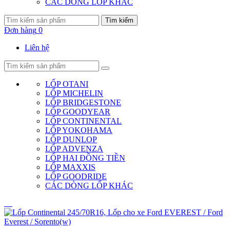
CÁC DÒNG LỐP KHÁC
Tìm kiếm
Đơn hàng
0
Liên hệ
LỐP OTANI
LỐP MICHELIN
LỐP BRIDGESTONE
LỐP GOODYEAR
LỐP CONTINENTAL
LỐP YOKOHAMA
LỐP DUNLOP
LỐP ADVENZA
LỐP HAI ĐỒNG TIỀN
LỐP MAXXIS
LỐP GOODRIDE
CÁC DÒNG LỐP KHÁC