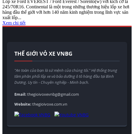
Lốp xe Ford EVEREST / Ford Everest / Sorento(w) với kích cỡ là
245/70R16. Continental là một trong những thương hiệu lốp xe hơi
hàng đầu thế giới với hơn 140 năm kinh nghiệm trong lĩnh vực sản
xuất lốp...
Xem chi tiết
THẾ GIỚI VỎ XE VNBG
"An toàn của bạn là sứ mệnh của chúng tôi." Hệ thống trung
tâm phân phối lốp xe và bảo dưỡng ô tô hàng đầu tại Bình
Dương. Uy tín - Chuyên nghiệp - Minh bạch.
Email:
thegioivoxevnbg@gmail.com
Website:
thegioivoxe.com.vn