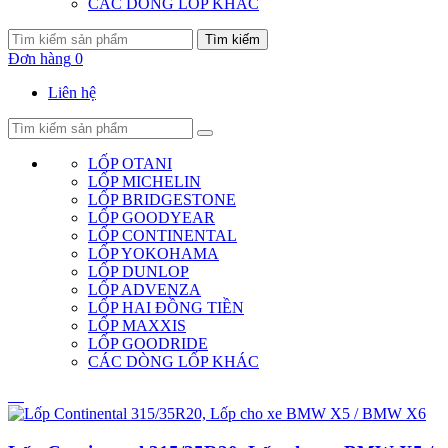
CÁC DÒNG LỐP KHÁC
Tìm kiếm
Đơn hàng
0
Liên hệ
LỐP OTANI
LỐP MICHELIN
LỐP BRIDGESTONE
LỐP GOODYEAR
LỐP CONTINENTAL
LỐP YOKOHAMA
LỐP DUNLOP
LỐP ADVENZA
LỐP HAI ĐỒNG TIỀN
LỐP MAXXIS
LỐP GOODRIDE
CÁC DÒNG LỐP KHÁC