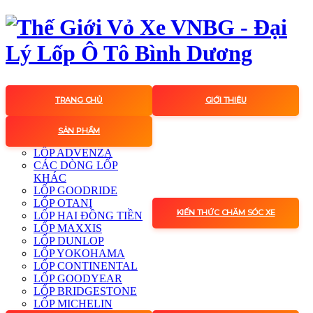
TRANG CHỦ
GIỚI THIỆU
SẢN PHẨM
LỐP ADVENZA
CÁC DÒNG LỐP
KHÁC
LỐP GOODRIDE
LỐP OTANI
KIẾN THỨC CHĂM SÓC XE
LỐP HAI ĐỒNG TIỀN
LỐP MAXXIS
LỐP DUNLOP
LỐP YOKOHAMA
LỐP CONTINENTAL
LỐP GOODYEAR
LỐP BRIDGESTONE
LỐP MICHELIN