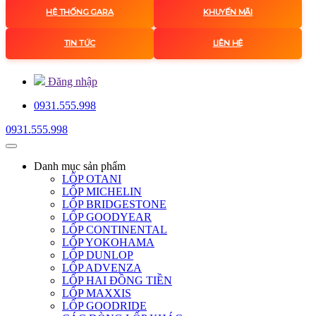
HỆ THỐNG GARA
KHUYẾN MÃI
TIN TỨC
LIÊN HỆ
Đăng nhập
0931.555.998
0931.555.998
Danh mục
sản phẩm
LỐP OTANI
LỐP MICHELIN
LỐP BRIDGESTONE
LỐP GOODYEAR
LỐP CONTINENTAL
LỐP YOKOHAMA
LỐP DUNLOP
LỐP ADVENZA
LỐP HAI ĐỒNG TIỀN
LỐP MAXXIS
LỐP GOODRIDE