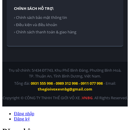
CHÍNH SÁCH HỖ TRỢ:
› Chính sách bảo mật thông tin
› Điều kiện và điều khoản
› Chính sách thanh toán & giao hàng
Trụ sở chính: 5/434 ĐT743, Khu Phố Bình Đáng, Phường Bình Hoà,
TP. Thuận An, Tỉnh Bình Dương, Việt Nam.
Tổng đài:
0931 555 998 - 0989 312 998 - 0911 077 998
- Email:
thegioivoxevnbg@gmail.com
Copyright © CÔNG TY TNHH THẾ GIỚI VỎ XE
.VNBG
. All Rights Reserved.
Đăng nhập
Đăng ký