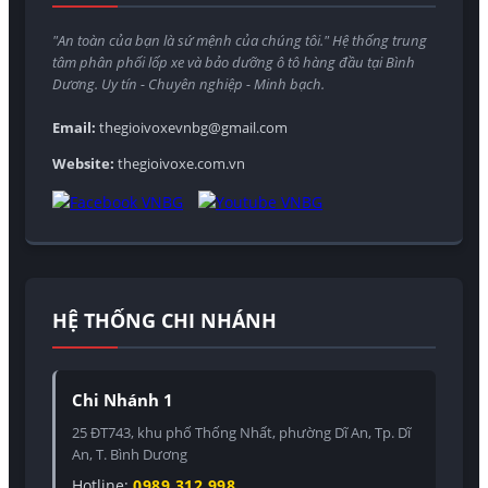
"An toàn của bạn là sứ mệnh của chúng tôi." Hệ thống trung
tâm phân phối lốp xe và bảo dưỡng ô tô hàng đầu tại Bình
Dương. Uy tín - Chuyên nghiệp - Minh bạch.
Email:
thegioivoxevnbg@gmail.com
Website:
thegioivoxe.com.vn
HỆ THỐNG CHI NHÁNH
Chi Nhánh 1
25 ĐT743, khu phố Thống Nhất, phường Dĩ An, Tp. Dĩ
An, T. Bình Dương
Hotline:
0989 312 998