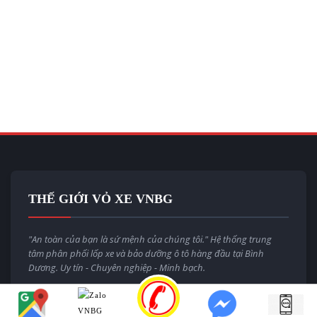
THẾ GIỚI VỎ XE VNBG
"An toàn của bạn là sứ mệnh của chúng tôi." Hệ thống trung
tâm phân phối lốp xe và bảo dưỡng ô tô hàng đầu tại Bình
Dương. Uy tín - Chuyên nghiệp - Minh bạch.
Email:
thegioivoxevnbg@gmail.com
Website:
thegioivoxe.com.vn