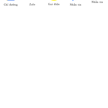
Nhắn tin
Gọi điện
Zalo
Chỉ đường
Nhắn tin
HỆ THỐNG CHI NHÁNH
Chi Nhánh 1
25 ĐT743, khu phố Thống Nhất, phường Dĩ An, Tp. Dĩ An,
T. Bình Dương
Hotline:
0989 312 998
Chi Nhánh 2