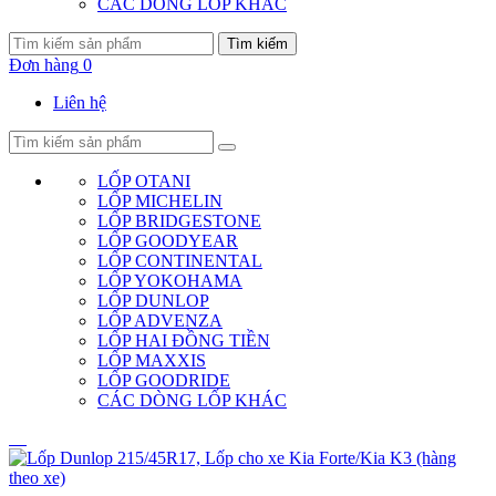
CÁC DÒNG LỐP KHÁC
Tìm kiếm
Đơn hàng
0
Liên hệ
LỐP OTANI
LỐP MICHELIN
LỐP BRIDGESTONE
LỐP GOODYEAR
LỐP CONTINENTAL
LỐP YOKOHAMA
LỐP DUNLOP
LỐP ADVENZA
LỐP HAI ĐỒNG TIỀN
LỐP MAXXIS
LỐP GOODRIDE
CÁC DÒNG LỐP KHÁC