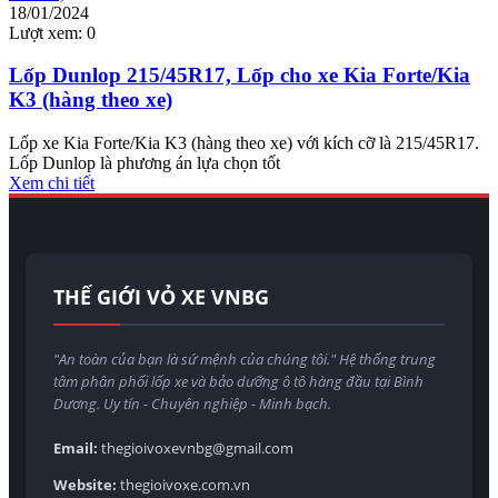
18/01/2024
Lượt xem:
0
Lốp Dunlop 215/45R17, Lốp cho xe Kia Forte/Kia
K3 (hàng theo xe)
Lốp xe Kia Forte/Kia K3 (hàng theo xe) với kích cỡ là 215/45R17.
Lốp Dunlop là phương án lựa chọn tốt
Xem chi tiết
THẾ GIỚI VỎ XE VNBG
"An toàn của bạn là sứ mệnh của chúng tôi." Hệ thống trung
tâm phân phối lốp xe và bảo dưỡng ô tô hàng đầu tại Bình
Dương. Uy tín - Chuyên nghiệp - Minh bạch.
Email:
thegioivoxevnbg@gmail.com
Website:
thegioivoxe.com.vn