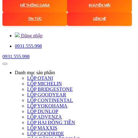
HỆ THỐNG GARA
KHUYẾN MÃI
TIN TỨC
LIÊN HỆ
Đăng nhập
0931.555.998
0931.555.998
Danh mục
sản phẩm
LỐP OTANI
LỐP MICHELIN
LỐP BRIDGESTONE
LỐP GOODYEAR
LỐP CONTINENTAL
LỐP YOKOHAMA
LỐP DUNLOP
LỐP ADVENZA
LỐP HAI ĐỒNG TIỀN
LỐP MAXXIS
LỐP GOODRIDE