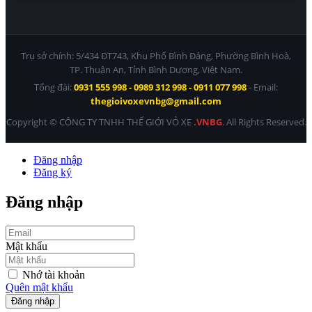
Trụ sở chính: 5/434 ĐT743, Khu Phố Bình Đáng, Phường Bình Hoà,
TP. Thuận An, Tỉnh Bình Dương, Việt Nam.
Tổng đài:
0931 555 998 - 0989 312 998 - 0911 077 998
- Email:
thegioivoxevnbg@gmail.com
Copyright © CÔNG TY TNHH THẾ GIỚI VỎ XE
.VNBG
. All Rights Reserved.
Đăng nhập
Đăng ký
Đăng nhập
Mật khẩu
Nhớ tài khoản
Quên mật khẩu
Đăng nhập