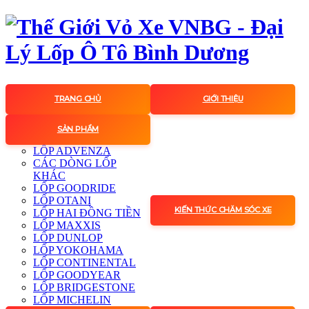
TRANG CHỦ
GIỚI THIỆU
SẢN PHẨM
LỐP ADVENZA
CÁC DÒNG LỐP
KHÁC
LỐP GOODRIDE
LỐP OTANI
KIẾN THỨC CHĂM SÓC XE
LỐP HAI ĐỒNG TIỀN
LỐP MAXXIS
LỐP DUNLOP
LỐP YOKOHAMA
LỐP CONTINENTAL
LỐP GOODYEAR
LỐP BRIDGESTONE
LỐP MICHELIN