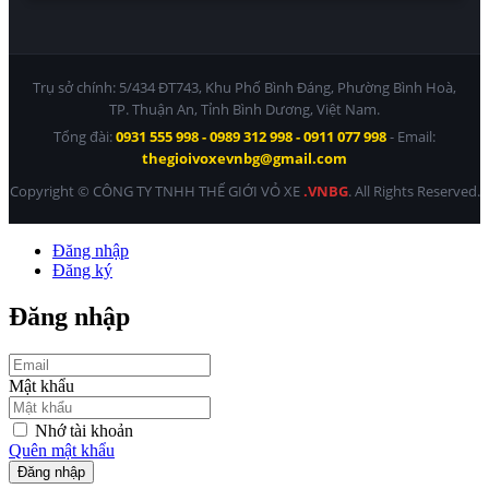
Trụ sở chính: 5/434 ĐT743, Khu Phố Bình Đáng, Phường Bình Hoà,
TP. Thuận An, Tỉnh Bình Dương, Việt Nam.
Tổng đài:
0931 555 998 - 0989 312 998 - 0911 077 998
- Email:
thegioivoxevnbg@gmail.com
Copyright © CÔNG TY TNHH THẾ GIỚI VỎ XE
.VNBG
. All Rights Reserved.
Đăng nhập
Đăng ký
Đăng nhập
Mật khẩu
Nhớ tài khoản
Quên mật khẩu
Đăng nhập