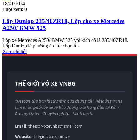
18/01/2024
Lượt xem:
0
Lốp Dunlop 235/40ZR18, Lốp cho xe Mercedes
A250/ BMW 525
Lốp xe Mercedes A250/ BMW 525 với kích cỡ là 235/40ZR18.
Lốp Dunlop là phương án lựa chọn tốt
Xem chi tiết
THẾ GIỚI VỎ XE VNBG
"An toàn của bạn là sứ mệnh của chúng tôi." Hệ thống trung
tâm phân phối lốp xe và bảo dưỡng ô tô hàng đầu tại Bình
Dương. Uy tín - Chuyên nghiệp - Minh bạch.
Email:
thegioivoxevnbg@gmail.com
Website:
thegioivoxe.com.vn