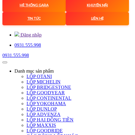
HỆ THỐNG GARA
KHUYẾN MÃI
TIN TỨC
LIÊN HỆ
Đăng nhập
0931.555.998
0931.555.998
Danh mục
sản phẩm
LỐP OTANI
LỐP MICHELIN
LỐP BRIDGESTONE
LỐP GOODYEAR
LỐP CONTINENTAL
LỐP YOKOHAMA
LỐP DUNLOP
LỐP ADVENZA
LỐP HAI ĐỒNG TIỀN
LỐP MAXXIS
LỐP GOODRIDE