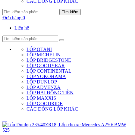
CÁC DÒNG LỐP KHÁC
Tìm kiếm
Đơn hàng
0
Liên hệ
LỐP OTANI
LỐP MICHELIN
LỐP BRIDGESTONE
LỐP GOODYEAR
LỐP CONTINENTAL
LỐP YOKOHAMA
LỐP DUNLOP
LỐP ADVENZA
LỐP HAI ĐỒNG TIỀN
LỐP MAXXIS
LỐP GOODRIDE
CÁC DÒNG LỐP KHÁC