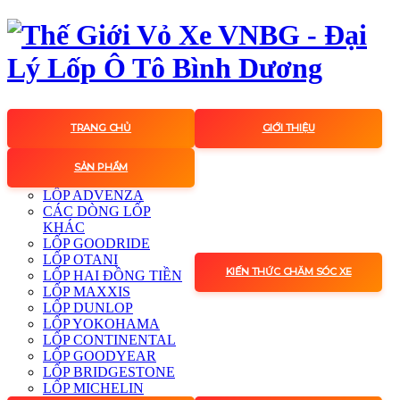
TRANG CHỦ
GIỚI THIỆU
SẢN PHẨM
LỐP ADVENZA
CÁC DÒNG LỐP
KHÁC
LỐP GOODRIDE
LỐP OTANI
KIẾN THỨC CHĂM SÓC XE
LỐP HAI ĐỒNG TIỀN
LỐP MAXXIS
LỐP DUNLOP
LỐP YOKOHAMA
LỐP CONTINENTAL
LỐP GOODYEAR
LỐP BRIDGESTONE
LỐP MICHELIN