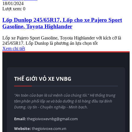
18/01/2024
Lượt xem:
0
Lốp Dunlop 245/65R17, Lốp cho xe Pajero Sport
Gasoline, Toyota Highlander
Lốp xe Pajero Sport Gasoline, Toyota Highlander với kích cỡ là
245/65R17. Lốp Dunlop là phương án lựa chọn tốt
Xem chi tiết
THẾ GIỚI VỎ XE VNBG
"An toàn của bạn là sứ mệnh của chúng tôi." Hệ thống trung
tâm phân phối lốp xe và bảo dưỡng ô tô hàng đầu tại Bình
Dương. Uy tín - Chuyên nghiệp - Minh bạch.
Email:
thegioivoxevnbg@gmail.com
Website:
thegioivoxe.com.vn