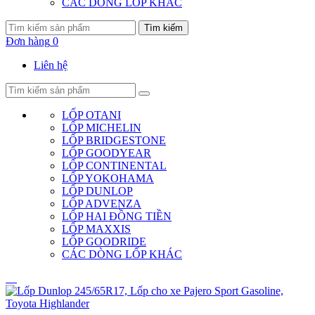
CÁC DÒNG LỐP KHÁC
Tìm kiếm
Đơn hàng
0
Liên hệ
LỐP OTANI
LỐP MICHELIN
LỐP BRIDGESTONE
LỐP GOODYEAR
LỐP CONTINENTAL
LỐP YOKOHAMA
LỐP DUNLOP
LỐP ADVENZA
LỐP HAI ĐỒNG TIỀN
LỐP MAXXIS
LỐP GOODRIDE
CÁC DÒNG LỐP KHÁC