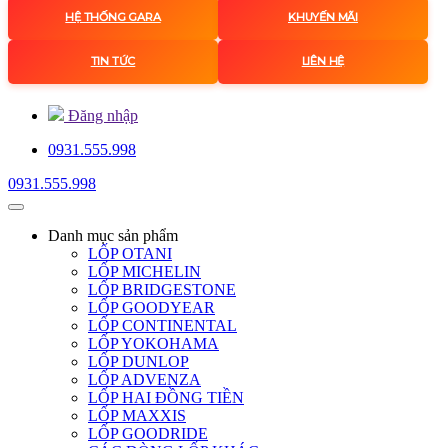
HỆ THỐNG GARA
KHUYẾN MÃI
TIN TỨC
LIÊN HỆ
Đăng nhập
0931.555.998
0931.555.998
Danh mục
sản phẩm
LỐP OTANI
LỐP MICHELIN
LỐP BRIDGESTONE
LỐP GOODYEAR
LỐP CONTINENTAL
LỐP YOKOHAMA
LỐP DUNLOP
LỐP ADVENZA
LỐP HAI ĐỒNG TIỀN
LỐP MAXXIS
LỐP GOODRIDE