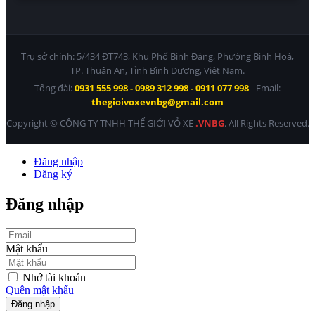
Trụ sở chính: 5/434 ĐT743, Khu Phố Bình Đáng, Phường Bình Hoà,
TP. Thuận An, Tỉnh Bình Dương, Việt Nam.
Tổng đài:
0931 555 998 - 0989 312 998 - 0911 077 998
- Email:
thegioivoxevnbg@gmail.com
Copyright © CÔNG TY TNHH THẾ GIỚI VỎ XE
.VNBG
. All Rights Reserved.
Đăng nhập
Đăng ký
Đăng nhập
Mật khẩu
Nhớ tài khoản
Quên mật khẩu
Đăng nhập