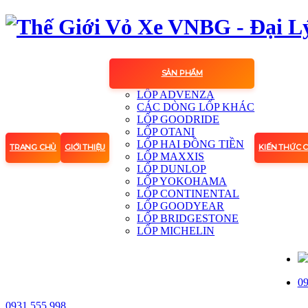
SẢN PHẨM
LỐP ADVENZA
CÁC DÒNG LỐP KHÁC
LỐP GOODRIDE
LỐP OTANI
LỐP HAI ĐỒNG TIỀN
TRANG CHỦ
GIỚI THIỆU
KIẾN THỨC 
LỐP MAXXIS
LỐP DUNLOP
LỐP YOKOHAMA
LỐP CONTINENTAL
LỐP GOODYEAR
LỐP BRIDGESTONE
LỐP MICHELIN
09
0931.555.998