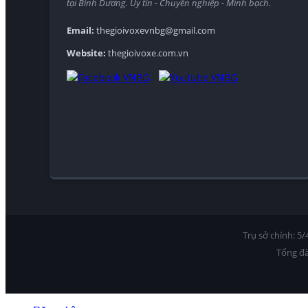
tại Bình Dương. Uy tín - Chuyên nghiệp - Minh bạch.
Email:
thegioivoxevnbg@gmail.com
Website:
thegioivoxe.com.vn
Trụ sở chính: 5
Tổng đà