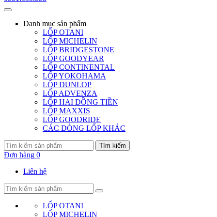
Danh mục
sản phẩm
LỐP OTANI
LỐP MICHELIN
LỐP BRIDGESTONE
LỐP GOODYEAR
LỐP CONTINENTAL
LỐP YOKOHAMA
LỐP DUNLOP
LỐP ADVENZA
LỐP HAI ĐỒNG TIỀN
LỐP MAXXIS
LỐP GOODRIDE
CÁC DÒNG LỐP KHÁC
Tìm kiếm
Đơn hàng
0
Liên hệ
LỐP OTANI
LỐP MICHELIN