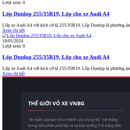
Lượt xem:
0
Lốp Dunlop 255/35R19, Lốp cho xe Audi A4
Lốp xe Audi A4 với kích cỡ là 255/35R19. Lốp Dunlop là phương án 
Xem chi tiết
18/01/2024
Lượt xem:
0
Lốp Dunlop 255/35R19, Lốp cho xe Audi A4
Lốp xe Audi A4 với kích cỡ là 255/35R19. Lốp Dunlop là phương án 
Xem chi tiết
THẾ GIỚI VỎ XE VNBG
"An toàn của bạn là sứ mệnh của chúng tôi." Hệ thống
trung tâm phân phối lốp xe và bảo dưỡng ô tô hàng đầu