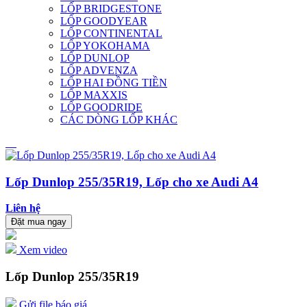
LỐP BRIDGESTONE
LỐP GOODYEAR
LỐP CONTINENTAL
LỐP YOKOHAMA
LỐP DUNLOP
LỐP ADVENZA
LỐP HAI ĐỒNG TIỀN
LỐP MAXXIS
LỐP GOODRIDE
CÁC DÒNG LỐP KHÁC
Lốp Dunlop 255/35R19, Lốp cho xe Audi A4
Liên hệ
Đặt mua ngay
Xem video
Lốp Dunlop 255/35R19
Gửi file báo giá