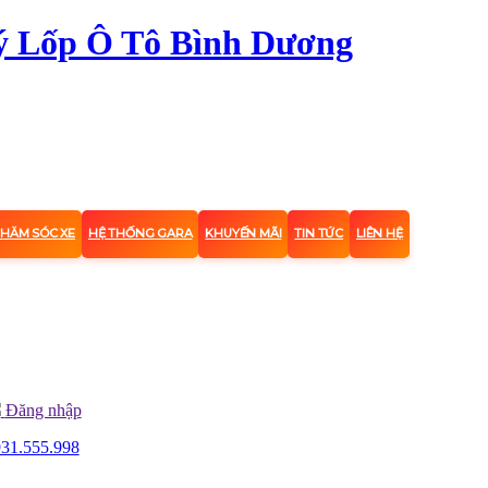
CHĂM SÓC XE
HỆ THỐNG GARA
KHUYẾN MÃI
TIN TỨC
LIÊN HỆ
Đăng nhập
31.555.998