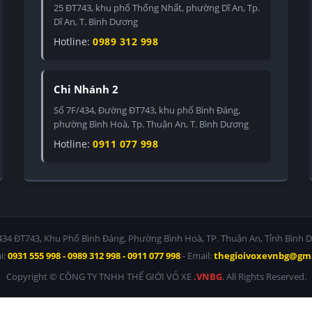
25 ĐT743, khu phố Thống Nhất, phường Dĩ An, Tp.
Dĩ An, T. Bình Dương
Hotline:
0989 312 998
Chi Nhánh 2
Số 7F/434, Đường ĐT743, khu phố Bình Đáng,
phường Bình Hoà, Tp. Thuận An, T. Bình Dương
Hotline:
0911 077 998
/434 ĐT743, Khu Phố Bình Đáng, Phường Bình Hoà, TP. Thuận An, Tỉnh Bình 
i:
0931 555 998 - 0989 312 998 - 0911 077 998
- Email:
thegioivoxevnbg@gm
Copyright © CÔNG TY TNHH THẾ GIỚI VỎ XE
.VNBG
. All Rights Reserved.