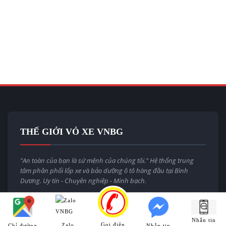
THẾ GIỚI VỎ XE VNBG
"An toàn của bạn là sứ mệnh của chúng tôi." Hệ thống trung
tâm phân phối lốp xe và bảo dưỡng ô tô hàng đầu tại Bình
Dương. Uy tín - Chuyên nghiệp - Minh bạch.
Email:
thegioivoxevnbg@gmail.com
Website:
thegioivoxe.com.vn
Nhắn tin
Gọi điện
Zalo
Chỉ đường
Nhắn tin