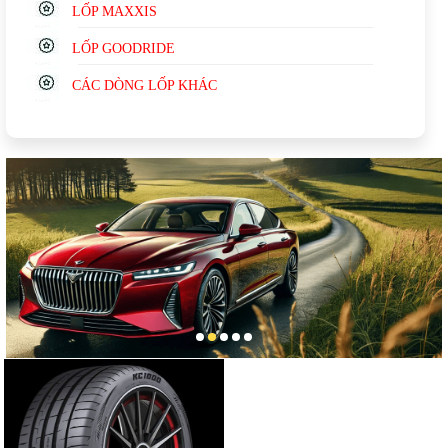
LỐP MAXXIS
LỐP GOODRIDE
CÁC DÒNG LỐP KHÁC