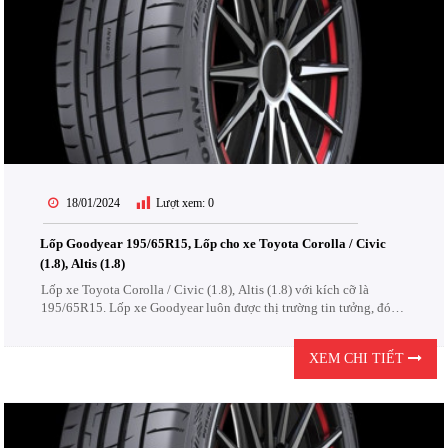
18/01/2024
Lượt xem:
0
Lốp Goodyear 195/65R15, Lốp cho xe Toyota Corolla / Civic
(1.8), Altis (1.8)
Lốp xe Toyota Corolla / Civic (1.8), Altis (1.8) với kích cỡ là
195/65R15. Lốp xe Goodyear luôn được thị trường tin tưởng, đón
nhận. Lốp Goodyear được thiết kế để chịu được các điều kiện khắc
nghiệt của đường...
XEM CHI TIẾT