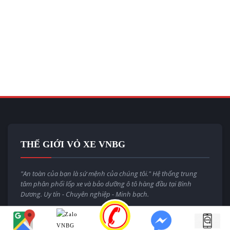
THẾ GIỚI VỎ XE VNBG
"An toàn của bạn là sứ mệnh của chúng tôi." Hệ thống trung
tâm phân phối lốp xe và bảo dưỡng ô tô hàng đầu tại Bình
Dương. Uy tín - Chuyên nghiệp - Minh bạch.
Email:
thegioivoxevnbg@gmail.com
Website:
thegioivoxe.com.vn