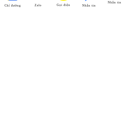
Nhắn tin
Gọi điện
Zalo
Chỉ đường
Nhắn tin
HỆ THỐNG CHI NHÁNH
Chi Nhánh 1
25 ĐT743, khu phố Thống Nhất, phường Dĩ An, Tp. Dĩ An,
T. Bình Dương
Hotline:
0989 312 998
Chi Nhánh 2