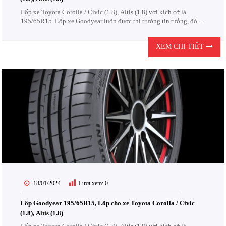
Lốp xe Toyota Corolla / Civic (1.8), Altis (1.8) với kích cỡ là
195/65R15. Lốp xe Goodyear luôn được thị trường tin tưởng, đón
nhận. Lốp Goodyear được thiết kế để chịu được các điều kiện khắc
nghiệt của đường...
XEM CHI TIẾT
18/01/2024
Lượt xem:
0
Lốp Goodyear 195/65R15, Lốp cho xe Toyota Corolla / Civic
(1.8), Altis (1.8)