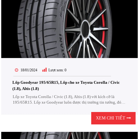
18/01/2024
Lượt xem:
0
Lốp Goodyear 195/65R15, Lốp cho xe Toyota Corolla / Civic
(1.8), Altis (1.8)
Lốp xe Toyota Corolla / Civic (1.8), Altis (1.8) với kích cỡ là
195/65R15. Lốp xe Goodyear luôn được thị trường tin tưởng, đón
nhận. Lốp Goodyear được thiết kế để chịu được các điều kiện khắc
nghiệt của đường...
XEM CHI TIẾT