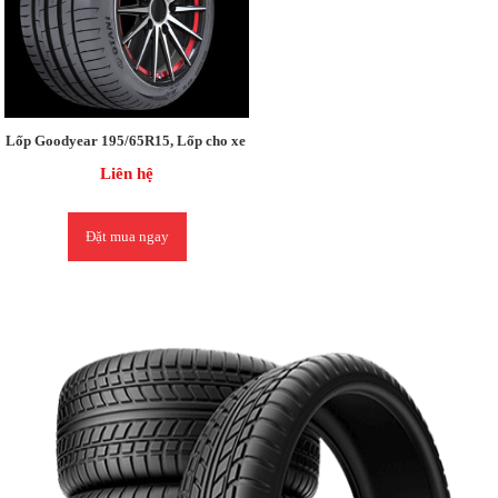
Lốp Goodyear 195/65R15, Lốp cho xe Toyota Corolla / Civic (1.8), Altis (1.8)
Liên hệ
Đặt mua ngay