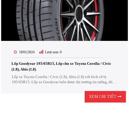
18/01/2024
Lượt xem:
0
Lốp Goodyear 195/65R15, Lốp cho xe Toyota Corolla / Civic
(1.8), Altis (1.8)
Lốp xe Toyota Corolla / Civic (1.8), Altis (1.8) với kích cỡ là
195/65R15. Lốp xe Goodyear luôn được thị trường tin tưởng, đón
nhận. Lốp Goodyear được thiết kế để chịu được các điều kiện khắc
nghiệt của đường...
XEM CHI TIẾT