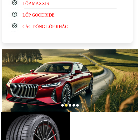
LỐP MAXXIS
LỐP GOODRIDE
CÁC DÒNG LỐP KHÁC