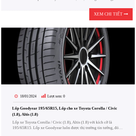
nhận. Lốp Goodyear được thiết kế để chịu được các điều kiện khắc
nghiệt của đường...
XEM CHI TIẾT
18/01/2024
Lượt xem:
0
Lốp Goodyear 195/65R15, Lốp cho xe Toyota Corolla / Civic
(1.8), Altis (1.8)
Lốp xe Toyota Corolla / Civic (1.8), Altis (1.8) với kích cỡ là
195/65R15. Lốp xe Goodyear luôn được thị trường tin tưởng, đón
nhận. Lốp Goodyear được thiết kế để chịu được các điều kiện khắc