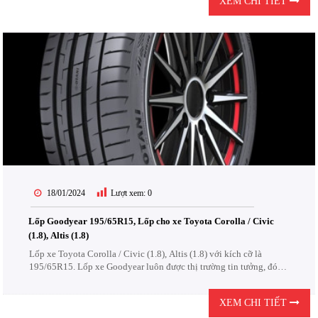
XEM CHI TIẾT
18/01/2024
Lượt xem:
0
Lốp Goodyear 195/65R15, Lốp cho xe Toyota Corolla / Civic
(1.8), Altis (1.8)
Lốp xe Toyota Corolla / Civic (1.8), Altis (1.8) với kích cỡ là
195/65R15. Lốp xe Goodyear luôn được thị trường tin tưởng, đón
nhận. Lốp Goodyear được thiết kế để chịu được các điều kiện khắc
nghiệt của đường...
XEM CHI TIẾT