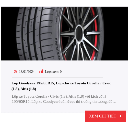
18/01/2024
Lượt xem:
0
Lốp Goodyear 195/65R15, Lốp cho xe Toyota Corolla / Civic
(1.8), Altis (1.8)
Lốp xe Toyota Corolla / Civic (1.8), Altis (1.8) với kích cỡ là
195/65R15. Lốp xe Goodyear luôn được thị trường tin tưởng, đón
nhận. Lốp Goodyear được thiết kế để chịu được các điều kiện khắc
nghiệt của đường...
XEM CHI TIẾT