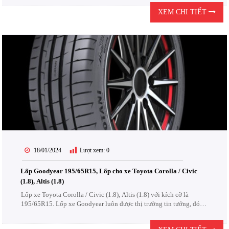
nghiệt của đường...
XEM CHI TIẾT
18/01/2024
Lượt xem:
0
Lốp Goodyear 195/65R15, Lốp cho xe Toyota Corolla / Civic
(1.8), Altis (1.8)
Lốp xe Toyota Corolla / Civic (1.8), Altis (1.8) với kích cỡ là
195/65R15. Lốp xe Goodyear luôn được thị trường tin tưởng, đón
nhận. Lốp Goodyear được thiết kế để chịu được các điều kiện khắc
nghiệt của đường...