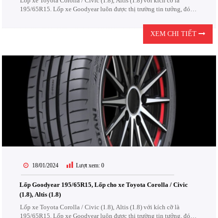
Lốp xe Toyota Corolla / Civic (1.8), Altis (1.8) với kích cỡ là
195/65R15. Lốp xe Goodyear luôn được thị trường tin tưởng, đón
nhận. Lốp Goodyear được thiết kế để chịu được các điều kiện khắc
nghiệt của đường...
XEM CHI TIẾT
18/01/2024
Lượt xem:
0
Lốp Goodyear 195/65R15, Lốp cho xe Toyota Corolla / Civic
(1.8), Altis (1.8)
Lốp xe Toyota Corolla / Civic (1.8), Altis (1.8) với kích cỡ là
195/65R15. Lốp xe Goodyear luôn được thị trường tin tưởng, đón