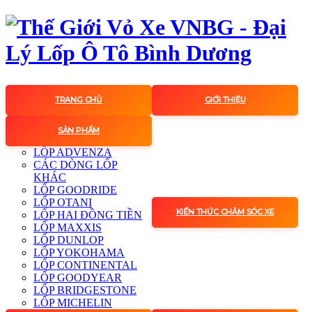
TRANG CHỦ
GIỚI THIỆU
SẢN PHẨM
LỐP ADVENZA
CÁC DÒNG LỐP
KHÁC
LỐP GOODRIDE
LỐP OTANI
KIẾN THỨC CHĂM SÓC XE
LỐP HAI ĐỒNG TIỀN
LỐP MAXXIS
LỐP DUNLOP
LỐP YOKOHAMA
LỐP CONTINENTAL
LỐP GOODYEAR
LỐP BRIDGESTONE
LỐP MICHELIN