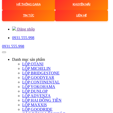
HỆ THỐNG GARA
KHUYẾN MÃI
TIN TỨC
LIÊN HỆ
Đăng nhập
0931.555.998
0931.555.998
Danh mục
sản phẩm
LỐP OTANI
LỐP MICHELIN
LỐP BRIDGESTONE
LỐP GOODYEAR
LỐP CONTINENTAL
LỐP YOKOHAMA
LỐP DUNLOP
LỐP ADVENZA
LỐP HAI ĐỒNG TIỀN
LỐP MAXXIS
LỐP GOODRIDE