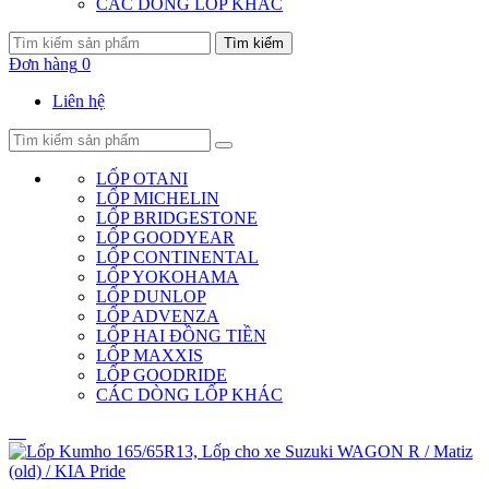
CÁC DÒNG LỐP KHÁC
Tìm kiếm
Đơn hàng
0
Liên hệ
LỐP OTANI
LỐP MICHELIN
LỐP BRIDGESTONE
LỐP GOODYEAR
LỐP CONTINENTAL
LỐP YOKOHAMA
LỐP DUNLOP
LỐP ADVENZA
LỐP HAI ĐỒNG TIỀN
LỐP MAXXIS
LỐP GOODRIDE
CÁC DÒNG LỐP KHÁC