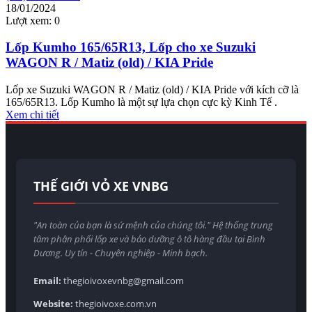
18/01/2024
Lượt xem:
0
Lốp Kumho 165/65R13, Lốp cho xe Suzuki
WAGON R / Matiz (old) / KIA Pride
Lốp xe Suzuki WAGON R / Matiz (old) / KIA Pride với kích cỡ là
165/65R13. Lốp Kumho là một sự lựa chọn cực kỳ Kinh Tế .
Xem chi tiết
THẾ GIỚI VỎ XE VNBG
"An toàn của bạn là sứ mệnh của chúng tôi." Hệ thống trung
tâm phân phối lốp xe và bảo dưỡng ô tô hàng đầu tại Bình
Dương. Uy tín - Chuyên nghiệp - Minh bạch.
Email:
thegioivoxevnbg@gmail.com
Website:
thegioivoxe.com.vn