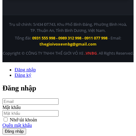
Trụ sở chính: 5/434 ĐT743, Khu Phố Bình Đáng, Phường Bình Hoà,
TP. Thuận An, Tỉnh Bình Dương, Việt Nam.
Tổng đài:
0931 555 998 - 0989 312 998 - 0911 077 998
- Email:
thegioivoxevnbg@gmail.com
Copyright © CÔNG TY TNHH THẾ GIỚI VỎ XE
.VNBG
. All Rights Reserved.
Đăng nhập
Đăng ký
Đăng nhập
Mật khẩu
Nhớ tài khoản
Quên mật khẩu
Đăng nhập