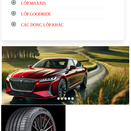
LỐP MAXXIS
LỐP GOODRIDE
CÁC DÒNG LỐP KHÁC