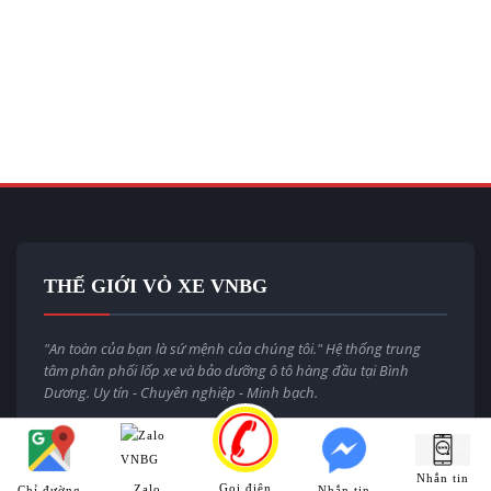
THẾ GIỚI VỎ XE VNBG
"An toàn của bạn là sứ mệnh của chúng tôi." Hệ thống trung
tâm phân phối lốp xe và bảo dưỡng ô tô hàng đầu tại Bình
Dương. Uy tín - Chuyên nghiệp - Minh bạch.
Email:
thegioivoxevnbg@gmail.com
Website:
thegioivoxe.com.vn
Nhắn tin
Gọi điện
Zalo
Chỉ đường
Nhắn tin