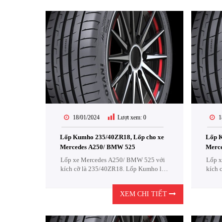
18/01/2024
Lượt xem:
0
1
Lốp Kumho 235/40ZR18, Lốp cho xe
Lốp K
Mercedes A250/ BMW 525
Merc
Lốp xe Mercedes A250/ BMW 525 với
Lốp x
kích cỡ là 235/40ZR18. Lốp Kumho là
kích 
một sự lựa chọn cực kỳ Kinh Tế .
một s
XEM CHI TIẾT