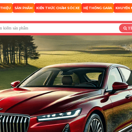
 THIỆU
SẢN PHẨM
KIẾN THỨC CHĂM SÓC XE
HỆ THỐNG GARA
KHUYẾN 
T