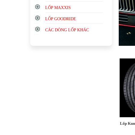
LỐP MAXXIS
LỐP GOODRIDE
CÁC DÒNG LỐP KHÁC
Lốp Kum