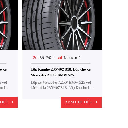
18/01/2024
Lượt xem:
0
o xe
Lốp Kumho 235/40ZR18, Lốp cho xe
Mercedes A250/ BMW 525
 với
Lốp xe Mercedes A250/ BMW 525 với
o là
kích cỡ là 235/40ZR18. Lốp Kumho là
một sự lựa chọn cực kỳ Kinh Tế .
TIẾT
XEM CHI TIẾT