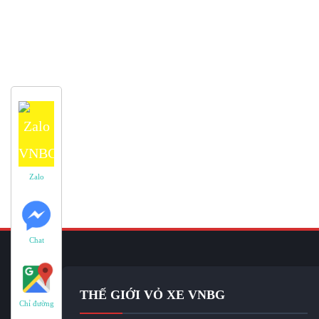
Zalo
Chat
THẾ GIỚI VỎ XE VNBG
Chỉ đường