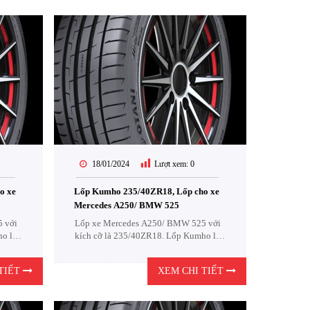
18/01/2024
Lượt xem:
0
o xe
Lốp Kumho 235/40ZR18, Lốp cho xe
Mercedes A250/ BMW 525
 với
Lốp xe Mercedes A250/ BMW 525 với
o là
kích cỡ là 235/40ZR18. Lốp Kumho là
một sự lựa chọn cực kỳ Kinh Tế .
TIẾT
XEM CHI TIẾT