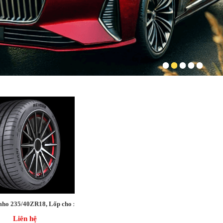
ho 235/40ZR18, Lốp cho xe Mercedes A250/ BMW 525
Liên hệ