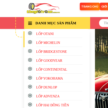
TRANG CHỦ
GIỚI
DANH MỤC
SẢN PHẨM
LỐP OTANI
LỐP MICHELIN
LỐP BRIDGESTONE
LỐP GOODYEAR
LỐP CONTINENTAL
LỐP YOKOHAMA
LỐP DUNLOP
LỐP ADVENZA
LỐP HAI ĐỒNG TIỀN