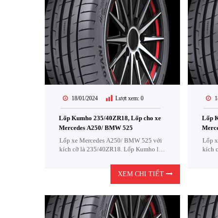
18/01/2024
Lượt xem:
0
1
Lốp Kumho 235/40ZR18, Lốp cho xe
Lốp K
Mercedes A250/ BMW 525
Merc
Lốp xe Mercedes A250/ BMW 525 với
Lốp x
kích cỡ là 235/40ZR18. Lốp Kumho là
kích 
một sự lựa chọn cực kỳ Kinh Tế .
một s
XEM CHI TIẾT