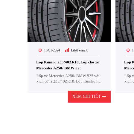
18/01/2024
Lượt xem:
0
1
Lốp Kumho 235/40ZR18, Lốp cho xe
Lốp K
Mercedes A250/ BMW 525
Merc
Lốp xe Mercedes A250/ BMW 525 với
Lốp x
kích cỡ là 235/40ZR18. Lốp Kumho là
kích 
một sự lựa chọn cực kỳ Kinh Tế .
một s
XEM CHI TIẾT