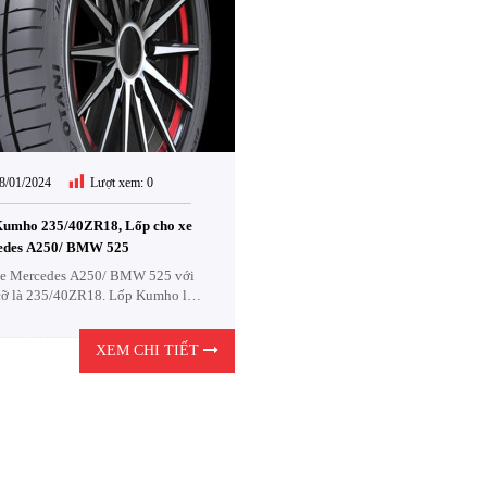
8/01/2024
Lượt xem:
0
umho 235/40ZR18, Lốp cho xe
edes A250/ BMW 525
e Mercedes A250/ BMW 525 với
cỡ là 235/40ZR18. Lốp Kumho là
ự lựa chọn cực kỳ Kinh Tế .
XEM CHI TIẾT