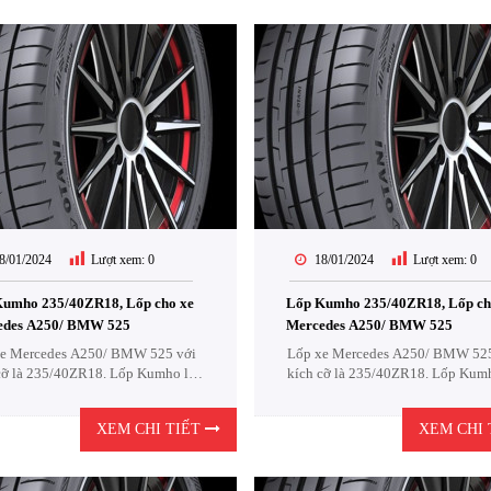
8/01/2024
Lượt xem:
0
18/01/2024
Lượt xem:
0
umho 235/40ZR18, Lốp cho xe
Lốp Kumho 235/40ZR18, Lốp ch
edes A250/ BMW 525
Mercedes A250/ BMW 525
e Mercedes A250/ BMW 525 với
Lốp xe Mercedes A250/ BMW 525
cỡ là 235/40ZR18. Lốp Kumho là
kích cỡ là 235/40ZR18. Lốp Kumh
ự lựa chọn cực kỳ Kinh Tế .
một sự lựa chọn cực kỳ Kinh Tế .
XEM CHI TIẾT
XEM CHI 