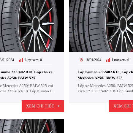
8/01/2024
Lượt xem:
0
18/01/2024
Lượt xem:
0
umho 235/40ZR18, Lốp cho xe
Lốp Kumho 235/40ZR18, Lốp ch
edes A250/ BMW 525
Mercedes A250/ BMW 525
e Mercedes A250/ BMW 525 với
Lốp xe Mercedes A250/ BMW 525
cỡ là 235/40ZR18. Lốp Kumho là
kích cỡ là 235/40ZR18. Lốp Kumh
ự lựa chọn cực kỳ Kinh Tế .
một sự lựa chọn cực kỳ Kinh Tế .
XEM CHI TIẾT
XEM CHI 