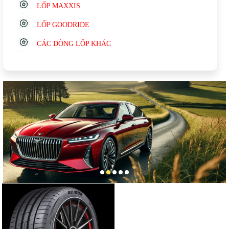
LỐP MAXXIS
LỐP GOODRIDE
CÁC DÒNG LỐP KHÁC