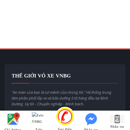
THẾ GIỚI VỎ XE VNBG
"An toàn của bạn là sứ mệnh của chúng tôi." Hệ thống trung
tâm phân phối lốp xe và bảo dưỡng ô tô hàng đầu tại Bình
Dương. Uy tín - Chuyên nghiệp - Minh bạch.
Email:
thegioivoxevnbg@gmail.com
Website:
thegioivoxe.com.vn
Nhắn tin
Gọi điện
Zalo
Chỉ đường
Nhắn tin