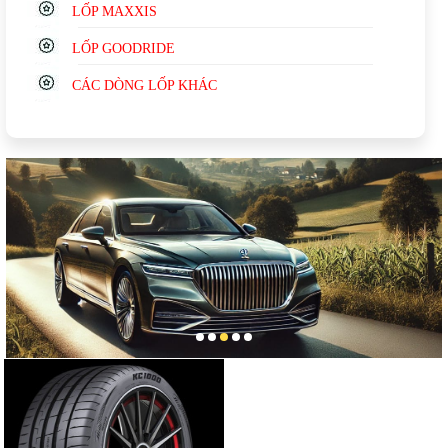
LỐP MAXXIS
LỐP GOODRIDE
CÁC DÒNG LỐP KHÁC