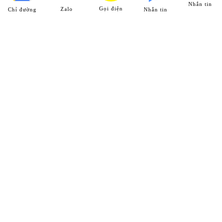
Nhắn tin
Gọi điện
Zalo
Chỉ đường
Nhắn tin
HỆ THỐNG CHI NHÁNH
Chi Nhánh 1
25 ĐT743, khu phố Thống Nhất, phường Dĩ An, Tp. Dĩ An,
T. Bình Dương
Hotline:
0989 312 998
Chi Nhánh 2