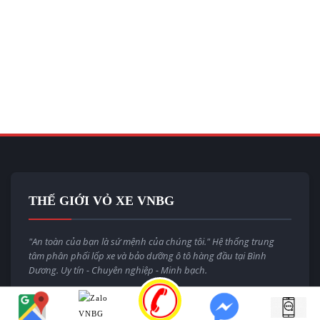
THẾ GIỚI VỎ XE VNBG
"An toàn của bạn là sứ mệnh của chúng tôi." Hệ thống trung
tâm phân phối lốp xe và bảo dưỡng ô tô hàng đầu tại Bình
Dương. Uy tín - Chuyên nghiệp - Minh bạch.
Email:
thegioivoxevnbg@gmail.com
Website:
thegioivoxe.com.vn