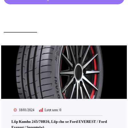
BÀI VIẾT LIÊN QUAN
18/01/2024
Lượt xem:
0
Lốp Kumho 245/70R16, Lốp cho xe Ford EVEREST / Ford
Everest / Sorento(w)