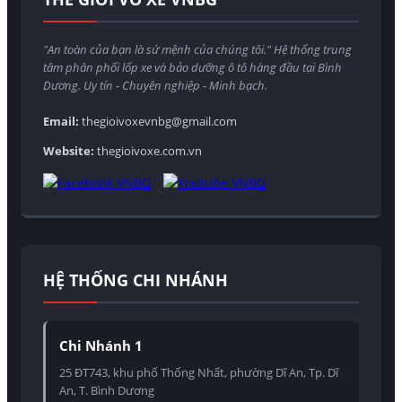
"An toàn của bạn là sứ mệnh của chúng tôi." Hệ thống trung
tâm phân phối lốp xe và bảo dưỡng ô tô hàng đầu tại Bình
Dương. Uy tín - Chuyên nghiệp - Minh bạch.
Email:
thegioivoxevnbg@gmail.com
Website:
thegioivoxe.com.vn
HỆ THỐNG CHI NHÁNH
Chi Nhánh 1
25 ĐT743, khu phố Thống Nhất, phường Dĩ An, Tp. Dĩ
An, T. Bình Dương