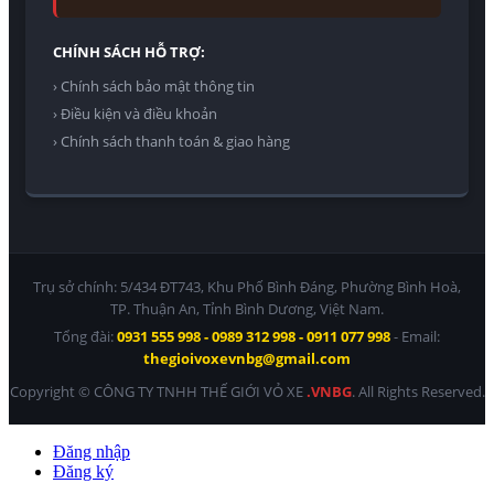
CHÍNH SÁCH HỖ TRỢ:
› Chính sách bảo mật thông tin
› Điều kiện và điều khoản
› Chính sách thanh toán & giao hàng
Trụ sở chính: 5/434 ĐT743, Khu Phố Bình Đáng, Phường Bình Hoà,
TP. Thuận An, Tỉnh Bình Dương, Việt Nam.
Tổng đài:
0931 555 998 - 0989 312 998 - 0911 077 998
- Email:
thegioivoxevnbg@gmail.com
Copyright © CÔNG TY TNHH THẾ GIỚI VỎ XE
.VNBG
. All Rights Reserved.
Đăng nhập
Đăng ký