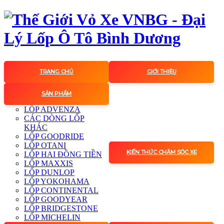
TRANG CHỦ
GIỚI THIỆU
SẢN PHẨM
LỐP ADVENZA
CÁC DÒNG LỐP
KHÁC
LỐP GOODRIDE
LỐP OTANI
KIẾN THỨC CHĂM SÓC XE
LỐP HAI ĐỒNG TIỀN
LỐP MAXXIS
LỐP DUNLOP
LỐP YOKOHAMA
LỐP CONTINENTAL
LỐP GOODYEAR
LỐP BRIDGESTONE
LỐP MICHELIN