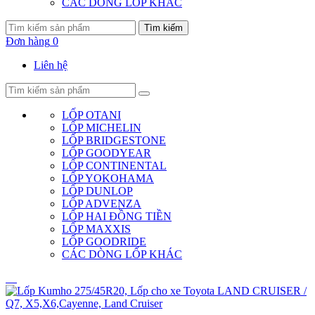
CÁC DÒNG LỐP KHÁC
Tìm kiếm
Đơn hàng
0
Liên hệ
LỐP OTANI
LỐP MICHELIN
LỐP BRIDGESTONE
LỐP GOODYEAR
LỐP CONTINENTAL
LỐP YOKOHAMA
LỐP DUNLOP
LỐP ADVENZA
LỐP HAI ĐỒNG TIỀN
LỐP MAXXIS
LỐP GOODRIDE
CÁC DÒNG LỐP KHÁC