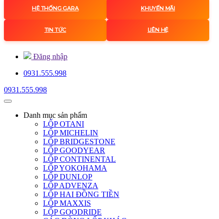
HỆ THỐNG GARA
KHUYẾN MÃI
TIN TỨC
LIÊN HỆ
Đăng nhập
0931.555.998
0931.555.998
Danh mục
sản phẩm
LỐP OTANI
LỐP MICHELIN
LỐP BRIDGESTONE
LỐP GOODYEAR
LỐP CONTINENTAL
LỐP YOKOHAMA
LỐP DUNLOP
LỐP ADVENZA
LỐP HAI ĐỒNG TIỀN
LỐP MAXXIS
LỐP GOODRIDE