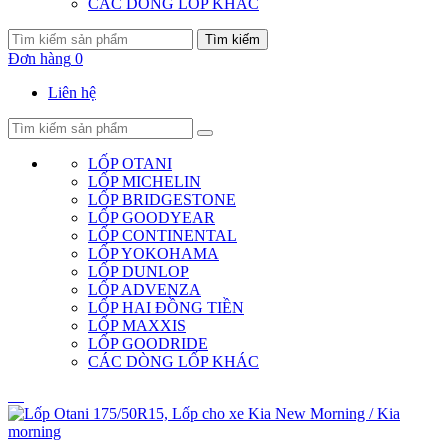
CÁC DÒNG LỐP KHÁC
Tìm kiếm
Đơn hàng
0
Liên hệ
LỐP OTANI
LỐP MICHELIN
LỐP BRIDGESTONE
LỐP GOODYEAR
LỐP CONTINENTAL
LỐP YOKOHAMA
LỐP DUNLOP
LỐP ADVENZA
LỐP HAI ĐỒNG TIỀN
LỐP MAXXIS
LỐP GOODRIDE
CÁC DÒNG LỐP KHÁC