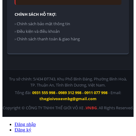
CHÍNH SÁCH HỖ TRỢ:
› Chính sách bảo mật thông tin
› Điều kiện và điều khoản
› Chính sách thanh toán & giao hàng
Trụ sở chính: 5/434 ĐT743, Khu Phố Bình Đáng, Phường Bình Hoà,
TP. Thuận An, Tỉnh Bình Dương, Việt Nam.
Tổng đài:
0931 555 998 - 0989 312 998 - 0911 077 998
- Email:
thegioivoxevnbg@gmail.com
Copyright © CÔNG TY TNHH THẾ GIỚI VỎ XE
.VNBG
. All Rights Reserved.
Đăng nhập
Đăng ký