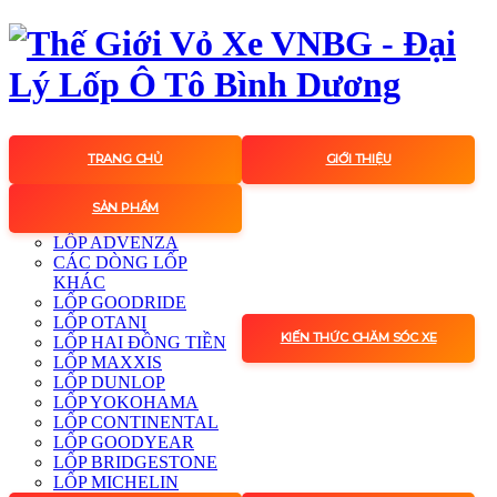
TRANG CHỦ
GIỚI THIỆU
SẢN PHẨM
LỐP ADVENZA
CÁC DÒNG LỐP
KHÁC
LỐP GOODRIDE
LỐP OTANI
KIẾN THỨC CHĂM SÓC XE
LỐP HAI ĐỒNG TIỀN
LỐP MAXXIS
LỐP DUNLOP
LỐP YOKOHAMA
LỐP CONTINENTAL
LỐP GOODYEAR
LỐP BRIDGESTONE
LỐP MICHELIN