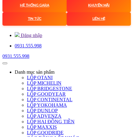
HỆ THỐNG GARA
KHUYẾN MÃI
TIN TỨC
LIÊN HỆ
Đăng nhập
0931.555.998
0931.555.998
Danh mục
sản phẩm
LỐP OTANI
LỐP MICHELIN
LỐP BRIDGESTONE
LỐP GOODYEAR
LỐP CONTINENTAL
LỐP YOKOHAMA
LỐP DUNLOP
LỐP ADVENZA
LỐP HAI ĐỒNG TIỀN
LỐP MAXXIS
LỐP GOODRIDE