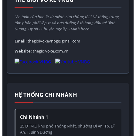
"An toàn của bạn là sứ mệnh của chúng tôi." Hệ thống trung
tâm phân phối lốp xe và bảo dưỡng ô tô hàng đầu tại Bình
Dương. Uy tín - Chuyên nghiệp - Minh bạch.
Email:
thegioivoxevnbg@gmail.com
Website:
thegioivoxe.com.vn
HỆ THỐNG CHI NHÁNH
Chi Nhánh 1
25 ĐT743, khu phố Thống Nhất, phường Dĩ An, Tp. Dĩ
An, T. Bình Dương