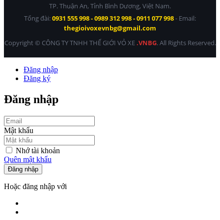
TP. Thuận An, Tỉnh Bình Dương, Việt Nam.
Tổng đài:
0931 555 998 - 0989 312 998 - 0911 077 998
- Email:
thegioivoxevnbg@gmail.com
Copyright © CÔNG TY TNHH THẾ GIỚI VỎ XE
.VNBG
. All Rights Reserved.
Đăng nhập
Đăng ký
Đăng nhập
Mật khẩu
Nhớ tài khoản
Quên mật khẩu
Đăng nhập
Hoặc đăng nhập với