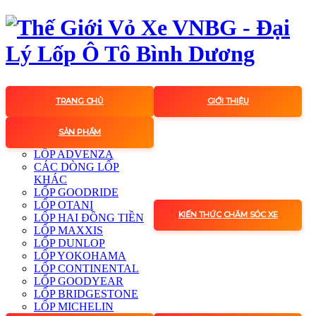
TRANG CHỦ
GIỚI THIỆU
SẢN PHẨM
LỐP ADVENZA
CÁC DÒNG LỐP
KHÁC
LỐP GOODRIDE
LỐP OTANI
KIẾN THỨC CHĂM SÓC XE
LỐP HAI ĐỒNG TIỀN
LỐP MAXXIS
LỐP DUNLOP
LỐP YOKOHAMA
LỐP CONTINENTAL
LỐP GOODYEAR
LỐP BRIDGESTONE
LỐP MICHELIN