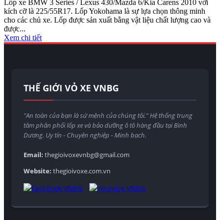
Lốp xe BMW 3 Series / Lexus 430/Mazda 6/Kia Carens 2010 với
kích cỡ là 225/55R17. Lốp Yokohama là sự lựa chọn thông minh
cho các chủ xe. Lốp được sản xuất bằng vật liệu chất lượng cao và
được...
Xem chi tiết
THẾ GIỚI VỎ XE VNBG
"An toàn của bạn là sứ mệnh của chúng tôi." Hệ thống trung
tâm phân phối lốp xe và bảo dưỡng ô tô hàng đầu tại Bình
Dương. Uy tín - Chuyên nghiệp - Minh bạch.
Email:
thegioivoxevnbg@gmail.com
Website:
thegioivoxe.com.vn