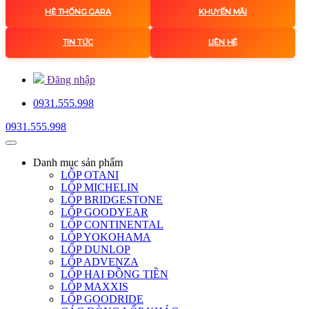
HỆ THỐNG GARA
KHUYẾN MÃI
TIN TỨC
LIÊN HỆ
Đăng nhập
0931.555.998
0931.555.998
Danh mục
sản phẩm
LỐP OTANI
LỐP MICHELIN
LỐP BRIDGESTONE
LỐP GOODYEAR
LỐP CONTINENTAL
LỐP YOKOHAMA
LỐP DUNLOP
LỐP ADVENZA
LỐP HAI ĐỒNG TIỀN
LỐP MAXXIS
LỐP GOODRIDE