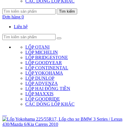
CÁC DÒNG LỐP KHÁC
Tìm kiếm
Đơn hàng
0
Liên hệ
LỐP OTANI
LỐP MICHELIN
LỐP BRIDGESTONE
LỐP GOODYEAR
LỐP CONTINENTAL
LỐP YOKOHAMA
LỐP DUNLOP
LỐP ADVENZA
LỐP HAI ĐỒNG TIỀN
LỐP MAXXIS
LỐP GOODRIDE
CÁC DÒNG LỐP KHÁC