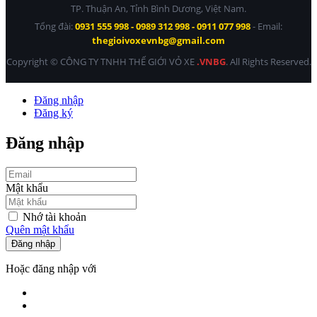
TP. Thuận An, Tỉnh Bình Dương, Việt Nam.
Tổng đài:
0931 555 998 - 0989 312 998 - 0911 077 998
- Email:
thegioivoxevnbg@gmail.com
Copyright © CÔNG TY TNHH THẾ GIỚI VỎ XE
.VNBG
. All Rights Reserved.
Đăng nhập
Đăng ký
Đăng nhập
Mật khẩu
Nhớ tài khoản
Quên mật khẩu
Đăng nhập
Hoặc đăng nhập với