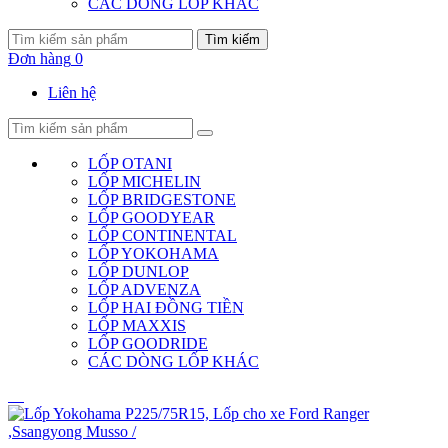
CÁC DÒNG LỐP KHÁC
Tìm kiếm
Đơn hàng
0
Liên hệ
LỐP OTANI
LỐP MICHELIN
LỐP BRIDGESTONE
LỐP GOODYEAR
LỐP CONTINENTAL
LỐP YOKOHAMA
LỐP DUNLOP
LỐP ADVENZA
LỐP HAI ĐỒNG TIỀN
LỐP MAXXIS
LỐP GOODRIDE
CÁC DÒNG LỐP KHÁC