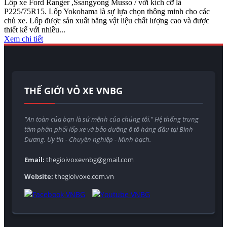
Lốp xe Ford Ranger ,Ssangyong Musso / với kích cỡ là
P225/75R15. Lốp Yokohama là sự lựa chọn thông minh cho các
chủ xe. Lốp được sản xuất bằng vật liệu chất lượng cao và được
thiết kế với nhiều...
Xem chi tiết
THẾ GIỚI VỎ XE VNBG
"An toàn của bạn là sứ mệnh của chúng tôi." Hệ thống trung
tâm phân phối lốp xe và bảo dưỡng ô tô hàng đầu tại Bình
Dương. Uy tín - Chuyên nghiệp - Minh bạch.
Email:
thegioivoxevnbg@gmail.com
Website:
thegioivoxe.com.vn