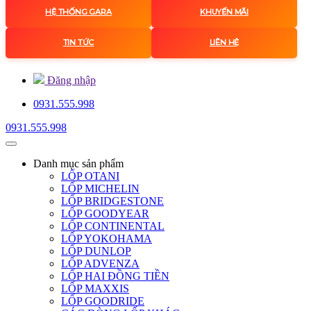
HỆ THỐNG GARA
KHUYẾN MÃI
TIN TỨC
LIÊN HỆ
Đăng nhập
0931.555.998
0931.555.998
Danh mục
sản phẩm
LỐP OTANI
LỐP MICHELIN
LỐP BRIDGESTONE
LỐP GOODYEAR
LỐP CONTINENTAL
LỐP YOKOHAMA
LỐP DUNLOP
LỐP ADVENZA
LỐP HAI ĐỒNG TIỀN
LỐP MAXXIS
LỐP GOODRIDE