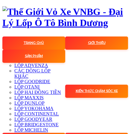
TRANG CHỦ
GIỚI THIỆU
SẢN PHẨM
LỐP ADVENZA
CÁC DÒNG LỐP
KHÁC
LỐP GOODRIDE
LỐP OTANI
KIẾN THỨC CHĂM SÓC XE
LỐP HAI ĐỒNG TIỀN
LỐP MAXXIS
LỐP DUNLOP
LỐP YOKOHAMA
LỐP CONTINENTAL
LỐP GOODYEAR
LỐP BRIDGESTONE
LỐP MICHELIN