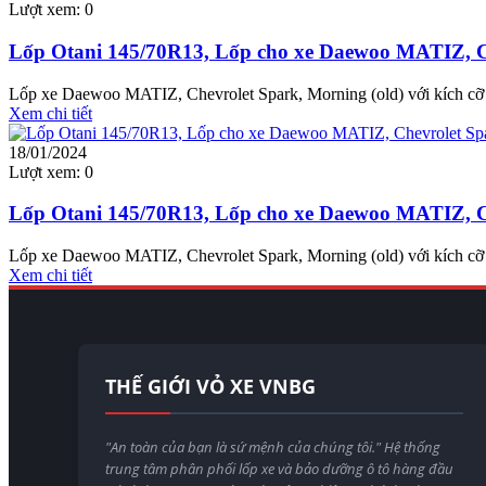
Lượt xem:
0
Lốp Otani 145/70R13, Lốp cho xe Daewoo MATIZ, Ch
Lốp xe Daewoo MATIZ, Chevrolet Spark, Morning (old) với kích cỡ l
Xem chi tiết
18/01/2024
Lượt xem:
0
Lốp Otani 145/70R13, Lốp cho xe Daewoo MATIZ, Ch
Lốp xe Daewoo MATIZ, Chevrolet Spark, Morning (old) với kích cỡ l
Xem chi tiết
THẾ GIỚI VỎ XE VNBG
"An toàn của bạn là sứ mệnh của chúng tôi." Hệ thống
trung tâm phân phối lốp xe và bảo dưỡng ô tô hàng đầu