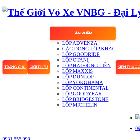
SẢN PHẨM
LỐP ADVENZA
CÁC DÒNG LỐP KHÁC
LỐP GOODRIDE
LỐP OTANI
LỐP HAI ĐỒNG TIỀN
TRANG CHỦ
GIỚI THIỆU
KIẾN THỨC 
LỐP MAXXIS
LỐP DUNLOP
LỐP YOKOHAMA
LỐP CONTINENTAL
LỐP GOODYEAR
LỐP BRIDGESTONE
LỐP MICHELIN
09
0931.555.998