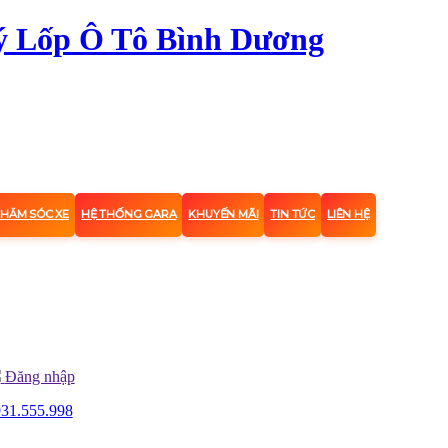
CHĂM SÓC XE
HỆ THỐNG GARA
KHUYẾN MÃI
TIN TỨC
LIÊN HỆ
Đăng nhập
31.555.998