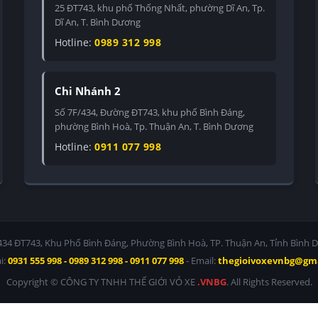
25 ĐT743, khu phố Thống Nhất, phường Dĩ An, Tp.
Dĩ An, T. Bình Dương
Hotline:
0989 312 998
Chi Nhánh 2
Số 7F/434, Đường ĐT743, khu phố Bình Đáng,
phường Bình Hoà, Tp. Thuận An, T. Bình Dương
Hotline:
0911 077 998
/434 ĐT743, Khu Phố Bình Đáng, Phường Bình Hoà, TP. Thuận An, Tỉnh Bình 
i:
0931 555 998 - 0989 312 998 - 0911 077 998
- Email:
thegioivoxevnbg@gm
Copyright © CÔNG TY TNHH THẾ GIỚI VỎ XE
.VNBG
. All Rights Reserved.