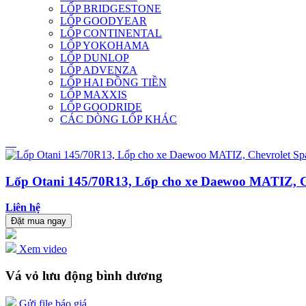
LỐP BRIDGESTONE
LỐP GOODYEAR
LỐP CONTINENTAL
LỐP YOKOHAMA
LỐP DUNLOP
LỐP ADVENZA
LỐP HAI ĐỒNG TIỀN
LỐP MAXXIS
LỐP GOODRIDE
CÁC DÒNG LỐP KHÁC
Lốp Otani 145/70R13, Lốp cho xe Daewoo MATIZ, Ch
Liên hệ
Đặt mua ngay
Xem video
Vá vỏ lưu động bình dương
Gửi file báo giá