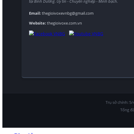
tại Bình Dương. Uy tín - Chuyên nghiệp - Minh bạch.
Email:
thegioivoxevnbg@gmail.com
Website:
thegioivoxe.com.vn
Trụ sở chính: 5
Tổng đà