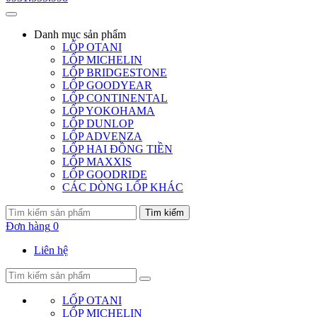
Danh mục
sản phẩm
LỐP OTANI
LỐP MICHELIN
LỐP BRIDGESTONE
LỐP GOODYEAR
LỐP CONTINENTAL
LỐP YOKOHAMA
LỐP DUNLOP
LỐP ADVENZA
LỐP HAI ĐỒNG TIỀN
LỐP MAXXIS
LỐP GOODRIDE
CÁC DÒNG LỐP KHÁC
Tìm kiếm
Đơn hàng
0
Liên hệ
LỐP OTANI
LỐP MICHELIN