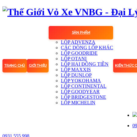
SẢN PHẨM
LỐP ADVENZA
CÁC DÒNG LỐP KHÁC
LỐP GOODRIDE
LỐP OTANI
LỐP HAI ĐỒNG TIỀN
TRANG CHỦ
GIỚI THIỆU
KIẾN THỨC 
LỐP MAXXIS
LỐP DUNLOP
LỐP YOKOHAMA
LỐP CONTINENTAL
LỐP GOODYEAR
LỐP BRIDGESTONE
LỐP MICHELIN
09
0931.555.998