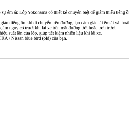
ự êm ái: Lốp Yokohama có thiết kế chuyên biệt để giảm thiểu tiếng ồn 
giảm tiếng ồn khi di chuyển trên đường, tạo cảm giác lái êm ái và thoả
ảm nguy cơ trượt khi lái xe trên mặt đường ướt hoặc trơn trượt.
ệu suất lăn của lốp, giúp tiết kiệm nhiên liệu khi lái xe.
 / Nissan blue bird (old) của bạn.