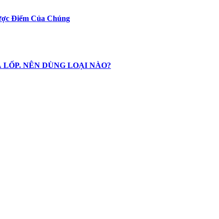
hược Điểm Của Chúng
 LỐP. NÊN DÙNG LOẠI NÀO?