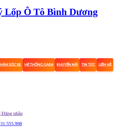
CHĂM SÓC XE
HỆ THỐNG GARA
KHUYẾN MÃI
TIN TỨC
LIÊN HỆ
Đăng nhập
31.555.998