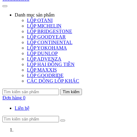
Danh mục
sản phẩm
LỐP OTANI
LỐP MICHELIN
LỐP BRIDGESTONE
LỐP GOODYEAR
LỐP CONTINENTAL
LỐP YOKOHAMA
LỐP DUNLOP
LỐP ADVENZA
LỐP HAI ĐỒNG TIỀN
LỐP MAXXIS
LỐP GOODRIDE
CÁC DÒNG LỐP KHÁC
Tìm kiếm
Đơn hàng
0
Liên hệ