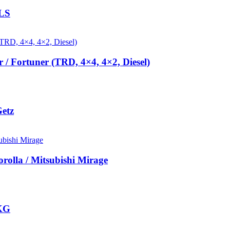
XLS
/ Fortuner (TRD, 4×4, 4×2, Diesel)
Getz
rolla / Mitsubishi Mirage
0KG