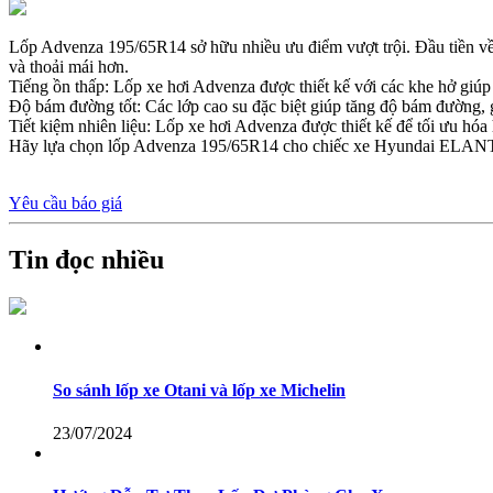
Lốp Advenza 195/65R14 sở hữu nhiều ưu điểm vượt trội. Đầu tiền về s
và thoải mái hơn.
Tiếng ồn thấp: Lốp xe hơi Advenza được thiết kế với các khe hở giúp 
Độ bám đường tốt: Các lớp cao su đặc biệt giúp tăng độ bám đường, gi
Tiết kiệm nhiên liệu: Lốp xe hơi Advenza được thiết kế để tối ưu hóa hi
Hãy lựa chọn lốp Advenza 195/65R14 cho chiếc xe Hyundai ELANTRA
Yêu cầu báo giá
Tin đọc nhiều
So sánh lốp xe Otani và lốp xe Michelin
23/07/2024