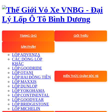
TRANG CHỦ
GIỚI THIỆU
SẢN PHẨM
LỐP ADVENZA
CÁC DÒNG LỐP
KHÁC
LỐP GOODRIDE
LỐP OTANI
KIẾN THỨC CHĂM SÓC XE
LỐP HAI ĐỒNG TIỀN
LỐP MAXXIS
LỐP DUNLOP
LỐP YOKOHAMA
LỐP CONTINENTAL
LỐP GOODYEAR
LỐP BRIDGESTONE
LỐP MICHELIN