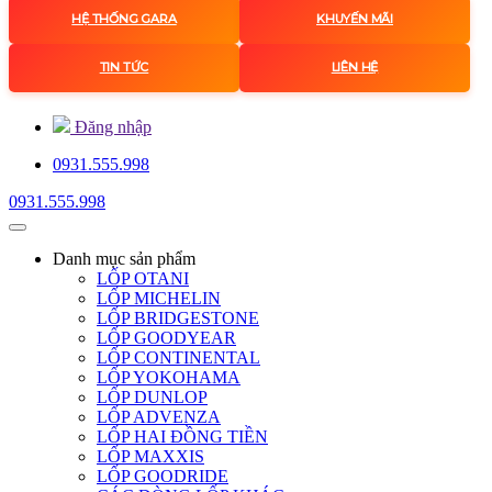
HỆ THỐNG GARA
KHUYẾN MÃI
TIN TỨC
LIÊN HỆ
Đăng nhập
0931.555.998
0931.555.998
Danh mục
sản phẩm
LỐP OTANI
LỐP MICHELIN
LỐP BRIDGESTONE
LỐP GOODYEAR
LỐP CONTINENTAL
LỐP YOKOHAMA
LỐP DUNLOP
LỐP ADVENZA
LỐP HAI ĐỒNG TIỀN
LỐP MAXXIS
LỐP GOODRIDE