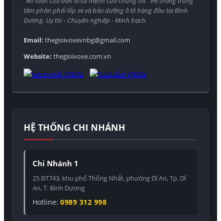
"An toàn của bạn là sứ mệnh của chúng tôi." Hệ thống trung
tâm phân phối lốp xe và bảo dưỡng ô tô hàng đầu tại Bình
Dương. Uy tín - Chuyên nghiệp - Minh bạch.
Email:
thegioivoxevnbg@gmail.com
Website:
thegioivoxe.com.vn
HỆ THỐNG CHI NHÁNH
Chi Nhánh 1
25 ĐT743, khu phố Thống Nhất, phường Dĩ An, Tp. Dĩ
An, T. Bình Dương
Hotline:
0989 312 998