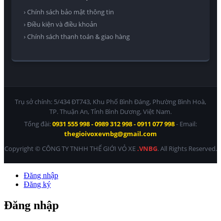
› Chính sách bảo mật thông tin
› Điều kiện và điều khoản
› Chính sách thanh toán & giao hàng
Trụ sở chính: 5/434 ĐT743, Khu Phố Bình Đáng, Phường Bình Hoà,
TP. Thuận An, Tỉnh Bình Dương, Việt Nam.
Tổng đài:
0931 555 998 - 0989 312 998 - 0911 077 998
- Email:
thegioivoxevnbg@gmail.com
Copyright © CÔNG TY TNHH THẾ GIỚI VỎ XE
.VNBG
. All Rights Reserved.
Đăng nhập
Đăng ký
Đăng nhập