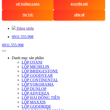
HỆ THỐNG GARA
KHUYẾN MÃI
TIN TỨC
LIÊN HỆ
Đăng nhập
0931.555.998
0931.555.998
Danh mục
sản phẩm
LỐP OTANI
LỐP MICHELIN
LỐP BRIDGESTONE
LỐP GOODYEAR
LỐP CONTINENTAL
LỐP YOKOHAMA
LỐP DUNLOP
LỐP ADVENZA
LỐP HAI ĐỒNG TIỀN
LỐP MAXXIS
LỐP GOODRIDE