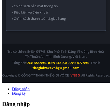
› Chính sách bảo mật thông tin
› Điều kiện và điều khoản
› Chính sách thanh toán & giao hàng
Trụ sở chính: 5/434 ĐT743, Khu Phố Bình Đáng, Phường Bình Hoà,
TP. Thuận An, Tỉnh Bình Dương, Việt Nam.
Tổng đài:
0931 555 998 - 0989 312 998 - 0911 077 998
- Email:
thegioivoxevnbg@gmail.com
Copyright © CÔNG TY TNHH THẾ GIỚI VỎ XE
.VNBG
. All Rights Reserved.
Đăng nhập
Đăng ký
Đăng nhập