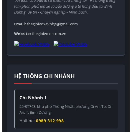
"An toàn của bạn là sứ mệnh của chúng tôi." Hệ thống trung
tâm phân phối lốp xe và bảo dưỡng ô tô hàng đầu tại Bình
Dương. Uy tín - Chuyên nghiệp - Minh bạch.
Email:
thegioivoxevnbg@gmail.com
Website:
thegioivoxe.com.vn
HỆ THỐNG CHI NHÁNH
Chi Nhánh 1
25 ĐT743, khu phố Thống Nhất, phường Dĩ An, Tp. Dĩ
An, T. Bình Dương
Hotline:
0989 312 998