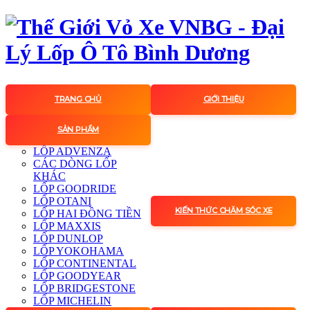
TRANG CHỦ
GIỚI THIỆU
SẢN PHẨM
LỐP ADVENZA
CÁC DÒNG LỐP
KHÁC
LỐP GOODRIDE
LỐP OTANI
KIẾN THỨC CHĂM SÓC XE
LỐP HAI ĐỒNG TIỀN
LỐP MAXXIS
LỐP DUNLOP
LỐP YOKOHAMA
LỐP CONTINENTAL
LỐP GOODYEAR
LỐP BRIDGESTONE
LỐP MICHELIN