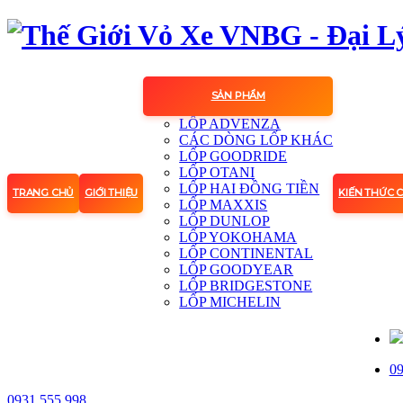
SẢN PHẨM
LỐP ADVENZA
CÁC DÒNG LỐP KHÁC
LỐP GOODRIDE
LỐP OTANI
LỐP HAI ĐỒNG TIỀN
TRANG CHỦ
GIỚI THIỆU
KIẾN THỨC 
LỐP MAXXIS
LỐP DUNLOP
LỐP YOKOHAMA
LỐP CONTINENTAL
LỐP GOODYEAR
LỐP BRIDGESTONE
LỐP MICHELIN
09
0931.555.998