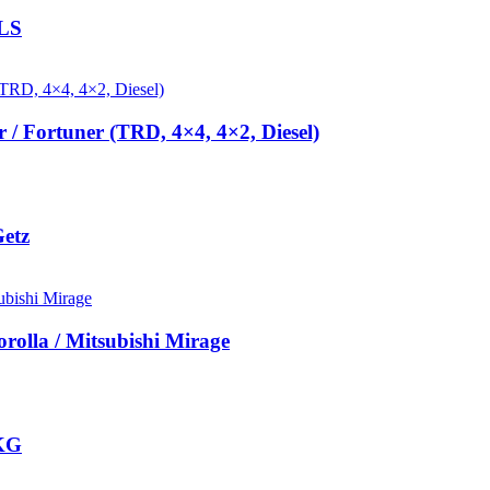
XLS
/ Fortuner (TRD, 4×4, 4×2, Diesel)
Getz
rolla / Mitsubishi Mirage
0KG