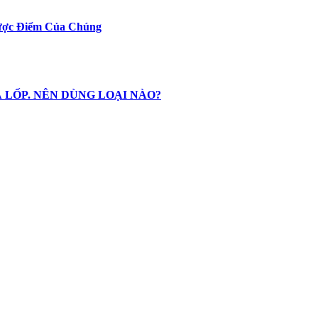
hược Điểm Của Chúng
 LỐP. NÊN DÙNG LOẠI NÀO?