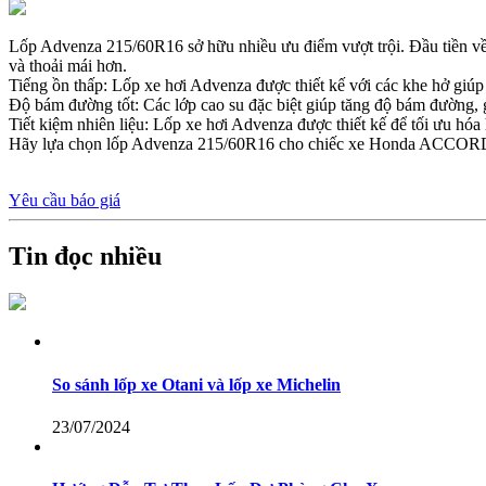
Lốp Advenza 215/60R16 sở hữu nhiều ưu điểm vượt trội. Đầu tiền về s
và thoải mái hơn.
Tiếng ồn thấp: Lốp xe hơi Advenza được thiết kế với các khe hở giúp 
Độ bám đường tốt: Các lớp cao su đặc biệt giúp tăng độ bám đường, gi
Tiết kiệm nhiên liệu: Lốp xe hơi Advenza được thiết kế để tối ưu hóa hi
Hãy lựa chọn lốp Advenza 215/60R16 cho chiếc xe Honda ACCORD /
Yêu cầu báo giá
Tin đọc nhiều
So sánh lốp xe Otani và lốp xe Michelin
23/07/2024