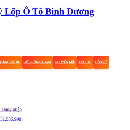
CHĂM SÓC XE
HỆ THỐNG GARA
KHUYẾN MÃI
TIN TỨC
LIÊN HỆ
Đăng nhập
31.555.998