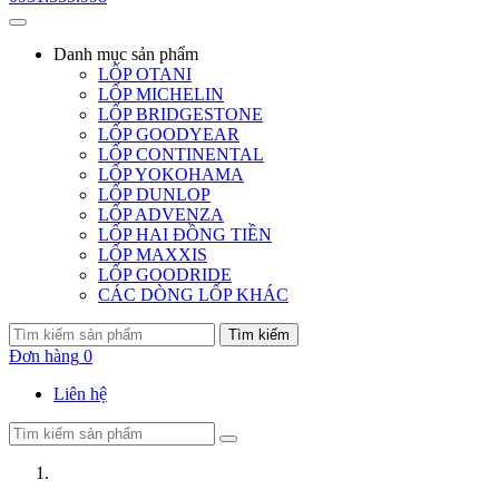
Danh mục
sản phẩm
LỐP OTANI
LỐP MICHELIN
LỐP BRIDGESTONE
LỐP GOODYEAR
LỐP CONTINENTAL
LỐP YOKOHAMA
LỐP DUNLOP
LỐP ADVENZA
LỐP HAI ĐỒNG TIỀN
LỐP MAXXIS
LỐP GOODRIDE
CÁC DÒNG LỐP KHÁC
Tìm kiếm
Đơn hàng
0
Liên hệ