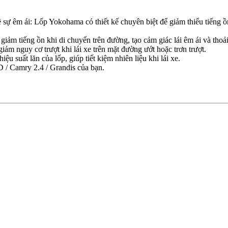
ự êm ái: Lốp Yokohama có thiết kế chuyên biệt để giảm thiểu tiếng ồn 
giảm tiếng ồn khi di chuyển trên đường, tạo cảm giác lái êm ái và thoả
ảm nguy cơ trượt khi lái xe trên mặt đường ướt hoặc trơn trượt.
ệu suất lăn của lốp, giúp tiết kiệm nhiên liệu khi lái xe.
 Camry 2.4 / Grandis của bạn.