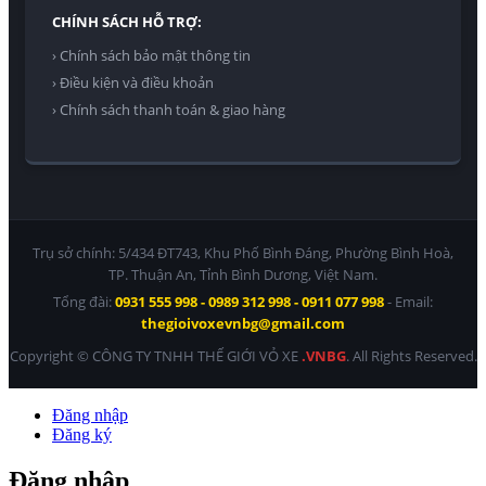
CHÍNH SÁCH HỖ TRỢ:
› Chính sách bảo mật thông tin
› Điều kiện và điều khoản
› Chính sách thanh toán & giao hàng
Trụ sở chính: 5/434 ĐT743, Khu Phố Bình Đáng, Phường Bình Hoà,
TP. Thuận An, Tỉnh Bình Dương, Việt Nam.
Tổng đài:
0931 555 998 - 0989 312 998 - 0911 077 998
- Email:
thegioivoxevnbg@gmail.com
Copyright © CÔNG TY TNHH THẾ GIỚI VỎ XE
.VNBG
. All Rights Reserved.
Đăng nhập
Đăng ký
Đăng nhập