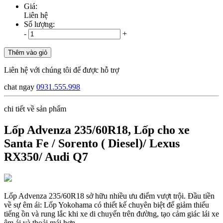
Giá:
Liên hệ
Số lượng:
-
+
Thêm vào giỏ
Liên hệ với chúng tôi để được hỗ trợ
chat ngay
0931.555.998
chi tiết về sản phẩm
Lốp Advenza 235/60R18, Lốp cho xe
Santa Fe / Sorento ( Diesel)/ Lexus
RX350/ Audi Q7
Lốp Advenza 235/60R18 sở hữu nhiều ưu điểm vượt trội. Đầu tiền
về sự êm ái: Lốp Yokohama có thiết kế chuyên biệt để giảm thiểu
tiếng ồn và rung lắc khi xe di chuyển trên đường, tạo cảm giác lái xe
êm ái và thoải mái hơn.