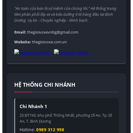
"An toàn của bạn là sứ mệnh của chúng tôi." Hệ thống trung
tâm phân phối lốp xe và bảo dưỡng ô tô hàng đầu tại Bình
Dương. Uy tín - Chuyên nghiệp - Minh bạch.
Email:
thegioivoxevnbg@gmail.com
Website:
thegioivoxe.com.vn
HỆ THỐNG CHI NHÁNH
Chi Nhánh 1
25 ĐT743, khu phố Thống Nhất, phường Dĩ An, Tp. Dĩ
An, T. Bình Dương
Hotline:
0989 312 998