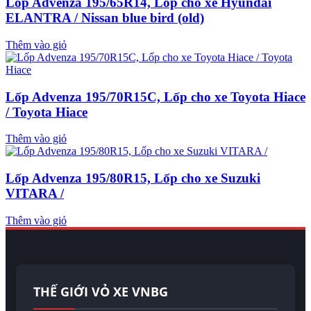
Lốp Advenza 195/65R14, Lốp cho xe Hyundai
ELANTRA / Nissan blue bird (old)
Thêm vào giỏ
Lốp Advenza 195/70R15C, Lốp cho xe Toyota Hiace
/ Toyota Hiace
Thêm vào giỏ
Lốp Advenza 195/80R15, Lốp cho xe Suzuki
VITARA /
Thêm vào giỏ
THẾ GIỚI VỎ XE VNBG