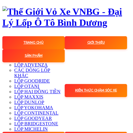
TRANG CHỦ
GIỚI THIỆU
SẢN PHẨM
LỐP ADVENZA
CÁC DÒNG LỐP
KHÁC
LỐP GOODRIDE
LỐP OTANI
KIẾN THỨC CHĂM SÓC XE
LỐP HAI ĐỒNG TIỀN
LỐP MAXXIS
LỐP DUNLOP
LỐP YOKOHAMA
LỐP CONTINENTAL
LỐP GOODYEAR
LỐP BRIDGESTONE
LỐP MICHELIN