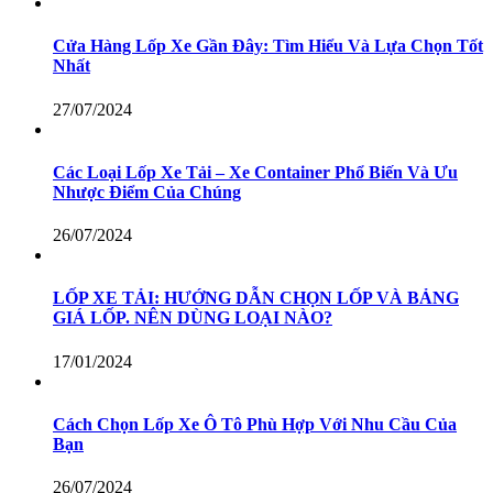
Cửa Hàng Lốp Xe Gần Đây: Tìm Hiểu Và Lựa Chọn Tốt
Nhất
27/07/2024
Các Loại Lốp Xe Tải – Xe Container Phổ Biến Và Ưu
Nhược Điểm Của Chúng
26/07/2024
LỐP XE TẢI: HƯỚNG DẪN CHỌN LỐP VÀ BẢNG
GIÁ LỐP. NÊN DÙNG LOẠI NÀO?
17/01/2024
Cách Chọn Lốp Xe Ô Tô Phù Hợp Với Nhu Cầu Của
Bạn
26/07/2024