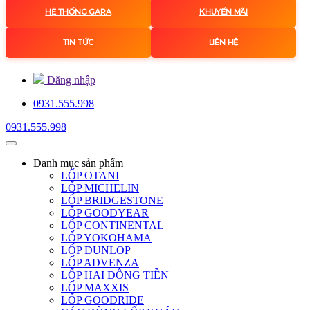
HỆ THỐNG GARA
KHUYẾN MÃI
TIN TỨC
LIÊN HỆ
Đăng nhập
0931.555.998
0931.555.998
Danh mục
sản phẩm
LỐP OTANI
LỐP MICHELIN
LỐP BRIDGESTONE
LỐP GOODYEAR
LỐP CONTINENTAL
LỐP YOKOHAMA
LỐP DUNLOP
LỐP ADVENZA
LỐP HAI ĐỒNG TIỀN
LỐP MAXXIS
LỐP GOODRIDE